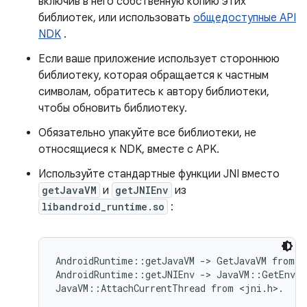
включив в него собственную копию этих
библиотек, или использовать
общедоступные API
NDK
.
Если ваше приложение использует стороннюю
библиотеку, которая обращается к частным
символам, обратитесь к автору библиотеки,
чтобы обновить библиотеку.
Обязательно упакуйте все библиотеки, не
относящиеся к NDK, вместе с APK.
Используйте стандартные функции JNI вместо
getJavaVM
и
getJNIEnv
из
libandroid_runtime.so
:
AndroidRuntime::getJavaVM -> GetJavaVM from <j
AndroidRuntime::getJNIEnv -> JavaVM::GetEnv or