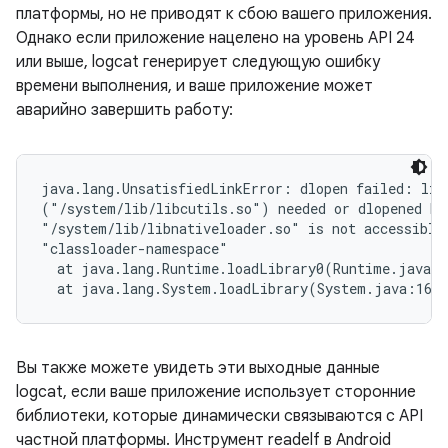
платформы, но не приводят к сбою вашего приложения.
Однако если приложение нацелено на уровень API 24
или выше, logcat генерирует следующую ошибку
времени выполнения, и ваше приложение может
аварийно завершить работу:
java.lang.UnsatisfiedLinkError: dlopen failed: libr
("/system/lib/libcutils.so") needed or dlopened by

"/system/lib/libnativeloader.so" is not accessible 
"classloader-namespace"

  at java.lang.Runtime.loadLibrary0(Runtime.java:9
Вы также можете увидеть эти выходные данные
logcat, если ваше приложение использует сторонние
библиотеки, которые динамически связываются с API
частной платформы. Инструмент readelf в Android