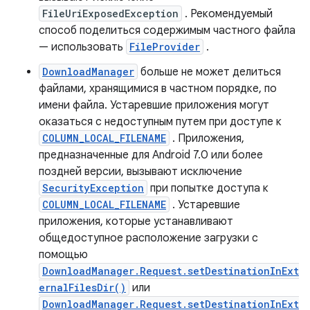
FileUriExposedException
. Рекомендуемый
способ поделиться содержимым частного файла
— использовать
FileProvider
.
DownloadManager
больше не может делиться
файлами, хранящимися в частном порядке, по
имени файла. Устаревшие приложения могут
оказаться с недоступным путем при доступе к
COLUMN_LOCAL_FILENAME
. Приложения,
предназначенные для Android 7.0 или более
поздней версии, вызывают исключение
SecurityException
при попытке доступа к
COLUMN_LOCAL_FILENAME
. Устаревшие
приложения, которые устанавливают
общедоступное расположение загрузки с
помощью
DownloadManager.Request.setDestinationInExt
ernalFilesDir()
или
DownloadManager.Request.setDestinationInExt