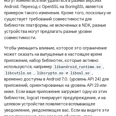
могут изменяться или удаляться в разных версиях
Android. Переход с OpenSSL на BoringSSL является
примером такого изменения. Кроме того, поскольку не
существует требований совместимости для
библиотек платформы, не включенных в NDK, разные
устройства могут предлагать разные уровни
совместимости.
Чтобы уменьшить влияние, которое это ограничение
может оказать на выпущенные в настоящее время
приложения, набор библиотек, которые активно
используются, например
libandroid_runtime.so
,
libcutils.so
,
libcrypto.so
и
libssl.so
,
временно доступны в Android 7.0. (уровень API 24) для
приложений, ориентированных на уровень API 23 или
ниже. Если ваше приложение загружает одну из этих
библиотек, logcat генерирует предупреждение, и на
целевом устройстве появляется всплывающее
уведомление, уведомляющее вас. Если вы видите эти