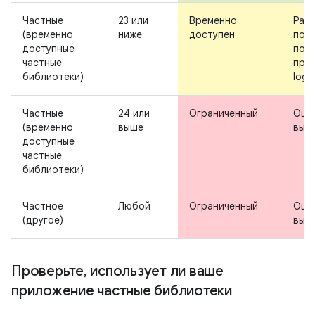
Частные
23 или
Временно
Рабо
(временно
ниже
доступен
поло
доступные
пол
частные
пре
библиотеки)
logc
Частные
24 или
Ограниченный
Оши
(временно
выше
вып
доступные
частные
библиотеки)
Частное
Любой
Ограниченный
Оши
(другое)
вып
Проверьте
,
использует ли ваше
приложение частные библиотеки