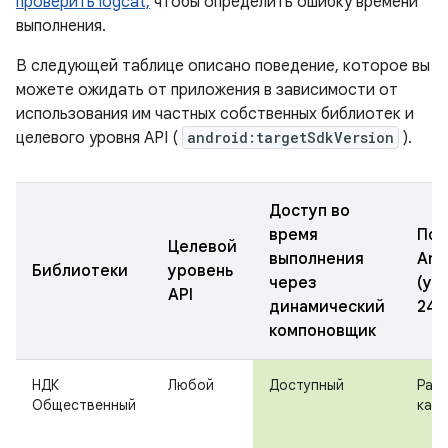
проверить logcat,
чтобы определить ошибку времени
выполнения.
В следующей таблице описано поведение, которое вы
можете ожидать от приложения в зависимости от
использования им частных собственных библиотек и
целевого уровня API (
android:targetSdkVersion
).
Доступ во
время
Пов
Целевой
выполнения
And
Библиотеки
уровень
через
(ур
API
динамический
24)
компоновщик
НДК
Любой
Доступный
Рабо
Общественный
как