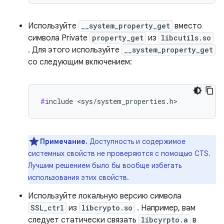
Используйте
__system_property_get
вместо
символа Private
property_get
из
libcutils.so
. Для этого используйте
__system_property_get
со следующим включением:
#
include <sys/system_properties.h>
Примечание.
Доступность и содержимое
системных свойств не проверяются с помощью CTS.
Лучшим решением было бы вообще избегать
использования этих свойств.
Используйте локальную версию символа
SSL_ctrl
из
libcrypto.so
. Например, вам
следует статически связать
libcyrpto.a
в