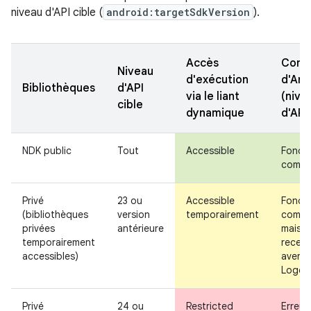
niveau d'API cible (
android:targetSdkVersion
).
Accès
Comp
Niveau
d'exécution
d'And
Bibliothèques
d'API
via le liant
(nive
cible
dynamique
d'API
NDK public
Tout
Accessible
Fonct
comme
Privé
23 ou
Accessible
Fonct
(bibliothèques
version
temporairement
comme
privées
antérieure
mais v
temporairement
recev
accessibles)
averti
Logca
Privé
24 ou
Restricted
Erreur