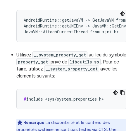
AndroidRuntime::getJavaVM -> GetJavaVM from <j
AndroidRuntime::getJNIEnv -> JavaVM::GetEnv or
Utilisez
__system_property_get
au lieu du symbole
property_get
privé de
libcutils.so
. Pour ce
faire, utilisez
__system_property_get
avec les
éléments suivants:
#
include <sys/system_properties.h>
Remarque
:La disponibilité et le contenu des
propriétés système ne sont pas testés via CTS. Une