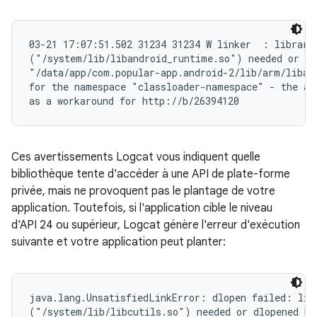
03-21 17:07:51.502 31234 31234 W linker  : library 
("/system/lib/libandroid_runtime.so") needed or dlo
"/data/app/com.popular-app.android-2/lib/arm/libapp
for the namespace "classloader-namespace" - the acc
Ces avertissements Logcat vous indiquent quelle
bibliothèque tente d'accéder à une API de plate-forme
privée, mais ne provoquent pas le plantage de votre
application. Toutefois, si l'application cible le niveau
d'API 24 ou supérieur, Logcat génère l'erreur d'exécution
suivante et votre application peut planter:
java.lang.UnsatisfiedLinkError: dlopen failed: libr
("/system/lib/libcutils.so") needed or dlopened by
