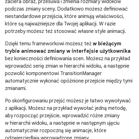
zaciera obraz, przesuwa i zmienia rozmiary widoków
podczas zmiany sceny. Dodatkowo możesz definiować
niestandardowe przejścia, które animują właściwości,
które są najważniejsze dla Twojej aplikacji. W razie
potrzeby możesz też stosować własne style animacji.
Dzięki temu frameworkowi możesz też
w bieżącym
trybie animować zmiany w interfejsie użytkownika
bez konieczności definiowania scen. Możesz na przykład
wprowadzić serię zmian w hierarchii widoku, a następnie
pozwolić komponentowi TransitionManager
automatycznie wykonać opóźnione przejście między tymi
zmianami.
Po skonfigurowaniu przejść możesz je łatwo wywoływać
z aplikacji. Możesz na przykład wywołać jedną metodę,
aby rozpocząć przejście, wprowadzić różne zmiany
w hierarchii widoku, a następnie w następnym ujęciu
automatycznie rozpoczną się animacje, które
odzwierciedlają wprowadzone zmiany.