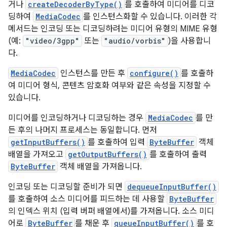
거나
createDecoderByType()
를 호출하여 미디어를 디코
딩하여
MediaCodec
를 인스턴스화할 수 있습니다. 이러한 각
메서드는 인코딩 또는 디코딩하려는 미디어 유형의 MIME 유형
(예:
"video/3gpp"
또는
"audio/vorbis"
)을 사용합니
다.
MediaCodec
인스턴스를 만든 후
configure()
를 호출하
여 미디어 형식, 콘텐츠 암호화 여부와 같은 속성을 지정할 수
있습니다.
미디어를 인코딩하거나 디코딩하는 경우
MediaCodec
를 만
든 후의 나머지 프로세스는 동일합니다. 먼저
getInputBuffers()
를 호출하여 입력
ByteBuffer
객체
배열을 가져오고
getOutputBuffers()
를 호출하여 출력
ByteBuffer
객체 배열을 가져옵니다.
인코딩 또는 디코딩할 준비가 되면
dequeueInputBuffer()
를 호출하여 소스 미디어를 피드하는 데 사용할
ByteBuffer
의 인덱스 위치 (입력 버퍼 배열에서)를 가져옵니다. 소스 미디
어로
ByteBuffer
를 채운 후
queueInputBuffer()
를 호