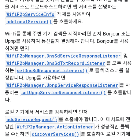
을 서비스로 브로드캐스트하려면 앱 서비스를 설명하는
WifiP2pServiceInfo
객체를 사용하여
addLocalService()
를 호출하세요.
Wi-Fi를 통해 주변 기기 검색을 시작하려면 먼저 Bonjour 또는
Upnp를 사용하여 통신할지 결정해야 합니다. Bonjour를 사용
하려면 먼저
WifiP2pManager.DnsSdServiceResponseListener
및
WifiP2pManager.DnsSdTxtRecordListener
를 모두 사용
하는
setDnsSdResponseListeners()
로 콜백 리스너를 설
정합니다. Upnp를 사용하려면
WifiP2pManager.UpnpServiceResponseListener
를 사
용하는
setUpnpServiceResponseListener()
를 호출합니
다.
로컬 기기에서 서비스를 검색하려면 먼저
addServiceRequest()
를 호출해야 합니다. 이 메서드에 전
달한
WifiP2pManager.ActionListener
가 성공적인 콜백
을 수신하면
discoverServices()
를 호출하여 로컬 기기에