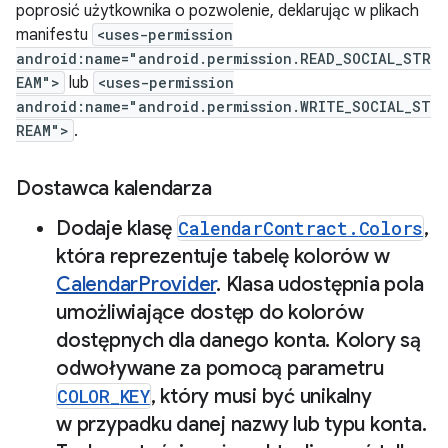
poprosić użytkownika o pozwolenie, deklarując w plikach
manifestu
<uses-permission
android:name="android.permission.READ_SOCIAL_STR
EAM">
lub
<uses-permission
android:name="android.permission.WRITE_SOCIAL_ST
REAM">
.
Dostawca kalendarza
Dodaje klasę
Calendar
Contract
.
Colors
,
która reprezentuje tabelę kolorów w
Calendar
Provider
.
Klasa udostępnia pola
umożliwiające dostęp do kolorów
dostępnych dla danego konta
.
Kolory są
odwoływane za pomocą parametru
COLOR
_
KEY
,
który musi być unikalny
w przypadku danej nazwy lub typu konta
.