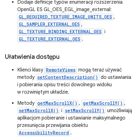
Dodaje definicje typów enumeracji rozszerzenia
OpenGL ES GL_OES_EGL_image_external:
GL_REQUIRED_TEXTURE_IMAGE_UNITS_OES
,
GL_SAMPLER_EXTERNAL_OES
,
GL_TEXTURE_BINDING_EXTERNAL_OES
i
GL_TEXTURE_EXTERNAL_OES
.
Ułatwienia dostępu
Klienci klasy
RemoteViews
mogą teraz używać
metody
setContentDescription()
do ustawiania
i pobierania opisu treści dowolnego widoku
w rozwiniętym układzie.
Metody
getMaxScrollX()
,
getMaxScrollY()
,
setMaxScrollX()
i
setMaxScrollY()
umożliwiają
aplikacjom pobieranie i ustawianie maksymalnego
przesunięcia przewijania obiektu
AccessibilityRecord
.