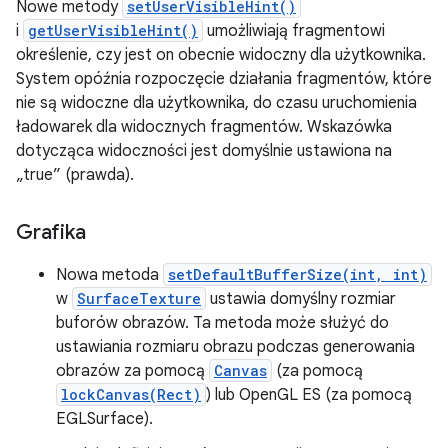
Nowe metody
setUserVisibleHint()
i
getUserVisibleHint()
umożliwiają fragmentowi
określenie, czy jest on obecnie widoczny dla użytkownika.
System opóźnia rozpoczęcie działania fragmentów, które
nie są widoczne dla użytkownika, do czasu uruchomienia
ładowarek dla widocznych fragmentów. Wskazówka
dotycząca widoczności jest domyślnie ustawiona na
„true” (prawda).
Grafika
Nowa metoda
setDefaultBufferSize(int, int)
w
SurfaceTexture
ustawia domyślny rozmiar
buforów obrazów. Ta metoda może służyć do
ustawiania rozmiaru obrazu podczas generowania
obrazów za pomocą
Canvas
(za pomocą
lockCanvas(Rect)
) lub OpenGL ES (za pomocą
EGLSurface).