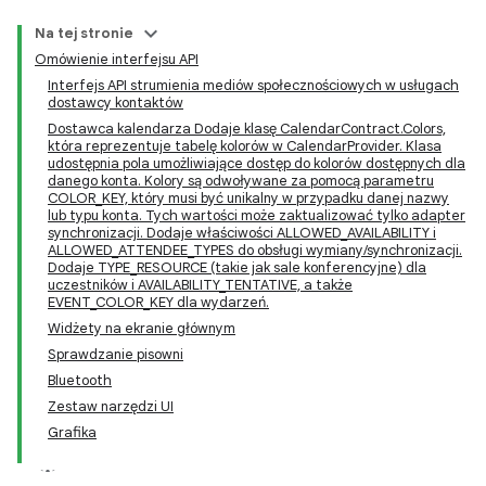
Na tej stronie
Omówienie interfejsu API
Interfejs API strumienia mediów społecznościowych w usługach
dostawcy kontaktów
Dostawca kalendarza Dodaje klasę CalendarContract.Colors,
która reprezentuje tabelę kolorów w CalendarProvider. Klasa
udostępnia pola umożliwiające dostęp do kolorów dostępnych dla
danego konta. Kolory są odwoływane za pomocą parametru
COLOR_KEY, który musi być unikalny w przypadku danej nazwy
lub typu konta. Tych wartości może zaktualizować tylko adapter
synchronizacji. Dodaje właściwości ALLOWED_AVAILABILITY i
ALLOWED_ATTENDEE_TYPES do obsługi wymiany/synchronizacji.
Dodaje TYPE_RESOURCE (takie jak sale konferencyjne) dla
uczestników i AVAILABILITY_TENTATIVE, a także
EVENT_COLOR_KEY dla wydarzeń.
Widżety na ekranie głównym
Sprawdzanie pisowni
Bluetooth
Zestaw narzędzi UI
Grafika