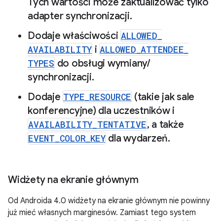
Tych wartości może zaktualizować tylko
adapter synchronizacji
.
Dodaje właściwości
ALLOWED
_
AVAILABILITY
i
ALLOWED
_
ATTENDEE
_
TYPES
do obsługi wymiany
/
synchronizacji
.
Dodaje
TYPE
_
RESOURCE
(takie jak sale
konferencyjne) dla uczestników i
AVAILABILITY
_
TENTATIVE
,
a także
EVENT
_
COLOR
_
KEY
dla wydarzeń
.
Widżety na ekranie głównym
Od Androida 4.0 widżety na ekranie głównym nie powinny
już mieć własnych marginesów. Zamiast tego system