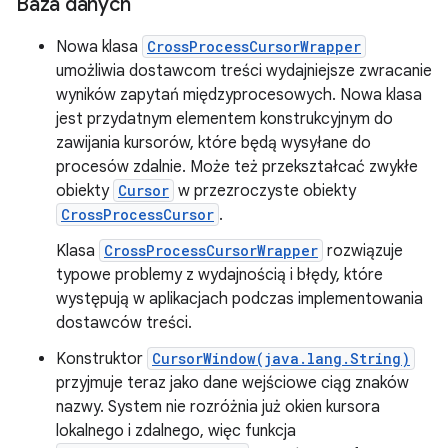
Baza danych
Nowa klasa
CrossProcessCursorWrapper
umożliwia dostawcom treści wydajniejsze zwracanie
wyników zapytań międzyprocesowych. Nowa klasa
jest przydatnym elementem konstrukcyjnym do
zawijania kursorów, które będą wysyłane do
procesów zdalnie. Może też przekształcać zwykłe
obiekty
Cursor
w przezroczyste obiekty
CrossProcessCursor
.
Klasa
CrossProcessCursorWrapper
rozwiązuje
typowe problemy z wydajnością i błędy, które
występują w aplikacjach podczas implementowania
dostawców treści.
Konstruktor
CursorWindow(java.lang.String)
przyjmuje teraz jako dane wejściowe ciąg znaków
nazwy. System nie rozróżnia już okien kursora
lokalnego i zdalnego, więc funkcja