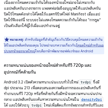
เนื่องจากโหมดความเข้ากันได้ของหน้าจอใหม่อาจไม่เหมาะกับ
แอปพลิเคชันบางรายการ แพลตฟอร์มจึงอนุญาตให้แอปพลิเคชัน
ปิดใช้โหมดดังกล่าวได้โดยใช้แอตทริบิวต์ไฟล์ Manifest เมื่อแอป
ปิดใช้ฟีเจอร์นี้ ระบบจะไม่แสดงโหมดความเข้ากันได้ของ "การซูม"
เป็นตัวเลือกให้ผู้ใช้เมื่อแอปทำงานอยู่
หมายเหตุ:
สำหรับข้อมูลที่สำคัญเกี่ยวกับวิธีควบคุมโหมดความเข้ากัน
ได้ในแอปพลิเคชันของคุณ โปรดอ่านบทความเกี่ยวกับ
โหมดใหม่สำหรับแอ
ปบนหน้าจอขนาดใหญ่
ในบล็อกนักพัฒนาซอฟต์แวร์ของ Android
ความหนาแน่นของหน้าจอใหม่สำหรับทีวี 720p และ
อุปกรณ์ที่คล้ายกัน
Android 3.2 เปิดตัวความหนาแน่นแบบทั่วไปใหม่
tvdpi
ซึ่งมี
dpi ประมาณ 213 เพื่อตอบสนองความต้องการของแอปพลิเคชันที่
ทำงานบนทีวี 720p หรือที่คล้ายกันซึ่งมีหน้าจอความหนาแน่นปาน
กลาง แอปพลิเคชันจะค้นหาความหนาแน่นใหม่ใน
densityDpi
ได้ และใช้ตัวระบุ
tvdpi
ใหม่เพื่อติดแท็กทรัพยากรสำหรับทีวีและ