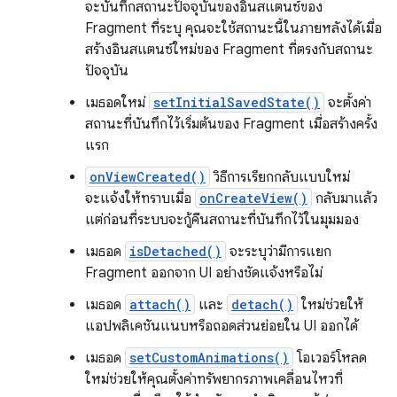
จะบันทึกสถานะปัจจุบันของอินสแตนซ์ของ
Fragment ที่ระบุ คุณจะใช้สถานะนี้ในภายหลังได้เมื่อ
สร้างอินสแตนซ์ใหม่ของ Fragment ที่ตรงกับสถานะ
ปัจจุบัน
เมธอดใหม่
setInitialSavedState()
จะตั้งค่า
สถานะที่บันทึกไว้เริ่มต้นของ Fragment เมื่อสร้างครั้ง
แรก
onViewCreated()
วิธีการเรียกกลับแบบใหม่
จะแจ้งให้ทราบเมื่อ
onCreateView()
กลับมาแล้ว
แต่ก่อนที่ระบบจะกู้คืนสถานะที่บันทึกไว้ในมุมมอง
เมธอด
isDetached()
จะระบุว่ามีการแยก
Fragment ออกจาก UI อย่างชัดแจ้งหรือไม่
เมธอด
attach()
และ
detach()
ใหม่ช่วยให้
แอปพลิเคชันแนบหรือถอดส่วนย่อยใน UI ออกได้
เมธอด
setCustomAnimations()
โอเวอร์โหลด
ใหม่ช่วยให้คุณตั้งค่าทรัพยากรภาพเคลื่อนไหวที่