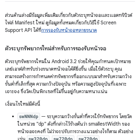
ส่วนด้านล่างมีข้อมูลเพิ่มเติมเกี่ยวกับตัวระบุหน้าจอและแอตทริบิวต์
ไฟล์ Manifest ใหม่ ดูข้อมูลทั้งหมดเกี่ยวกับวิธีใช้ Screen
Support API ได้ที่
การรองรับหน้าจอหลายขนาด
ตัวระบุทรัพยากรใหม่สำหรับการรองรับหน้าจอ
ตัวระบุทรัพยากรใหม่ใน Android 3.2 ช่วยให้คุณกำหนดเป้าหมาย
เลย์เอาต์สำหรับช่วงขนาดหน้าจอได้ดียิ่งขึ้น เมื่อใช้ตัวระบุ คุณ
สามารถสร้างการกำหนดค่าทรัพยากรที่ออกแบบมาสำหรับความกว้าง
ขั้นต่ำที่เล็กที่สุด ความกว้างปัจจุบัน หรือความสูงปัจจุบันที่เฉพาะ
เจาะจง ซึ่งวัดเป็นพิกเซลที่ไม่ขึ้นอยู่กับความหนาแน่น
เงื่อนไขใหม่มีดังนี้
swNNNdp
— ระบุความกว้างขั้นต่ำที่ควรใช้ทรัพยากร โดยวัด
ในหน่วย "dp" ดังที่กล่าวไว้ข้างต้นว่า smallestWidth ของ
หน้าจอจะคงที่ ไม่ว่าจะปรับการวางแนวอย่างไรก็ตาม ตัวอย่าง
เช่น
sw320dp
,
sw720dp
,
sw720dp