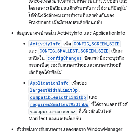
เจาะจงเพื่อเรียกใช้สำหรับการดำเนินการเข้า/ออก และ
โดยเฉพาะเมื่อป๊อปสแต็กด้านหลัง การใช้งานที่มีอยู่ไม่
ได้คำนึงถึงลักษณะการทํางานที่แตกต่างกันของ
Fraktment เมื่อมีการลบสแต็กย้อนกลับ
ข้อมูลขนาดหน้าจอใน ActivityInfo และ ApplicationInfo
ActivityInfo
เพิ่ม
CONFIG_SCREEN_SIZE
และ
CONFIG_SMALLEST_SCREEN_SIZE
เป็นมา
สก์บิตใน
configChanges
บิตเหล่านี้จะระบุว่ากิจ
กรรมหนึ่งๆ รองรับขนาดหน้าจอและขนาดหน้าจอที่
เล็กที่สุดได้หรือไม่
ApplicationInfo
เพิ่มช่อง
largestWidthLimitDp
,
compatibleWidthLimitDp
และ
requiresSmallestWidthDp
ที่ได้จากแอตทริบิวต์
<supports-screens>
ที่เกี่ยวข้องในไฟล์
Manifest ของแอปพลิเคชัน
ตัวช่วยในการรับขนาดการแสดงผลจาก WindowManager