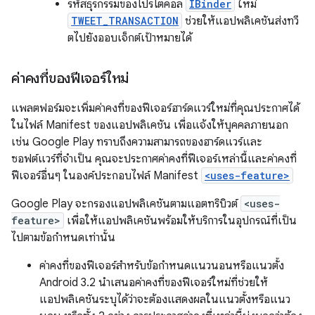
รหัสธุรกรรมของโปรโตคอล
IBinder
ใหม่
TWEET_TRANSACTION
ช่วยให้แอปพลิเคชันส่งทวี
ตไปยังออบเจ็กต์เป้าหมายได้
ค่าคงที่ของฟีเจอร์ใหม่
แพลตฟอร์มจะเพิ่มค่าคงที่ของฟีเจอร์ฮาร์ดแวร์ใหม่ที่คุณประกาศได้
ในไฟล์ Manifest ของแอปพลิเคชัน เพื่อแจ้งให้บุคคลภายนอก
เช่น Google Play ทราบถึงความสามารถของฮาร์ดแวร์และ
ซอฟต์แวร์ที่จำเป็น คุณจะประกาศค่าคงที่ฟีเจอร์เหล่านี้และค่าคงที่
ฟีเจอร์อื่นๆ ในองค์ประกอบไฟล์ Manifest
<uses-feature>
Google Play จะกรองแอปพลิเคชันตามแอตทริบิวต์
<uses-
feature>
เพื่อให้แอปพลิเคชันพร้อมให้บริการในอุปกรณ์ที่เป็น
ไปตามข้อกำหนดเท่านั้น
ค่าคงที่ของฟีเจอร์สำหรับข้อกำหนดแนวนอนหรือแนวตั้ง
Android 3.2 นำเสนอค่าคงที่ของฟีเจอร์ใหม่ที่ช่วยให้
แอปพลิเคชันระบุได้ว่าจะต้องแสดงผลในแนวตั้งหรือแนว