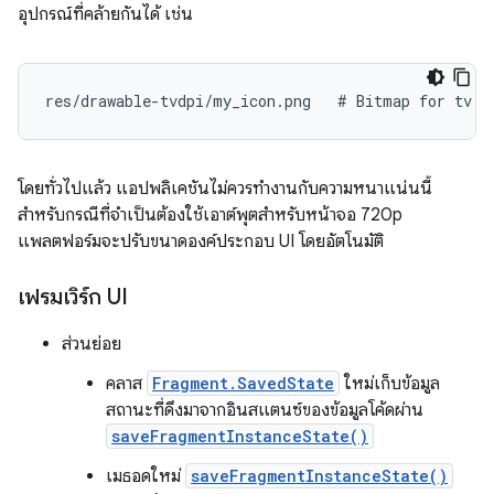
อุปกรณ์ที่คล้ายกันได้ เช่น
res/drawable-tvdpi/my_icon.png   # Bitmap for tv d
โดยทั่วไปแล้ว แอปพลิเคชันไม่ควรทำงานกับความหนาแน่นนี้
สำหรับกรณีที่จำเป็นต้องใช้เอาต์พุตสำหรับหน้าจอ 720p
แพลตฟอร์มจะปรับขนาดองค์ประกอบ UI โดยอัตโนมัติ
เฟรมเวิร์ก UI
ส่วนย่อย
คลาส
Fragment.SavedState
ใหม่เก็บข้อมูล
สถานะที่ดึงมาจากอินสแตนซ์ของข้อมูลโค้ดผ่าน
saveFragmentInstanceState()
เมธอดใหม่
saveFragmentInstanceState()