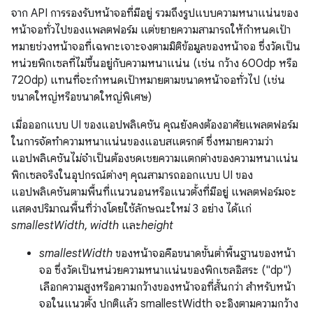
จาก API การรองรับหน้าจอที่มีอยู่ รวมถึงรูปแบบความหนาแน่นของ
หน้าจอทั่วไปของแพลตฟอร์ม แต่ขยายความสามารถให้กําหนดเป้า
หมายช่วงหน้าจอที่เฉพาะเจาะจงตามมิติข้อมูลของหน้าจอ ซึ่งวัดเป็น
หน่วยพิกเซลที่ไม่ขึ้นอยู่กับความหนาแน่น (เช่น กว้าง 600dp หรือ
720dp) แทนที่จะกําหนดเป้าหมายตามขนาดหน้าจอทั่วไป (เช่น
ขนาดใหญ่หรือขนาดใหญ่พิเศษ)
เมื่อออกแบบ UI ของแอปพลิเคชัน คุณยังคงต้องอาศัยแพลตฟอร์ม
ในการจัดทำความหนาแน่นของแอบสแตรกต์ ซึ่งหมายความว่า
แอปพลิเคชันไม่จำเป็นต้องชดเชยความแตกต่างของความหนาแน่น
พิกเซลจริงในอุปกรณ์ต่างๆ คุณสามารถออกแบบ UI ของ
แอปพลิเคชันตามพื้นที่แนวนอนหรือแนวตั้งที่มีอยู่ แพลตฟอร์มจะ
แสดงปริมาณพื้นที่ว่างโดยใช้ลักษณะใหม่ 3 อย่าง ได้แก่
smallestWidth
,
width
และ
height
smallestWidth
ของหน้าจอคือขนาดขั้นต่ำพื้นฐานของหน้า
จอ ซึ่งวัดเป็นหน่วยความหนาแน่นของพิกเซลอิสระ ("dp")
เลือกความสูงหรือความกว้างของหน้าจอที่สั้นกว่า สำหรับหน้า
จอในแนวตั้ง ปกติแล้ว smallestWidth จะอิงตามความกว้าง