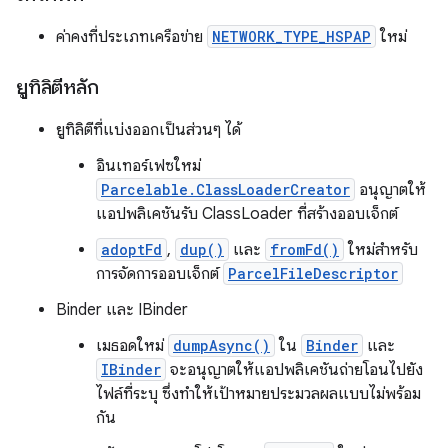
ค่าคงที่ประเภทเครือข่าย
NETWORK_TYPE_HSPAP
ใหม่
ยูทิลิตีหลัก
ยูทิลิตีที่แบ่งออกเป็นส่วนๆ ได้
อินเทอร์เฟซใหม่
Parcelable.ClassLoaderCreator
อนุญาตให้
แอปพลิเคชันรับ ClassLoader ที่สร้างออบเจ็กต์
adoptFd
,
dup()
และ
fromFd()
ใหม่สำหรับ
การจัดการออบเจ็กต์
ParcelFileDescriptor
Binder และ IBinder
เมธอดใหม่
dumpAsync()
ใน
Binder
และ
IBinder
จะอนุญาตให้แอปพลิเคชันถ่ายโอนไปยัง
ไฟล์ที่ระบุ ซึ่งทำให้เป้าหมายประมวลผลแบบไม่พร้อม
กัน