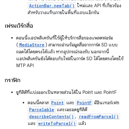
ActionBar.newTab()
ใหม่และ API ที่เกี่ยวข้อง
สําหรับวางแท็บภายในพื้นที่แถบแอ็กชัน
เฟรมเวิร์กสื่อ
ตอนนี้แอปพลิเคชันที่ใช้ผู้ให้บริการสื่อของแพลตฟอร์ม
(
MediaStore
) สามารถอ่านข้อมูลสื่อจากการ์ด SD แบบ
ถอดได้โดยตรงได้แล้ว หากอุปกรณ์รองรับ นอกจากนี้
แอปพลิเคชันยังโต้ตอบกับไฟล์ในการ์ด SD ได้โดยตรงโดยใช้
MTP API
กราฟิก
ยูทิลิตีที่แบ่งออกเป็นหลายส่วนได้ใน Point และ PointF
ตอนนี้คลาส
Point
และ
PointF
มีอินเทอร์เฟซ
Parcelable
และเมธอดยูทิลิตี
describeContents()
,
readFromParcel()
และ
writeToParcel()
แล้ว