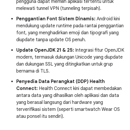
pengguna dapat memilih aplikasi tertentu untuk
melewati tunnel VPN (tunneling terpisah).
Penggantian Font Sistem Dinamis:
Android kini
mendukung update runtime pada rantai penggantian
font, yang menghadirkan emoji dan tipografi yang
diupdate tanpa update OS penuh.
Update OpenJDK 21 & 25:
Integrasi fitur OpenJDK
modern, termasuk dukungan Unicode yang diupdate
dan dukungan SSL yang ditingkatkan untuk grup
bernama di TLS.
Penyedia Data Perangkat (DDP) Health
Connect:
Health Connect kini dapat membedakan
antara data yang dihasilkan oleh aplikasi dan data
yang berasal langsung dari hardware yang
terverifikasi sistem (seperti smartwatch Wear OS
atau ponsel itu sendiri).