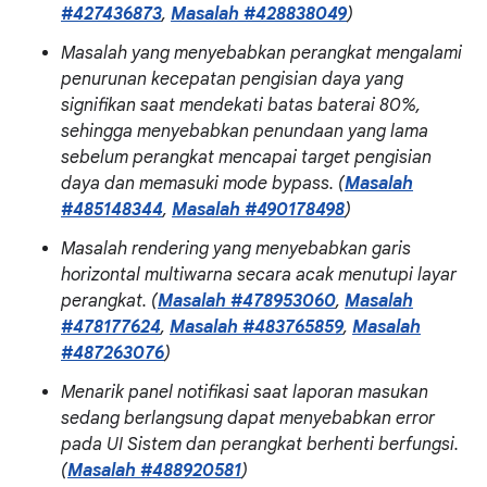
#427436873
,
Masalah #428838049
)
Masalah yang menyebabkan perangkat mengalami
penurunan kecepatan pengisian daya yang
signifikan saat mendekati batas baterai 80%,
sehingga menyebabkan penundaan yang lama
sebelum perangkat mencapai target pengisian
daya dan memasuki mode bypass. (
Masalah
#485148344
,
Masalah #490178498
)
Masalah rendering yang menyebabkan garis
horizontal multiwarna secara acak menutupi layar
perangkat. (
Masalah #478953060
,
Masalah
#478177624
,
Masalah #483765859
,
Masalah
#487263076
)
Menarik panel notifikasi saat laporan masukan
sedang berlangsung dapat menyebabkan error
pada UI Sistem dan perangkat berhenti berfungsi.
(
Masalah #488920581
)