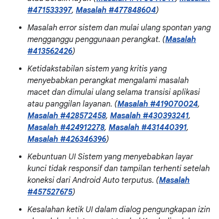
#471533397
,
Masalah #477848604
)
Masalah error sistem dan mulai ulang spontan yang
mengganggu penggunaan perangkat. (
Masalah
#413562426
)
Ketidakstabilan sistem yang kritis yang
menyebabkan perangkat mengalami masalah
macet dan dimulai ulang selama transisi aplikasi
atau panggilan layanan. (
Masalah #419070024
,
Masalah #428572458
,
Masalah #430393241
,
Masalah #424912278
,
Masalah #431440391
,
Masalah #426346396
)
Kebuntuan UI Sistem yang menyebabkan layar
kunci tidak responsif dan tampilan terhenti setelah
koneksi dari Android Auto terputus. (
Masalah
#457527675
)
Kesalahan ketik UI dalam dialog pengungkapan izin