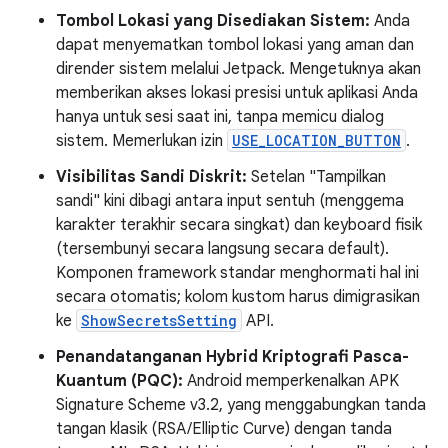
Tombol Lokasi yang Disediakan Sistem:
Anda
dapat menyematkan tombol lokasi yang aman dan
dirender sistem melalui Jetpack. Mengetuknya akan
memberikan akses lokasi presisi untuk aplikasi Anda
hanya untuk sesi saat ini, tanpa memicu dialog
sistem. Memerlukan izin
USE_LOCATION_BUTTON
.
Visibilitas Sandi Diskrit:
Setelan "Tampilkan
sandi" kini dibagi antara input sentuh (menggema
karakter terakhir secara singkat) dan keyboard fisik
(tersembunyi secara langsung secara default).
Komponen framework standar menghormati hal ini
secara otomatis; kolom kustom harus dimigrasikan
ke
ShowSecretsSetting
API.
Penandatanganan Hybrid Kriptografi Pasca-
Kuantum (PQC):
Android memperkenalkan APK
Signature Scheme v3.2, yang menggabungkan tanda
tangan klasik (RSA/Elliptic Curve) dengan tanda