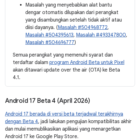
Masalah yang menyebabkan alat bantu
dengar otomatis dilupakan dari perangkat
yang disambungkan setelah tidak aktif atau
diisi dayanya. (
Masalah #504968772
,
Masalah #504395613
,
Masalah #493347800
,
Masalah #504696777
)
Semua perangkat yang memenuhi syarat dan
terdaftar dalam
program Android Beta untuk Pixel
akan ditawari update over the air (OTA) ke Beta
4.1.
Android 17 Beta 4 (April 2026)
Android 17 berada di versi beta terjadwal terakhirnya
dengan Beta 4
, jadi lakukan pengujian kompatibilitas akhir
dan mulai memublikasikan aplikasi yang menargetkan
Android 17 ke Google Play Store.