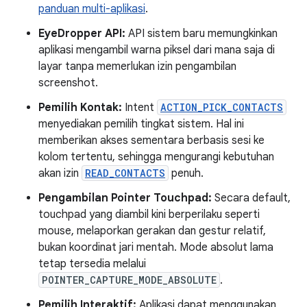
panduan multi-aplikasi
.
EyeDropper API:
API sistem baru memungkinkan
aplikasi mengambil warna piksel dari mana saja di
layar tanpa memerlukan izin pengambilan
screenshot.
Pemilih Kontak:
Intent
ACTION_PICK_CONTACTS
menyediakan pemilih tingkat sistem. Hal ini
memberikan akses sementara berbasis sesi ke
kolom tertentu, sehingga mengurangi kebutuhan
akan izin
READ_CONTACTS
penuh.
Pengambilan Pointer Touchpad:
Secara default,
touchpad yang diambil kini berperilaku seperti
mouse, melaporkan gerakan dan gestur relatif,
bukan koordinat jari mentah. Mode absolut lama
tetap tersedia melalui
POINTER_CAPTURE_MODE_ABSOLUTE
.
Pemilih Interaktif:
Aplikasi dapat menggunakan