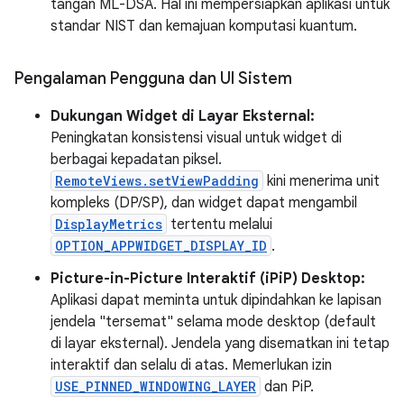
tangan ML-DSA. Hal ini mempersiapkan aplikasi untuk
standar NIST dan kemajuan komputasi kuantum.
Pengalaman Pengguna dan UI Sistem
Dukungan Widget di Layar Eksternal:
Peningkatan konsistensi visual untuk widget di
berbagai kepadatan piksel.
RemoteViews.setViewPadding
kini menerima unit
kompleks (DP/SP), dan widget dapat mengambil
DisplayMetrics
tertentu melalui
OPTION_APPWIDGET_DISPLAY_ID
.
Picture-in-Picture Interaktif (iPiP) Desktop:
Aplikasi dapat meminta untuk dipindahkan ke lapisan
jendela "tersemat" selama mode desktop (default
di layar eksternal). Jendela yang disematkan ini tetap
interaktif dan selalu di atas. Memerlukan izin
USE_PINNED_WINDOWING_LAYER
dan PiP.