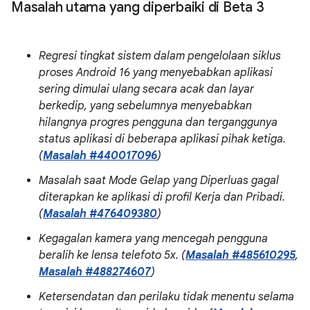
Masalah utama yang diperbaiki di Beta 3
Regresi tingkat sistem dalam pengelolaan siklus
proses Android 16 yang menyebabkan aplikasi
sering dimulai ulang secara acak dan layar
berkedip, yang sebelumnya menyebabkan
hilangnya progres pengguna dan terganggunya
status aplikasi di beberapa aplikasi pihak ketiga.
(
Masalah #440017096
)
Masalah saat Mode Gelap yang Diperluas gagal
diterapkan ke aplikasi di profil Kerja dan Pribadi.
(
Masalah #476409380
)
Kegagalan kamera yang mencegah pengguna
beralih ke lensa telefoto 5x. (
Masalah #485610295
,
Masalah #488274607
)
Ketersendatan dan perilaku tidak menentu selama