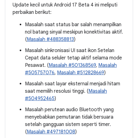
Update kecil untuk Android 17 Beta 4 ini meliputi
perbaikan berikut:
Masalah saat status bar salah menampilkan
nol batang sinyal meskipun konektivitas aktif.
(
Masalah #488358813
)
Masalah sinkronisasi UI saat ikon Setelan
Cepat data seluler tetap aktif selama mode
Pesawat. (
Masalah #501368569
,
Masalah
#505757076
,
Masalah #512828669
)
Masalah saat layar eksternal menjadi hitam
saat memilih resolusi tinggi. (
Masalah
#504952465
)
Masalah perutean audio Bluetooth yang
menyebabkan pemutaran tidak bersuara
setelah gangguan sistem seperti timer.
(
Masalah #497181008
)