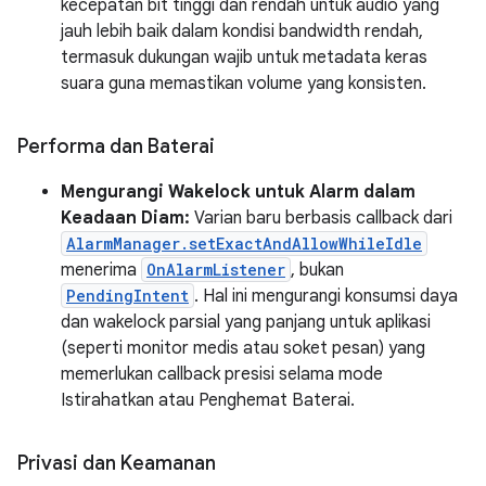
kecepatan bit tinggi dan rendah untuk audio yang
jauh lebih baik dalam kondisi bandwidth rendah,
termasuk dukungan wajib untuk metadata keras
suara guna memastikan volume yang konsisten.
Performa dan Baterai
Mengurangi Wakelock untuk Alarm dalam
Keadaan Diam:
Varian baru berbasis callback dari
AlarmManager.setExactAndAllowWhileIdle
menerima
OnAlarmListener
, bukan
PendingIntent
. Hal ini mengurangi konsumsi daya
dan wakelock parsial yang panjang untuk aplikasi
(seperti monitor medis atau soket pesan) yang
memerlukan callback presisi selama mode
Istirahatkan atau Penghemat Baterai.
Privasi dan Keamanan