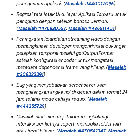
penggunaan aplikasi. (
Masalah #440017096
)
Regresi tata letak UI di layar Aplikasi Terbaru untuk
pengguna dengan setelan bahasa Jerman.
(
Masalah #476830557
,
Masalah #486511401
)
Peningkatan keandalan streaming video dengan
memungkinkan developer mengonfirmasi dukungan
pelapisan temporal melalui getOutputFormat
setelah konfigurasi encoder untuk mengatasi
metadata dependensi frame yang hilang. (
Masalah
#306222291
)
Bug yang menyebabkan screensaver Jam
menghilangkan angka nol di depan dalam format 24
jam selama mode cahaya redup. (
Masalah
#444255729
)
Masalah saat menutup folder menghalangi
interaksi berikutnya seperti membuka folder lain
atau beralih layar. (
Masalah #470541347
,
Masalah