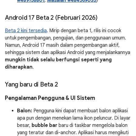
#489158801
,
Masalah #484569035
)
Android 17 Beta 2 (Februari 2026)
Beta 2 kini tersedia
. Mirip dengan beta 1, rilis ini cocok
untuk pengembangan, pengujian, dan penggunaan umum.
Namun, Android 17 masih dalam pengembangan aktif,
sehingga sistem dan aplikasi Android yang menjalankannya
mungkin tidak selalu berfungsi seperti yang
diharapkan
.
Yang baru di Beta 2
Pengalaman Pengguna & UI Sistem
Balon:
Pengguna kini dapat membuat balon aplikasi
apa pun dengan menekan lama ikon peluncur. Di layar
besar,
bubble bar
baru di taskbar mengelola balon
yang teratur dan di-anchor. Aplikasi harus mengikuti