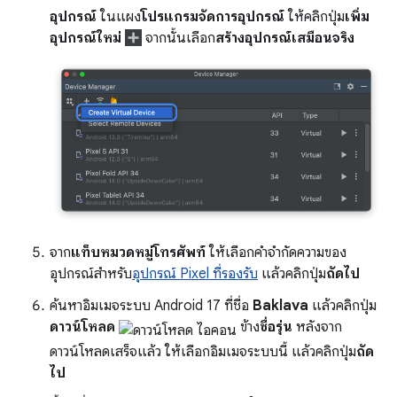
อุปกรณ์
ในแผง
โปรแกรมจัดการอุปกรณ์
ให้คลิกปุ่ม
เพิ่ม
อุปกรณ์ใหม่
จากนั้นเลือก
สร้างอุปกรณ์เสมือนจริง
จาก
แท็บหมวดหมู่โทรศัพท์
ให้เลือกคำจำกัดความของ
อุปกรณ์สำหรับ
อุปกรณ์ Pixel ที่รองรับ
แล้วคลิกปุ่ม
ถัดไป
ค้นหาอิมเมจระบบ Android 17 ที่ชื่อ
Baklava
แล้วคลิกปุ่ม
ดาวน์โหลด
ข้าง
ชื่อรุ่น
หลังจาก
ดาวน์โหลดเสร็จแล้ว ให้เลือกอิมเมจระบบนี้ แล้วคลิกปุ่ม
ถัด
ไป