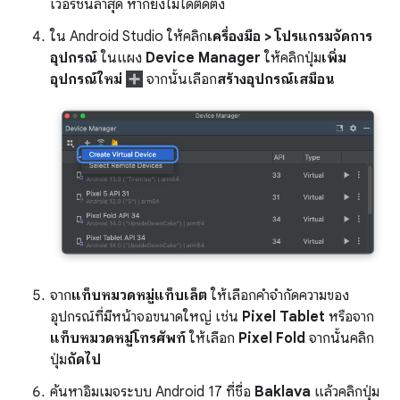
เวอร์ชันล่าสุด หากยังไม่ได้ติดตั้ง
ใน Android Studio ให้คลิก
เครื่องมือ > โปรแกรมจัดการ
อุปกรณ์
ในแผง
Device Manager
ให้คลิกปุ่ม
เพิ่ม
อุปกรณ์ใหม่
จากนั้นเลือก
สร้างอุปกรณ์เสมือน
จาก
แท็บหมวดหมู่แท็บเล็ต
ให้เลือกคำจำกัดความของ
อุปกรณ์ที่มีหน้าจอขนาดใหญ่ เช่น
Pixel Tablet
หรือจาก
แท็บหมวดหมู่โทรศัพท์
ให้เลือก
Pixel Fold
จากนั้นคลิก
ปุ่ม
ถัดไป
ค้นหาอิมเมจระบบ Android 17 ที่ชื่อ
Baklava
แล้วคลิกปุ่ม