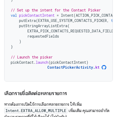
// Set up the intent for the Contact Picker
val
pickContactIntent
=
Intent
(
ACTION_PICK_CONTACT
putExtra
(
EXTRA_USE_SYSTEM_CONTACTS_PICKER
,
tr
putStringArrayListExtra
(
EXTRA_PICK_CONTACTS_REQUESTED_DATA_FIELDS
requestedFields
)
}
// Launch the picker
pickContact
.
launch
(
pickContactIntent
)
ContactPickerActivity
.
kt
เลือกรายชื่อติดต่อหลายรายการ
หากต้องการเปิดใช้การเลือกหลายรายการ ให้เพิ่ม
Intent.EXTRA_ALLOW_MULTIPLE
เพิ่มเติม คุณสามารถจำกัด
จำนวนรายการที่ผู้ใช้เลือกได้ (ไม่บังคับ)