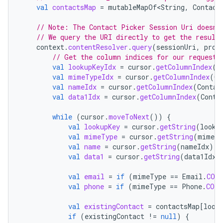
val
contactsMap
=
mutableMapOf<String
,
Contact
// Note: The Contact Picker Session Uri doesn'
// We query the URI directly to get the result
context
.
contentResolver
.
query
(
sessionUri
,
proj
// Get the column indices for our requeste
val
lookupKeyIdx
=
cursor
.
getColumnIndex
(
C
val
mimeTypeIdx
=
cursor
.
getColumnIndex
(
Co
val
nameIdx
=
cursor
.
getColumnIndex
(
Contac
val
data1Idx
=
cursor
.
getColumnIndex
(
Conta
while
(
cursor
.
moveToNext
())
{
val
lookupKey
=
cursor
.
getString
(
looku
val
mimeType
=
cursor
.
getString
(
mimeTy
val
name
=
cursor
.
getString
(
nameIdx
)
?
val
data1
=
cursor
.
getString
(
data1Idx
)
val
email
=
if
(
mimeType
==
Email
.
CON
val
phone
=
if
(
mimeType
==
Phone
.
CONT
val
existingContact
=
contactsMap
[
look
if
(
existingContact
!=
null
)
{