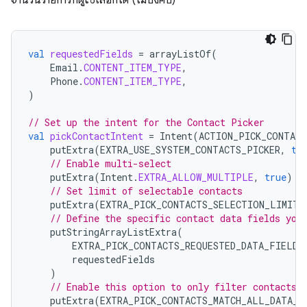
val
requestedFields
=
arrayListOf
(
Email
.
CONTENT_ITEM_TYPE
,
Phone
.
CONTENT_ITEM_TYPE
,
)
// Set up the intent for the Contact Picker
val
pickContactIntent
=
Intent
(
ACTION_PICK_CONTACT
putExtra
(
EXTRA_USE_SYSTEM_CONTACTS_PICKER
,
tr
// Enable multi-select
putExtra
(
Intent
.
EXTRA_ALLOW_MULTIPLE
,
true
)
// Set limit of selectable contacts
putExtra
(
EXTRA_PICK_CONTACTS_SELECTION_LIMIT
,
// Define the specific contact data fields you
putStringArrayListExtra
(
EXTRA_PICK_CONTACTS_REQUESTED_DATA_FIELDS
requestedFields
)
// Enable this option to only filter contacts 
putExtra
(
EXTRA_PICK_CONTACTS_MATCH_ALL_DATA_F