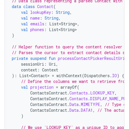
// Data class representing a parsed Contact with s
data
class
Contact
(
val
lookupKey
:
String
,
val
name
:
String
,
val
emails
:
List<String>
,
val
phones
:
List<String>
)
// Helper function to query the content resolver w
// Parses the cursor to extract contact details su
private
suspend
fun
processContactPickerResultUri
(
sessionUri
:
Uri
,
context
:
Context
):
List<Contact>
=
withContext
(
Dispatchers
.
IO
)
{
// Define the columns we want to retrieve from
val
projection
=
arrayOf
(
ContactsContract
.
Contacts
.
LOOKUP_KEY
,
ContactsContract
.
Contacts
.
DISPLAY_NAME_PRI
ContactsContract
.
Data
.
MIMETYPE
,
// Type of
ContactsContract
.
Data
.
DATA1
,
// The actual
)
// We use `LOOKUP_KEY` as a unique ID to aggre