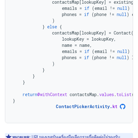
contactsMap
[
lookupKey
]
=
existingC
emails
=
if
(
email
!=
null
)
ex
phones
=
if
(
phone
!=
null
)
ex
)
}
else
{
contactsMap
[
lookupKey
]
=
Contact
(
lookupKey
=
lookupKey
,
name
=
name
,
emails
=
if
(
email
!=
null
)
li
phones
=
if
(
phone
!=
null
)
li
)
}
}
}
return
@withContext
contactsMap
.
values
.
toList
()
}
ContactPickerActivity
.
kt
หมายเหตุ:
URI ของเซสชันเครื่องมือเลือกรายชื่อติดต่อไม่รองรับ