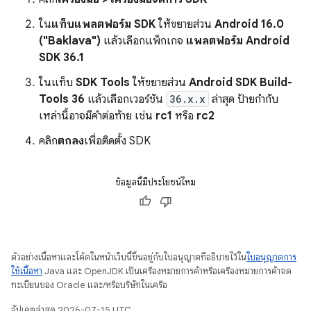
ใน
แท็บแพลตฟอร์ม SDK
ให้ขยายส่วน
Android 16.0
("Baklava")
แล้วเลือกแพ็กเกจ
แพลตฟอร์ม Android
SDK 36.1
ในแท็บ
SDK Tools
ให้ขยายส่วน
Android SDK Build-
Tools 36
แล้วเลือกเวอร์ชัน
36.x.x
ล่าสุด ป้ายกำกับ
เหล่านี้อาจมีคำต่อท้าย เช่น
rc1
หรือ
rc2
คลิก
ตกลง
เพื่อติดตั้ง SDK
ข้อมูลนี้มีประโยชน์ไหม
ตัวอย่างเนื้อหาและโค้ดในหน้าเว็บนี้ขึ้นอยู่กับใบอนุญาตที่อธิบายไว้ใน
ใบอนุญาตการ
ใช้เนื้อหา
Java และ OpenJDK เป็นเครื่องหมายการค้าหรือเครื่องหมายการค้าจด
ทะเบียนของ Oracle และ/หรือบริษัทในเครือ
อัปเดตล่าสุด 2026-07-15 UTC