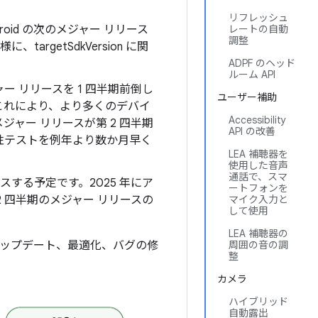
リフレッシュ
roid の次のメジャー リリース
レートの自動
調整
rgetSdkVersion に関
ADPF のヘッド
ルーム API
 リリースを 1 四半期前倒し
ユーザー補助
。これにより、より多くのデバイ
Accessibility
メジャー リリースが第 2 四半期
API の改善
性テストを例年より数か月早く
LEA 補聴器を
使用した音声
通話で、スマ
ースする予定です。2025 年にア
ートフォンを
 四半期のメジャー リリースの
マイク入力と
して使用
LEA 補聴器の
のアップデート、最適化、バグの修
周囲の音の調
整
カメラ
ハイブリッド
自動露出