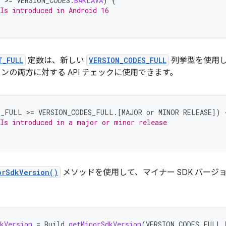
T
>
=
VERSION_CODES
.
BAKLAVA
)
{
Is introduced in Android 16
T_FULL
定数は、新しい
VERSION_CODES_FULL
列挙型を使用し
ンの両方に対する API チェックに使用できます。
T_FULL
>
=
VERSION_CODES_FULL
.
[
MAJOR
or
MINOR
RELEASE
]
)
Is introduced in a major or minor release
orSdkVersion()
メソッドを使用して、マイナー SDK バー
kVersion
=
Build
.
getMinorSdkVersion
(
VERSION_CODES_FULL
.