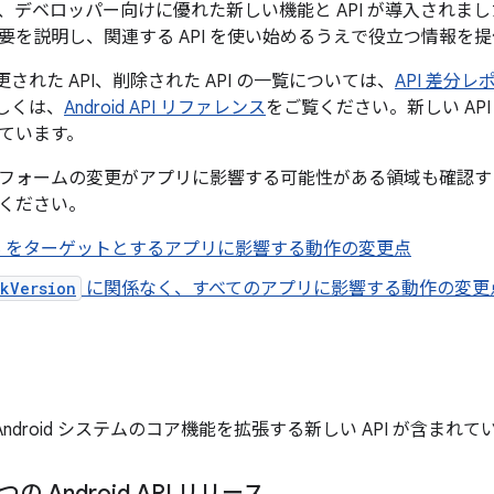
16 では、デベロッパー向けに優れた新しい機能と API が導入さ
要を説明し、関連する API を使い始めるうえで役立つ情報を
変更された API、削除された API の一覧については、
API 差分レ
詳しくは、
Android API リファレンス
をご覧ください。新しい AP
ています。
フォームの変更がアプリに影響する可能性がある領域も確認す
ください。
id 16 をターゲットとするアプリに影響する動作の変更点
kVersion
に関係なく、すべてのアプリに影響する動作の変更
は、Android システムのコア機能を拡張する新しい API が含まれ
 つの Android API リリース