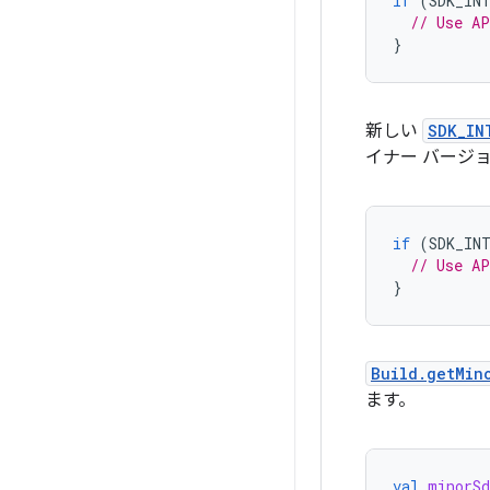
if
(
SDK_IN
// Use AP
}
新しい
SDK_IN
イナー バージョ
if
(
SDK_IN
// Use AP
}
Build.getMin
ます。
val
minorSd