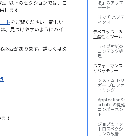
れました。以下のセクションでは、こ
る」のアップ
デート
提供します。
リッチ ハプテ
ポート
をご覧ください。新しい
ィクス
I は、見つけやすいようにハイ
デベロッパーの
生産性とツール
ライブ壁紙の
る必要があります。詳しくは次
コンテンツ処
理
パフォーマンス
とバッテリー
点
。
システム トリ
ガー プロファ
イリング
ApplicationSt
artInfo の開始
コンポーネン
ト
ています。
ジョブのイン
トロスペクシ
ョンの改善