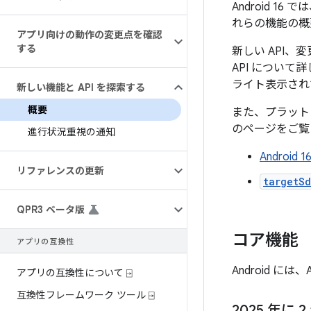
Android 
れらの機能の概
アプリ向けの動作の変更点を確認
する
新しい API、
API について
ライト表示され
新しい機能と API を探索する
概要
また、プラット
のページをご覧
進行状況重視の通知
Andro
リファレンスの更新
targetSd
QPR3 ベータ版
コア機能
アプリの互換性
Android に
アプリの互換性について ⍈
互換性フレームワーク ツール ⍈
2025 年に 2