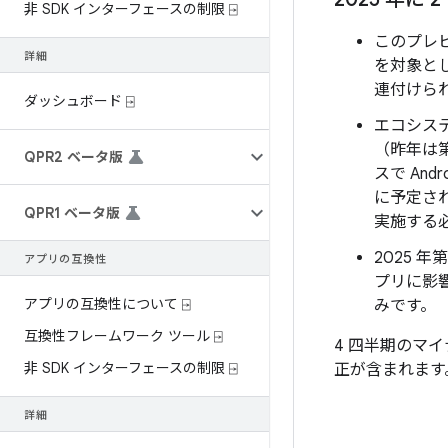
非 SDK インターフェースの制限 ⍈
このプレビ
詳細
を対象とし
連付けら
ダッシュボード ⍈
エコシステ
（昨年は第
QPR2 ベータ版
スで An
に予定さ
QPR1 ベータ版
実施する
2025 
アプリの互換性
プリに影
アプリの互換性について ⍈
みです。
互換性フレームワーク ツール ⍈
4 四半期のマ
非 SDK インターフェースの制限 ⍈
正が含まれます
詳細