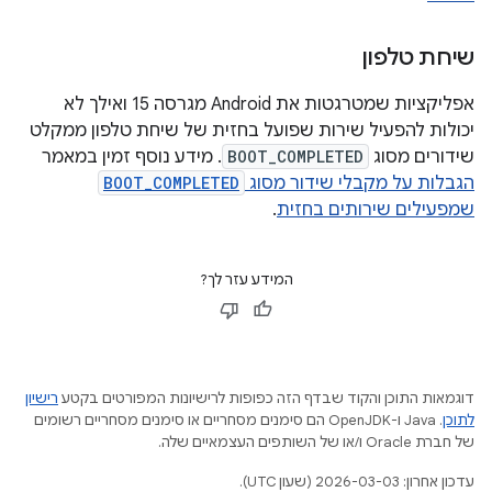
שיחת טלפון
אפליקציות שמטרגטות את Android מגרסה 15 ואילך לא
יכולות להפעיל שירות שפועל בחזית של שיחת טלפון ממקלט
שידורים מסוג
BOOT_COMPLETED
. מידע נוסף זמין במאמר
הגבלות על מקבלי שידור מסוג
BOOT_COMPLETED
שמפעילים שירותים בחזית
.
המידע עזר לך?
דוגמאות התוכן והקוד שבדף הזה כפופות לרישיונות המפורטים בקטע
רישיון
לתוכן
.‏ Java ו-OpenJDK הם סימנים מסחריים או סימנים מסחריים רשומים
של חברת Oracle ו/או של השותפים העצמאיים שלה.
עדכון אחרון: 2026-03-03 (שעון UTC).