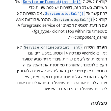
קוראת לשיטה
Service.onTimeout(int, int)
של
השירות. בשלב הזה, לשירות יש כמה שניות כדי
להתקשר אל
Service.stopSelf()
. אם השירות לא
קורא ל-
Service.stopSelf()
, תתרחש הודעת ANR
עם הודעת השגיאה הבאה: "A foreground service of
<fgs_type>
did not stop within its timeout:
".
<component_name>
הערה
: השדה
Service.onTimeout(int, int)
לא
זמין ב-Android מגרסה 14 ומטה. במכשירים עם
הגרסאות האלה, אם שירות עיבוד מדיה מגיע למועד
הקצוב לתפוגה, המערכת מאחסנת את האפליקציה
במטמון באופן מיידי. לכן, האפליקציה לא צריכה להמתין
לקבלת התראה על תפוגת הזמן. במקום זאת, היא
צריכה לסיים את השירות שפועל בחזית או לשנות אותו
לשירות שפועל ברקע בהקדם האפשרי.
מצלמה