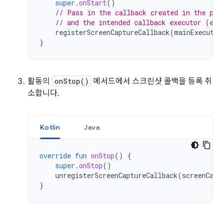
super
.
onStart
()
// Pass in the callback created in the pr
// and the intended callback executor (e.
registerScreenCaptureCallback
(
mainExecuto
}
활동의
onStop()
메서드에서 스크린샷 콜백을 등록 취
소합니다.
Kotlin
Java
override
fun
onStop
()
{
super
.
onStop
()
unregisterScreenCaptureCallback
(
screenCap
}