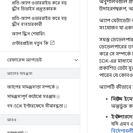
অনুশীলনগুলি প্
প্রতি-অ্যাপ ওভাররাইড করে বড়
উদাহরণস্বরূপ, অন
স্ক্রীন ডিভাইস প্রস্তুতকারক
প্রতি-অ্যাপ ওভাররাইড করে বড়
অ্যাপ মেটাডেটা 
স্ক্রীন ব্যবহারকারী
সংযোজন যা একজ
অ্যাপ স্ক্রিন শেয়ারিং
সমস্ত ডেভেলপারর
এন্টারপ্রাইজ নতুন কি
ডেভেলপারের তথ্য
করে সে সম্পর্কে
রেফারেন্স আপডেট
SDK-এর মাধ্যমে 
প্রকাশিত ডেটা স
অ্যাপের সামঞ্জস্য
পারেন যে কোনও প
অ্যাপের সামঞ্জস্যতা সম্পর্কে ⍈
অ্যাপটি কীভাবে 
সামঞ্জস্যপূর্ণ কাঠামো সরঞ্জাম ⍈
সিস্টেম ইম
নন-SDK ইন্টারফেসে সীমাবদ্ধতা ⍈
অন্তর্ভুক্ত
ইনস্টলারদে
আরও
যদি এমন এ
নির্দেশাবল