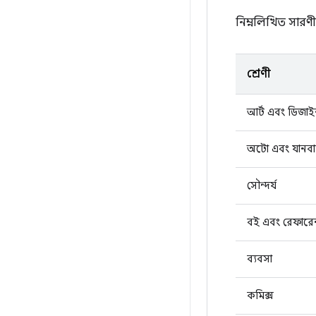
নিম্নলিখিত সারণী
শ্রেণী
আর্ট এবং ডিজাই
অটো এবং যানব
সৌন্দর্য
বই এবং রেফারেন
ব্যবসা
কমিক্স