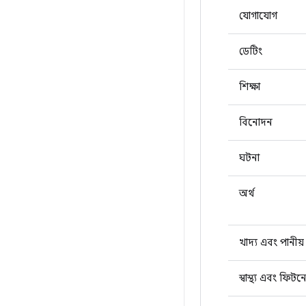
যোগাযোগ
ডেটিং
শিক্ষা
বিনোদন
ঘটনা
অর্থ
খাদ্য এবং পানীয়
স্বাস্থ্য এবং ফিট