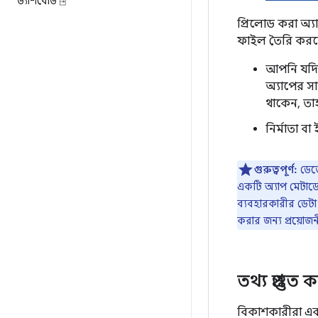
ড্যাশবোর্ড ⍈
প্রিলোড করা অ্য
ফাইল তৈরি করত
আপনি যদি 
অ্যাপের সা
থাকেন, তা
নির্মাতা ব
গুরুত্বপূর্ণ:
ডেভে
একটি অ্যাপ মেটাডে
ব্যবহারকারীর ডেটা
করার জন্য প্রয়োজ
তথ্য প্রস্তুত
বিকাশকারীরা একট