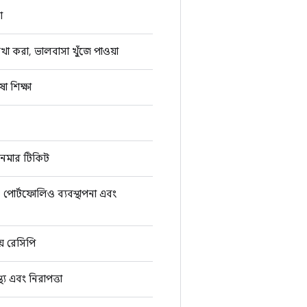
া
খা করা, ভালবাসা খুঁজে পাওয়া
ষা শিক্ষা
নেমার টিকিট
, পোর্টফোলিও ব্যবস্থাপনা এবং
য় রেসিপি
থ্য এবং নিরাপত্তা