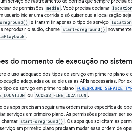
e um serviço de rastreamento de corrida que sempre precisa 
ecisar de permissões
media
. Você precisa declarar
locatio
m usuário iniciar uma corrida e só quiser que a localização sej
Foreground()
e transmitir apenas o tipo de serviço
location
 a reproduzir o áudio, chame
startForeground()
novamente 
iaPlayback
.
ões do momento de execução no siste
re o uso adequado dos tipos de serviço em primeiro plano e c
execução adequadas ou se ele usa as APIs necessárias. Por e
 tipo de serviço em primeiro plano
FOREGROUND_SERVICE_TY
E_LOCATION
ou
ACCESS_FINE_LOCATION
.
que os apps precisam seguir uma ordem muito específica de op
iciar serviços em primeiro plano. As permissões precisam ser s
e chamar
startForeground()
. Os apps que solicitam as per
o serviço em primeiro plano precisam mudar essa ordem de ope