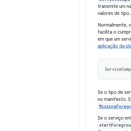
transmite um nú
valores de tipo.
Normalmente, vo
facilita o cump
em que um servi
aplicação da p
ServiceComp
Se o tipo de se
no manifesto. S
MissingForeg
Se o serviço em
startForegro