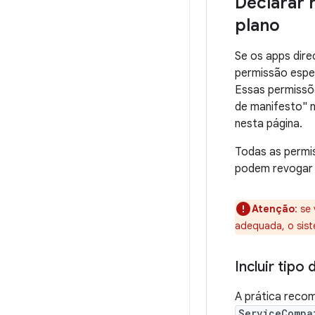
Declarar 
plano
Se os apps dire
permissão espec
Essas permissõ
de manifesto" 
nesta página.
Todas as permi
podem revogar 
Atenção
:
se 
adequada, o sis
Incluir tip
A prática recom
ServiceCompa