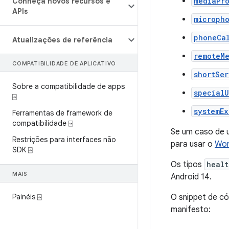
mediaPr
Conheça novos recursos e
APIs
microph
phoneCa
Atualizações de referência
remoteM
COMPATIBILIDADE DE APLICATIVO
shortSer
Sobre a compatibilidade de apps
specialU
⍈
systemE
Ferramentas de framework de
compatibilidade ⍈
Se um caso de u
Restrições para interfaces não
para usar o
Wor
SDK ⍈
Os tipos
healt
MAIS
Android 14.
Painéis ⍈
O snippet de có
manifesto: