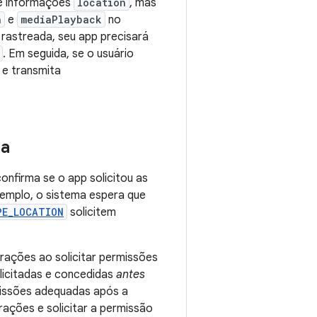
de informações
location
, mas
n
e
mediaPlayback
no
a rastreada, seu app precisará
. Em seguida, se o usuário
e transmita
ma
onfirma se o app solicitou as
xemplo, o sistema espera que
PE_LOCATION
solicitem
erações ao solicitar permissões
olicitadas e concedidas
antes
missões adequadas após a
rações e solicitar a permissão