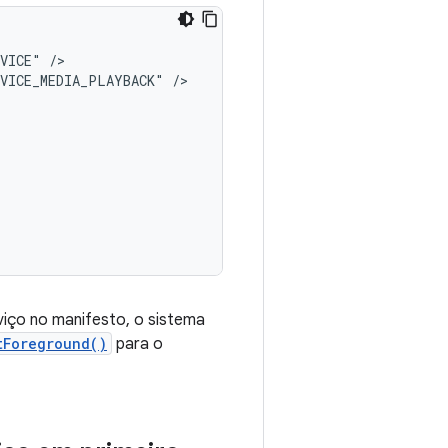
RVICE"
RVICE_MEDIA_PLAYBACK"
viço no manifesto, o sistema
tForeground()
para o