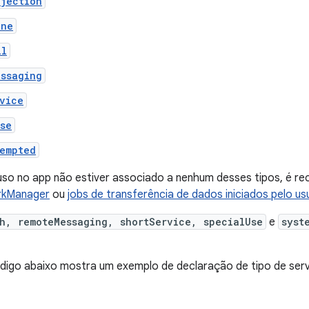
ojection
one
ll
essaging
vice
se
xempted
so no app não estiver associado a nenhum desses tipos, é re
kManager
ou
jobs de transferência de dados iniciados pelo us
h, remoteMessaging, shortService, specialUse
e
syst
digo abaixo mostra um exemplo de declaração de tipo de serv