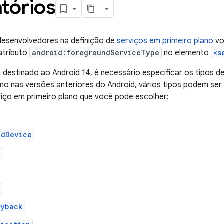
tórios
desenvolvedores na definição de
serviços em primeiro plano
vo
 atributo
android:foregroundServiceType
no elemento
<s
 destinado ao Android 14, é necessário especificar os tipos d
o nas versões anteriores do Android, vários tipos podem ser
viço em primeiro plano que você pode escolher:
edDevice
c
ayback