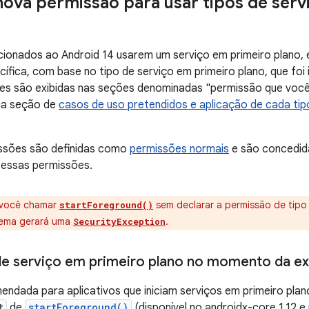
nova permissão para usar tipos de ser
cionados ao Android 14 usarem um serviço em primeiro plano, 
ífica, com base no tipo de serviço em primeiro plano, que foi 
es são exibidas nas seções denominadas "permissão que você 
na seção de
casos de uso pretendidos e aplicação de cada tip
ssões são definidas como
permissões normais
e são concedida
essas permissões.
você chamar
sem declarar a permissão de tipo 
startForeground()
tema gerará uma
.
SecurityException
o de serviço em primeiro plano no momento da e
endada para aplicativos que iniciam serviços em primeiro plan
t
de
startForeground()
(disponível no androidx-core 1.12 