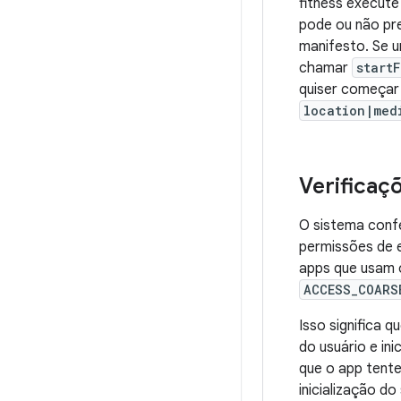
fitness execut
pode ou não pr
manifesto. Se u
chamar
start
quiser começar
location|med
Verificaç
O sistema confe
permissões de 
apps que usam o
ACCESS_COARS
Isso significa 
do usuário e in
que o app tent
inicialização d