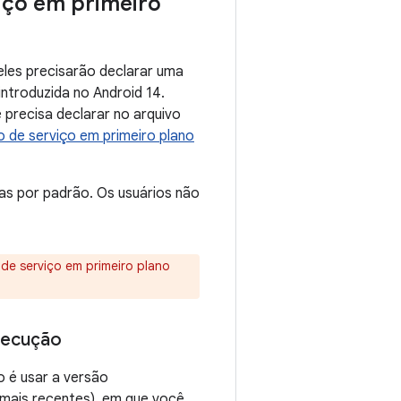
viço em primeiro
eles precisarão declarar uma
introduzida no Android 14.
precisa declarar no arquivo
o de serviço em primeiro plano
s por padrão. Os usuários não
de serviço em primeiro plano
xecução
o é usar a versão
e mais recentes), em que você