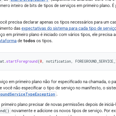
mero inteiro de bits de tipos de serviços em primeiro plano. É 
cê precisa declarar apenas os tipos necessários para um cas
rimento das
expectativas do sistema para cada tipo de serviç
ço em primeiro plano é iniciado com vários tipos, ele precisa 
lataforma
de
todos
os tipos.
at
.
startForeground
(
0
,
notification
,
FOREGROUND_SERVICE
rviço em primeiro plano não for especificado na chamada, o pa
e você não especificar o tipo de serviço no manifesto, o sist
roundServiceTypeException
.
 primeiro plano precisar de novas permissões depois de iniciá
und()
novamente e adicione os novos tipos de serviço. Por e