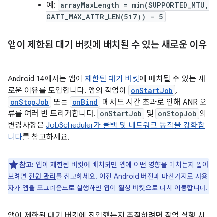
예:
arrayMaxLength = min(SUPPORTED_MTU,
GATT_MAX_ATTR_LEN(517)) - 5
앱이 제한된 대기 버킷에 배치될 수 있는 새로운 이유
Android 14에서는 앱이
제한된 대기 버킷
에 배치될 수 있는 새
로운 이유를 도입합니다. 앱의 작업이
onStartJob
,
onStopJob
또는
onBind
메서드 시간 초과로 인해 ANR 오
류를 여러 번 트리거합니다.
onStartJob
및
onStopJob
의
변경사항은
JobScheduler가 콜백 및 네트워크 동작을 강화합
니다
를 참고하세요.
참고:
앱이 제한됨 버킷에 배치되면 앱에 어떤 영향을 미치는지 알아
보려면
전원 관리
를 참고하세요. 이전 Android 버전과 마찬가지로 사용
자가 앱을 포그라운드로 실행하면 앱이
활성
버킷으로 다시 이동합니다.
앱이 제한된 대기 버킷에 진입했는지 추적하려면 작업 실행 시