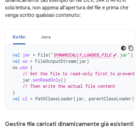
dinamicamente (ad esempio un file DEX, JAR o APK) in
sola lettura, non appena all'apertura del file e prima che
venga scritto qualsiasi contenuto:
Kotlin
Java
val
jar
=
File
(
"
DYNAMICALLY_LOADED_FILE
.jar"
)
val
os
=
FileOutputStream
(
jar
)
os
.
use
{
// Set the file to read-only first to prevent r
jar
.
setReadOnly
()
// Then write the actual file content
}
val
cl
=
PathClassLoader
(
jar
,
parentClassLoader
)
Gestire file caricati dinamicamente già esistenti