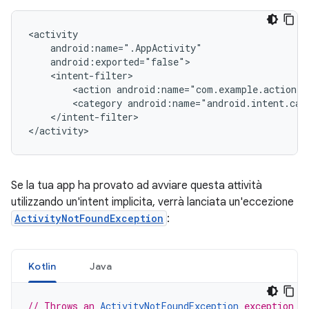
<action
android:name="com.example.action.
A
<category
android:name="android.intent.cat
</intent-filter>

Se la tua app ha provato ad avviare questa attività
utilizzando un'intent implicita, verrà lanciata un'eccezione
ActivityNotFoundException
:
Kotlin
Java
// Throws an 
ActivityNotFoundException
 exception w