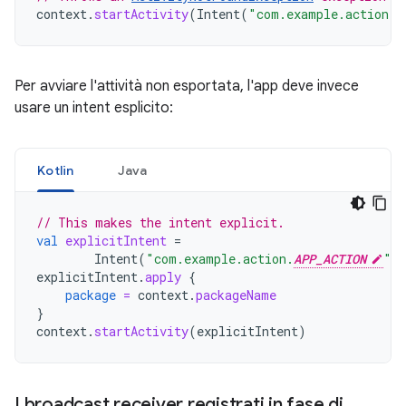
context
.
startActivity
(
Intent
(
"com.example.action.
A
Per avviare l'attività non esportata, l'app deve invece
usare un intent esplicito:
Kotlin
Java
// This makes the intent explicit.
val
explicitIntent
=
Intent
(
"com.example.action.
APP_ACTION
"
)
explicitIntent
.
apply
{
package
=
context
.
packageName
}
context
.
startActivity
(
explicitIntent
)
I broadcast receiver registrati in fase di