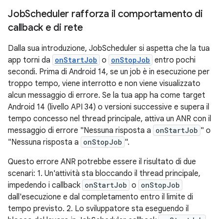
Job
Scheduler rafforza il comportamento di
callback e di rete
Dalla sua introduzione, JobScheduler si aspetta che la tua
app torni da
onStartJob
o
onStopJob
entro pochi
secondi. Prima di Android 14, se un job è in esecuzione per
troppo tempo, viene interrotto e non viene visualizzato
alcun messaggio di errore. Se la tua app ha come target
Android 14 (livello API 34) o versioni successive e supera il
tempo concesso nel thread principale, attiva un ANR con il
messaggio di errore "Nessuna risposta a
onStartJob
" o
"Nessuna risposta a
onStopJob
".
Questo errore ANR potrebbe essere il risultato di due
scenari: 1. Un'attività sta bloccando il thread principale,
impedendo i callback
onStartJob
o
onStopJob
dall'esecuzione e dal completamento entro il limite di
tempo previsto. 2. Lo sviluppatore sta eseguendo il