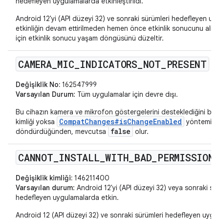
hedefleyen uygulamalarda etkinleştirildi.
Android 12'yi (API düzeyi 32) ve sonraki sürümleri hedefleyen uy
etkinliğin devam ettirilmeden hemen önce etkinlik sonucunu alm
için etkinlik sonucu yaşam döngüsünü düzeltir.
CAMERA
_
MIC
_
INDICATORS
_
NOT
_
PRESENT
Değişiklik No:
162547999
Varsayılan Durum
: Tüm uygulamalar için devre dışı.
Bu cihazın kamera ve mikrofon göstergelerini desteklediğini belirt
CompatChanges#isChangeEnabled
kimliği yoksa
yöntemi
false
döndürdüğünden, mevcutsa
olur.
CANNOT
_
INSTALL
_
WITH
_
BAD
_
PERMISSION
Değişiklik kimliği:
146211400
Varsayılan durum
: Android 12'yi (API düzeyi 32) veya sonraki sü
hedefleyen uygulamalarda etkin.
Android 12 (API düzeyi 32) ve sonraki sürümleri hedefleyen uygul