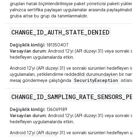
grupları hatalı biçimlendirilmişse paket yöneticisi paketi yüklemez
yalnızca sertifika paylaşan uygulamalar arasında paylaşılmalıdır. B
gruba aitse bu grup da tanımlanmalıdır.
CHANGE
_
ID
_
AUTH
_
STATE
_
DENIED
Değişiklik kimliği:
181350407
Varsayılan durum
: Android 12'yi (API düzeyi 31) veya sonraki sür
hedefleyen uygulamalarda etkin.
Android 12'yi (API düzeyi 31) ve sonraki sürümleri hedefleyen ist
uygulamaları, yetkilendirme reddedildi durumundayken bir nan
SecurityException
mesaj göndermeye çalıştığında
istisnası
CHANGE
_
ID
_
SAMPLING
_
RATE
_
SENSORS
_
PER
Değişiklik kimliği:
136069189
Varsayılan durum
: Android 12'yi (API düzeyi 31) veya sonraki sür
hedefleyen uygulamalarda etkin.
Android 12'yi (API düzeyi 31) ve sonraki sürümleri hedefleyen u