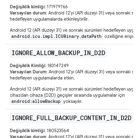
Değişiklik kimliği:
171979766
Varsayılan durum
: Android 12'yi (API düzeyi 31) veya sonraki sür
hedefleyen uygulamalarda etkinleştirilir.
Android 12 (API düzeyi 31) ve sonraki sürümleri hedefleyen uygul
android.icu.impl.ICUBinary.dataPath
özelliğine erişimi 
IGNORE
_
ALLOW
_
BACKUP
_
IN
_
D2D
Değişiklik Kimliği:
183147249
Varsayılan Durum
: Android 12'yi (API düzeyi 31) veya sonraki sü
hedefleyen uygulamalarda etkin.
Android 12 (API düzeyi 31) ve sonraki sürümleri hedefleyen uygu
cihazdan cihaza (D2D) geçişler sırasında uygulamalar için
android:allowBackup
yoksayılır.
IGNORE
_
FULL
_
BACKUP
_
CONTENT
_
IN
_
D2D
Değişiklik kimliği:
180523564
Varsayılan durum
: Android 12'yi (API düzeyi 31) veya sonraki sür