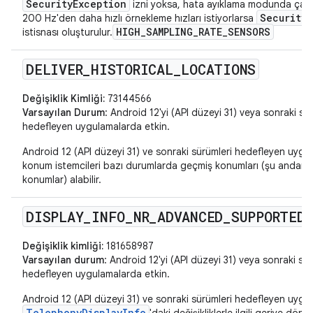
SecurityException
izni yoksa, hata ayıklama modunda çalış
Security
200 Hz'den daha hızlı örnekleme hızları istiyorlarsa
HIGH_SAMPLING_RATE_SENSORS
istisnası oluşturulur.
DELIVER
_
HISTORICAL
_
LOCATIONS
Değişiklik Kimliği:
73144566
Varsayılan Durum
: Android 12'yi (API düzeyi 31) veya sonraki sü
hedefleyen uygulamalarda etkin.
Android 12 (API düzeyi 31) ve sonraki sürümleri hedefleyen uygu
konum istemcileri bazı durumlarda geçmiş konumları (şu andan 
konumlar) alabilir.
DISPLAY
_
INFO
_
NR
_
ADVANCED
_
SUPPORTED
Değişiklik kimliği:
181658987
Varsayılan durum
: Android 12'yi (API düzeyi 31) veya sonraki sür
hedefleyen uygulamalarda etkin.
Android 12 (API düzeyi 31) ve sonraki sürümleri hedefleyen uygul
TelephonyDisplayInfo
'daki değişikliklerle ilgili geriye dön