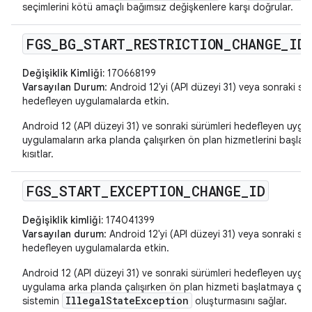
seçimlerini kötü amaçlı bağımsız değişkenlere karşı doğrular.
FGS
_
BG
_
START
_
RESTRICTION
_
CHANGE
_
ID
Değişiklik Kimliği:
170668199
Varsayılan Durum
: Android 12'yi (API düzeyi 31) veya sonraki sü
hedefleyen uygulamalarda etkin.
Android 12 (API düzeyi 31) ve sonraki sürümleri hedefleyen uygul
uygulamaların arka planda çalışırken ön plan hizmetlerini başlat
kısıtlar.
FGS
_
START
_
EXCEPTION
_
CHANGE
_
ID
Değişiklik kimliği:
174041399
Varsayılan durum
: Android 12'yi (API düzeyi 31) veya sonraki sür
hedefleyen uygulamalarda etkin.
Android 12 (API düzeyi 31) ve sonraki sürümleri hedefleyen uygul
uygulama arka planda çalışırken ön plan hizmeti başlatmaya çalı
IllegalStateException
sistemin
oluşturmasını sağlar.