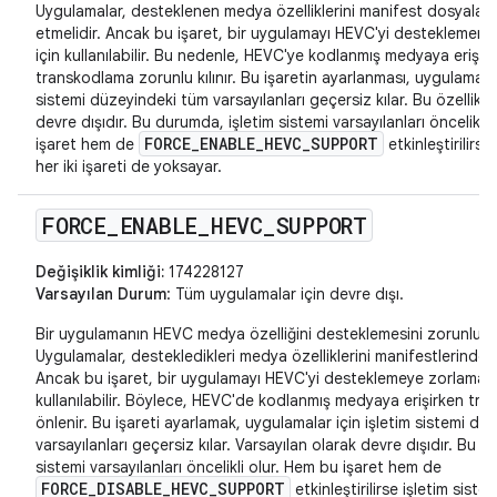
Uygulamalar, desteklenen medya özelliklerini manifest dosyalar
etmelidir. Ancak bu işaret, bir uygulamayı HEVC'yi desteklemem
için kullanılabilir. Bu nedenle, HEVC'ye kodlanmış medyaya erişir
transkodlama zorunlu kılınır. Bu işaretin ayarlanması, uygulamalar
sistemi düzeyindeki tüm varsayılanları geçersiz kılar. Bu özellik v
devre dışıdır. Bu durumda, işletim sistemi varsayılanları öncelikli
FORCE_ENABLE_HEVC_SUPPORT
işaret hem de
etkinleştirilirse
her iki işareti de yoksayar.
FORCE
_
ENABLE
_
HEVC
_
SUPPORT
Değişiklik kimliği:
174228127
Varsayılan Durum
: Tüm uygulamalar için devre dışı.
Bir uygulamanın HEVC medya özelliğini desteklemesini zorunlu kıl
Uygulamalar, destekledikleri medya özelliklerini manifestlerinde be
Ancak bu işaret, bir uygulamayı HEVC'yi desteklemeye zorlamak 
kullanılabilir. Böylece, HEVC'de kodlanmış medyaya erişirken tr
önlenir. Bu işareti ayarlamak, uygulamalar için işletim sistemi d
varsayılanları geçersiz kılar. Varsayılan olarak devre dışıdır. Bu n
sistemi varsayılanları öncelikli olur. Hem bu işaret hem de
FORCE_DISABLE_HEVC_SUPPORT
etkinleştirilirse işletim sistem