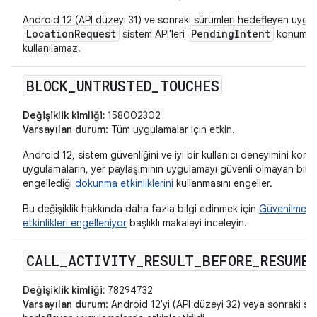
Android 12 (API düzeyi 31) ve sonraki sürümleri hedefleyen uygu
LocationRequest
PendingIntent
sistem API'leri
konum ist
kullanılamaz.
BLOCK
_
UNTRUSTED
_
TOUCHES
Değişiklik kimliği:
158002302
Varsayılan durum
: Tüm uygulamalar için etkin.
Android 12, sistem güvenliğini ve iyi bir kullanıcı deneyimini koru
uygulamaların, yer paylaşımının uygulamayı güvenli olmayan bir ş
engellediği
dokunma etkinliklerini
kullanmasını engeller.
Bu değişiklik hakkında daha fazla bilgi edinmek için
Güvenilmey
etkinlikleri engelleniyor
başlıklı makaleyi inceleyin.
CALL
_
ACTIVITY
_
RESULT
_
BEFORE
_
RESUME
Değişiklik kimliği:
78294732
Varsayılan durum
: Android 12'yi (API düzeyi 32) veya sonraki sü