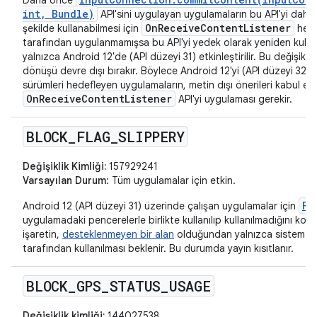
int, Bundle)
API'sini uygulayan uygulamaların bu API'yi daha
OnReceiveContentListener
şekilde kullanabilmesi için
henü
tarafından uygulanmamışsa bu API'yi yedek olarak yeniden kullan
yalnızca Android 12'de (API düzeyi 31) etkinleştirilir. Bu değişiklik 
dönüşü devre dışı bırakır. Böylece Android 12'yi (API düzeyi 32) 
sürümleri hedefleyen uygulamaların, metin dışı önerileri kabul et
OnReceiveContentListener
API'yi uygulaması gerekir.
BLOCK
_
FLAG
_
SLIPPERY
Değişiklik Kimliği:
157929241
Varsayılan Durum
: Tüm uygulamalar için etkin.
FL
Android 12 (API düzeyi 31) üzerinde çalışan uygulamalar için
uygulamadaki pencerelerle birlikte kullanılıp kullanılmadığını kont
işaretin,
desteklenmeyen bir alan
olduğundan yalnızca sistem bil
tarafından kullanılması beklenir. Bu durumda yayın kısıtlanır.
BLOCK
_
GPS
_
STATUS
_
USAGE
Değişiklik kimliği:
144027538