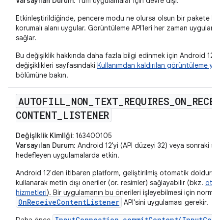
Varsayılan Durum
: Tüm uygulamalar için devre dışı.
Etkinleştirildiğinde, pencere modu ne olursa olsun bir pakete Di
korumalı alanı uygular. Görüntüleme API'leri her zaman uygulama s
sağlar.
Bu değişiklik hakkında daha fazla bilgi edinmek için Android 12 
değişiklikleri sayfasındaki
Kullanımdan kaldırılan görüntüleme yö
bölümüne bakın.
AUTOFILL
_
NON
_
TEXT
_
REQUIRES
_
ON
_
RECE
CONTENT
_
LISTENER
Değişiklik Kimliği:
163400105
Varsayılan Durum
: Android 12'yi (API düzeyi 32) veya sonraki sü
hedefleyen uygulamalarda etkin.
Android 12'den itibaren platform, geliştirilmiş otomatik doldurm
kullanarak metin dışı öneriler (ör. resimler) sağlayabilir (bkz.
otom
hizmetleri
). Bir uygulamanın bu önerileri işleyebilmesi için norma
OnReceiveContentListener
API'sini uygulaması gerekir.
InputConnection.commitContent(InputCont
Daha önce