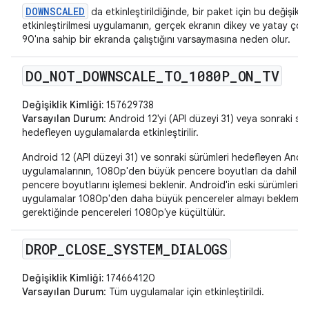
DOWNSCALED
da etkinleştirildiğinde, bir paket için bu değişikliğ
etkinleştirilmesi uygulamanın, gerçek ekranın dikey ve yatay ç
90'ına sahip bir ekranda çalıştığını varsaymasına neden olur.
DO
_
NOT
_
DOWNSCALE
_
TO
_
1080P
_
ON
_
TV
Değişiklik Kimliği:
157629738
Varsayılan Durum
: Android 12'yi (API düzeyi 31) veya sonraki sü
hedefleyen uygulamalarda etkinleştirilir.
Android 12 (API düzeyi 31) ve sonraki sürümleri hedefleyen Andr
uygulamalarının, 1080p'den büyük pencere boyutları da dahil o
pencere boyutlarını işlemesi beklenir. Android'in eski sürümlerin
uygulamalar 1080p'den daha büyük pencereler almayı beklemez
gerektiğinde pencereleri 1080p'ye küçültülür.
DROP
_
CLOSE
_
SYSTEM
_
DIALOGS
Değişiklik Kimliği:
174664120
Varsayılan Durum
: Tüm uygulamalar için etkinleştirildi.