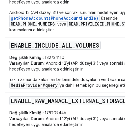
hedefleyen uygulamalarda etkin.
Android 12 (API düzeyi 31) ve sonraki sürümleri hedefleyen uygul
getPhoneAccount(PhoneAccountHandle)
üzerinde
READ_PHONE_NUMBERS
READ_PRIVILEGED_PHONE_STA
veya
korumalarını etkinleştirir.
ENABLE
_
INCLUDE
_
ALL
_
VOLUMES
Değişiklik Kimliği:
182734110
Varsayılan Durum
: Android 12'yi (API düzeyi 31) veya sonraki sü
hedefleyen uygulamalarda etkinleştirilir.
Yakın zamanda kaldırılan bir birimdeki dosyaların veritabanı satırl
MediaProvider#query
'ya dahil etmek için bu seçeneği etkinl
ENABLE
_
RAW
_
MANAGE
_
EXTERNAL
_
STORAGE
_
Değişiklik Kimliği:
178209446
Varsayılan Durum
: Android 12'yi (API düzeyi 31) veya sonraki sü
hedefleyen uygulamalarda etkinleştirilir.