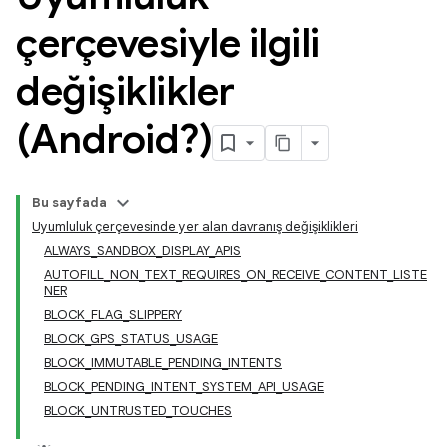
çerçevesiyle ilgili
değişiklikler
(Android?)
Bu sayfada
Uyumluluk çerçevesinde yer alan davranış değişiklikleri
ALWAYS_SANDBOX_DISPLAY_APIS
AUTOFILL_NON_TEXT_REQUIRES_ON_RECEIVE_CONTENT_LISTE
NER
BLOCK_FLAG_SLIPPERY
BLOCK_GPS_STATUS_USAGE
BLOCK_IMMUTABLE_PENDING_INTENTS
BLOCK_PENDING_INTENT_SYSTEM_API_USAGE
BLOCK_UNTRUSTED_TOUCHES