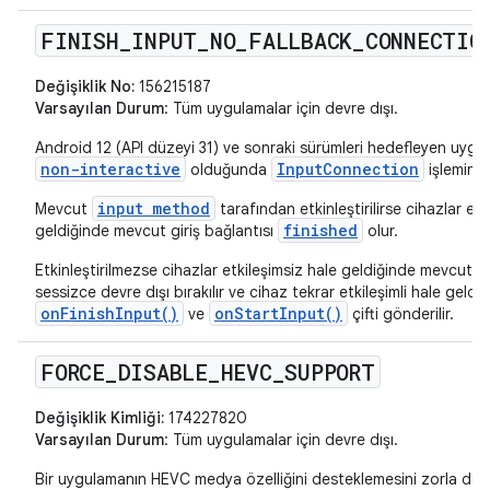
FINISH
_
INPUT
_
NO
_
FALLBACK
_
CONNECTIO
Değişiklik No:
156215187
Varsayılan Durum
: Tüm uygulamalar için devre dışı.
Android 12 (API düzeyi 31) ve sonraki sürümleri hedefleyen uygu
non-interactive
InputConnection
olduğunda
işlemini 
input method
Mevcut
tarafından etkinleştirilirse cihazlar etk
finished
geldiğinde mevcut giriş bağlantısı
olur.
Etkinleştirilmezse cihazlar etkileşimsiz hale geldiğinde mevcut gi
sessizce devre dışı bırakılır ve cihaz tekrar etkileşimli hale geldiğ
onFinishInput()
onStartInput()
ve
çifti gönderilir.
FORCE
_
DISABLE
_
HEVC
_
SUPPORT
Değişiklik Kimliği:
174227820
Varsayılan Durum
: Tüm uygulamalar için devre dışı.
Bir uygulamanın HEVC medya özelliğini desteklemesini zorla devr