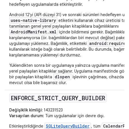
hedefleyen uygulamalarda etkinleştirilir.
Android 12'yi (API düzeyi 31) ve sonraki sürümleri hedefleyen uyg
uses-native-library
etiketini kullanarak cihaz üreticisi tar
tanımlanan genel yerel paylaşılan kitaplıklara bağımlılıklarını
AndroidManifest.xml
içinde bildirmesi gerekir. Bağımlılıklar
karşılanamıyorsa (ör. bağımlılıklardan biri mevcut değilse) paket 
android:required
uygulamayı yüklemez. Bağımlılık, etiketteki
kullanılarak isteğe bağlı olarak belirtilebilir. Bu durumda, bağımlılı
karşılanamaması yüklemeyi durdurmaz.
Yüklendikten sonra bir uygulamaya yalnızca uygulama manifestin
yerel paylaşılan kitaplıklar sağlanır. Uygulama manifestinde gör
dlopen
bir paylaşılan kitaplıkta
işlevinin çağrılması, cihazda 
mevcut olsa bile başarısız olur.
ENFORCE
_
STRICT
_
QUERY
_
BUILDER
Değişiklik kimliği:
143231523
Varsayılan durum
: Tüm uygulamalar için devre dışı.
SQLiteQueryBuilder
CalendarPr
Etkinleştirildiğinde
, tüm