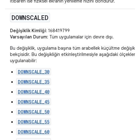
itibaren ise fiziksel ekranın yenileme hızını döndürür.
DOWNSCALED
Değişiklik Kimliği:
168419799
Varsayılan Durum
: Tüm uygulamalar için devre dışı.
Bu değişiklik, uygulama başına tüm arabellek küçültme değişiklikl
bekçisidir. Bu değişikliğin etkinleştirilmesiyle aşağıdaki ölçeklend
uygulanabilir:
DOWNSCALE_30
DOWNSCALE_35
DOWNSCALE_40
DOWNSCALE_45
DOWNSCALE_50
DOWNSCALE_55
DOWNSCALE_60