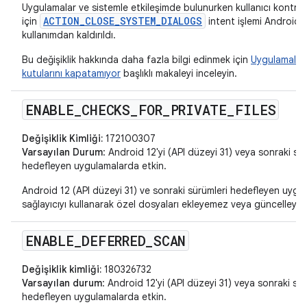
Uygulamalar ve sistemle etkileşimde bulunurken kullanıcı kontrol
ACTION_CLOSE_SYSTEM_DIALOGS
için
intent işlemi Android 1
kullanımdan kaldırıldı.
Bu değişiklik hakkında daha fazla bilgi edinmek için
Uygulamalar 
kutularını kapatamıyor
başlıklı makaleyi inceleyin.
ENABLE
_
CHECKS
_
FOR
_
PRIVATE
_
FILES
Değişiklik Kimliği:
172100307
Varsayılan Durum
: Android 12'yi (API düzeyi 31) veya sonraki sü
hedefleyen uygulamalarda etkin.
Android 12 (API düzeyi 31) ve sonraki sürümleri hedefleyen uygu
sağlayıcıyı kullanarak özel dosyaları ekleyemez veya güncelleye
ENABLE
_
DEFERRED
_
SCAN
Değişiklik kimliği:
180326732
Varsayılan durum
: Android 12'yi (API düzeyi 31) veya sonraki sür
hedefleyen uygulamalarda etkin.