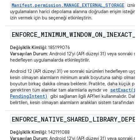
Manifest.permission.MANAGE_EXTERNAL_STORAGE
iznine
uygulamaların harici depolama alanına doğrudan erişim isteğin
izin vermek için bu seçeneği etkinleştirin.
ENFORCE
_
MINIMUM
_
WINDOW
_
ON
_
INEXACT
_
A
Değişiklik Kimliği:
185199076
Varsayılan Durum
: Android 12'yi (API düzeyi 31) veya sonraki sü
hedefleyen uygulamalarda etkinleştirilir.
Android 12 (API düzeyi 31) ve sonraki sürümleri hedefleyen uygu
kesin olmayan alarmların minimum aralık boyutuna sahip olması g
boyutun birkaç dakika olması beklenir. Pratikte, daha küçük pen
setExact(in
gerektiren tüm alarmlar tam alarmlarla aynıdır ve
PendingIntent)
gibi sağlanan ilgili API'leri kullanmalıdır. Daha 
belirtilen, kesin olmayan alarmların aralıkları sistem tarafından uza
ENFORCE
_
NATIVE
_
SHARED
_
LIBRARY
_
DEPEN
Değişiklik Kimliği:
142191088
Varsayılan Durum
: Android 12'yi (API düzeyi 31) veya sonraki sü