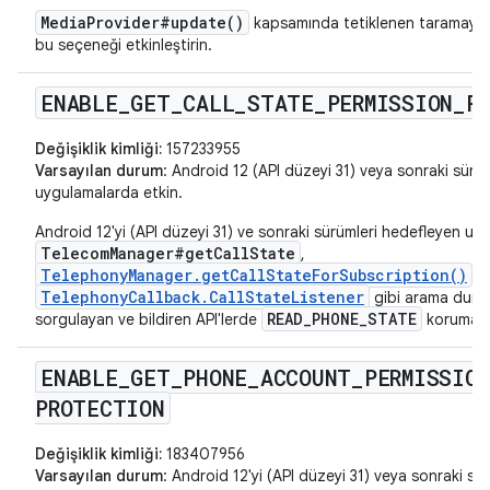
MediaProvider#update()
kapsamında tetiklenen taramayı e
bu seçeneği etkinleştirin.
ENABLE
_
GET
_
CALL
_
STATE
_
PERMISSION
_
P
Değişiklik kimliği:
157233955
Varsayılan durum
: Android 12 (API düzeyi 31) veya sonraki sürü
uygulamalarda etkin.
Android 12'yi (API düzeyi 31) ve sonraki sürümleri hedefleyen uy
TelecomManager#getCallState
,
TelephonyManager.getCallStateForSubscription()
v
TelephonyCallback.CallStateListener
gibi arama dur
READ_PHONE_STATE
sorgulayan ve bildiren API'lerde
korumasını
ENABLE
_
GET
_
PHONE
_
ACCOUNT
_
PERMISSIO
PROTECTION
Değişiklik kimliği:
183407956
Varsayılan durum
: Android 12'yi (API düzeyi 31) veya sonraki sür