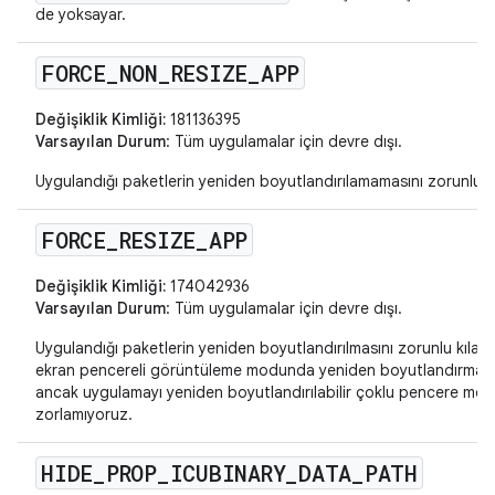
de yoksayar.
FORCE
_
NON
_
RESIZE
_
APP
Değişiklik Kimliği:
181136395
Varsayılan Durum
: Tüm uygulamalar için devre dışı.
Uygulandığı paketlerin yeniden boyutlandırılamamasını zorunlu kı
FORCE
_
RESIZE
_
APP
Değişiklik Kimliği:
174042936
Varsayılan Durum
: Tüm uygulamalar için devre dışı.
Uygulandığı paketlerin yeniden boyutlandırılmasını zorunlu kılar.
ekran pencereli görüntüleme modunda yeniden boyutlandırmaya 
ancak uygulamayı yeniden boyutlandırılabilir çoklu pencere mo
zorlamıyoruz.
HIDE
_
PROP
_
ICUBINARY
_
DATA
_
PATH