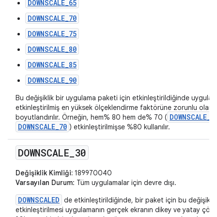
DOWNSCALE_65
DOWNSCALE_70
DOWNSCALE_75
DOWNSCALE_80
DOWNSCALE_85
DOWNSCALE_90
Bu değişiklik bir uygulama paketi için etkinleştirildiğinde uygula
etkinleştirilmiş en yüksek ölçeklendirme faktörüne zorunlu olara
DOWNSCALE_8
boyutlandırılır. Örneğin, hem% 80 hem de% 70 (
DOWNSCALE_70
) etkinleştirilmişse %80 kullanılır.
DOWNSCALE
_
30
Değişiklik Kimliği:
189970040
Varsayılan Durum
: Tüm uygulamalar için devre dışı.
DOWNSCALED
de etkinleştirildiğinde, bir paket için bu değişikliğ
etkinleştirilmesi uygulamanın gerçek ekranın dikey ve yatay çö