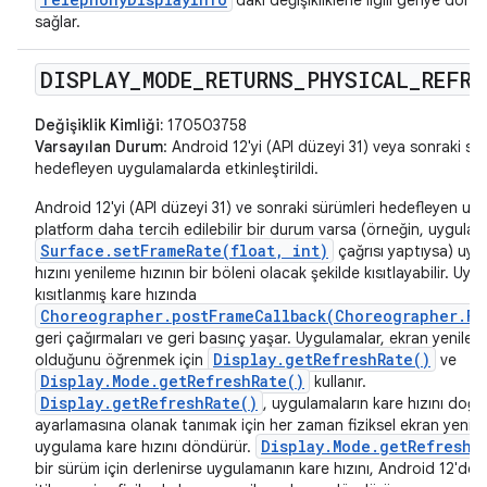
sağlar.
DISPLAY
_
MODE
_
RETURNS
_
PHYSICAL
_
REFRE
Değişiklik Kimliği:
170503758
Varsayılan Durum
: Android 12'yi (API düzeyi 31) veya sonraki sü
hedefleyen uygulamalarda etkinleştirildi.
Android 12'yi (API düzeyi 31) ve sonraki sürümleri hedefleyen uy
platform daha tercih edilebilir bir durum varsa (örneğin, uygula
Surface.setFrameRate(float, int)
çağrısı yaptıysa) uyg
hızını yenileme hızının bir böleni olacak şekilde kısıtlayabilir. Uyg
kısıtlanmış kare hızında
Choreographer.postFrameCallback(Choreographer.Fr
geri çağırmaları ve geri basınç yaşar. Uygulamalar, ekran yenilem
Display.getRefreshRate()
olduğunu öğrenmek için
ve
Display.Mode.getRefreshRate()
kullanır.
Display.getRefreshRate()
, uygulamaların kare hızını doğr
ayarlamasına olanak tanımak için her zaman fiziksel ekran yenile
Display.Mode.getRefreshR
uygulama kare hızını döndürür.
bir sürüm için derlenirse uygulamanın kare hızını, Android 12'den