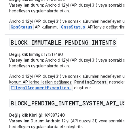
Varsayılan durum
: Android 12'yi (API düzeyi 31) veya sonraki sür
hedefleyen uygulamalarda etkin.
Android 12'yi (API düzeyi 31) ve sonraki sürümleri hedefleyen u
GpsStatus
GnssStatus
API kullanımı,
API'leriyle değiştirilmeli
BLOCK
_
IMMUTABLE
_
PENDING
_
INTENTS
Değişiklik kimliği:
171317480
Varsayılan durum
: Android 12'yi (API düzeyi 31) veya sonraki sür
hedefleyen uygulamalarda etkin.
Android 12'yi (API düzeyi 31) ve sonraki sürümleri hedefleyen uy
PendingIntent
konum API'lerine iletilen değişmez
nesneleri
IllegalArgumentException.
oluşturur.
BLOCK
_
PENDING
_
INTENT
_
SYSTEM
_
API
_
US
Değişiklik Kimliği:
169887240
Varsayılan Durum
: Android 12'yi (API düzeyi 31) veya sonraki sü
hedefleyen uygulamalarda etkinleştirilir.