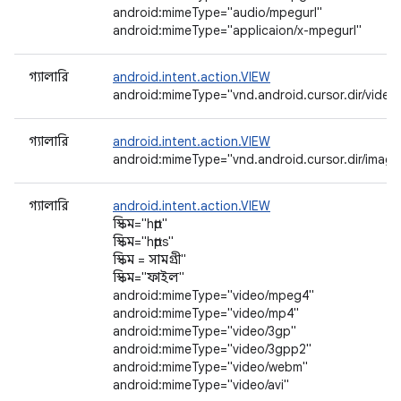
android:mimeType="audio/mpegurl"
android:mimeType="applicaion/x-mpegurl"
গ্যালারি
android.intent.action.VIEW
android:mimeType="vnd.android.cursor.dir/video
গ্যালারি
android.intent.action.VIEW
android:mimeType="vnd.android.cursor.dir/image
গ্যালারি
android.intent.action.VIEW
স্কিম="http"
স্কিম="https"
স্কিম = সামগ্রী"
স্কিম="ফাইল"
android:mimeType="video/mpeg4"
android:mimeType="video/mp4"
android:mimeType="video/3gp"
android:mimeType="video/3gpp2"
android:mimeType="video/webm"
android:mimeType="video/avi"