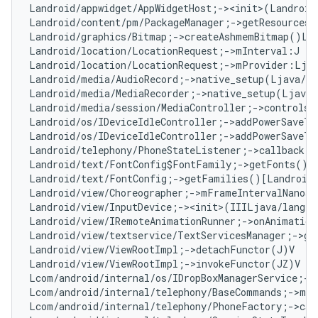
Landroid/appwidget/AppWidgetHost;-><init>(Landroid
Landroid/content/pm/PackageManager;->getResourcesF
Landroid/graphics/Bitmap;->createAshmemBitmap()La
Landroid/location/LocationRequest;->mInterval:J   
Landroid/location/LocationRequest;->mProvider:Ljav
Landroid/media/AudioRecord;->native_setup(Ljava/l
Landroid/media/MediaRecorder;->native_setup(Ljava
Landroid/media/session/MediaController;->controlsS
Landroid/os/IDeviceIdleController;->addPowerSaveTe
Landroid/os/IDeviceIdleController;->addPowerSaveTe
Landroid/telephony/PhoneStateListener;->callback:L
Landroid/text/FontConfig$FontFamily;->getFonts()[L
Landroid/text/FontConfig;->getFamilies()[Landroid/
Landroid/view/Choreographer;->mFrameIntervalNanos:
Landroid/view/InputDevice;-><init>(IIILjava/lang/S
Landroid/view/IRemoteAnimationRunner;->onAnimation
Landroid/view/textservice/TextServicesManager;->ge
Landroid/view/ViewRootImpl;->detachFunctor(J)V   
#
Landroid/view/ViewRootImpl;->invokeFunctor(JZ)V   
Lcom/android/internal/os/IDropBoxManagerService;->
Lcom/android/internal/telephony/BaseCommands;->mAl
Lcom/android/internal/telephony/PhoneFactory;->cal