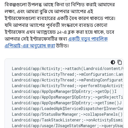
বিকল্পগুলো উপলব্ধ আছে কিনা তা নিশ্চিত করাই আমাদের
লক্ষ্য, এবং আমরা বুঝি যে আপনার অ্যাপের এই
ইন্টারফেসগুলো ব্যবহারের একটি বৈধ কারণ থাকতে পারে।
যদি আপনার অ্যাপের পূর্ববর্তী সংস্করণে ব্যবহৃত কোনো
ইন্টারফেস এখন অ্যান্ড্রয়েড ১২-এ ব্লক করা হয়ে থাকে, তবে
আপনার সেই ইন্টারফেসটির জন্য
একটি নতুন পাবলিক
এপিআই-এর অনুরোধ করা
উচিত।
Landroid/app/Activity;->attach(Landroid/content/Co
Landroid/app/ActivityThread;->mConfiguration:Landr
Landroid/app/ActivityThread;->mPendingConfiguratio
Landroid/app/ActivityThread;->performStopActivity(
Landroid/app/AppOpsManager$OpEntry;->getOp()I   
#
Landroid/app/AppOpsManager$OpEntry;->getRejectTim
Landroid/app/AppOpsManager$OpEntry;->getTime()J  
Landroid/app/LoadedApk$ServiceDispatcher$InnerConn
Landroid/app/StatusBarManager;->collapsePanels()V

Landroid/app/TaskStackListener;->onActivityDismiss
Landroid/app/usage/IUsageStatsManager;->queryUsage