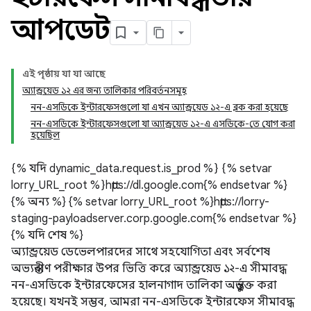
আপডেট
এই পৃষ্ঠায় যা যা আছে
অ্যান্ড্রয়েড ১২ এর জন্য তালিকার পরিবর্তনসমূহ
নন-এসডিকে ইন্টারফেসগুলো যা এখন অ্যান্ড্রয়েড ১২-এ ব্লক করা হয়েছে
নন-এসডিকে ইন্টারফেসগুলো যা অ্যান্ড্রয়েড ১২-এ এসডিকে-তে যোগ করা
হয়েছিল
{% যদি dynamic_data.request.is_prod %} {% setvar
lorry_URL_root %}https://dl.google.com{% endsetvar %}
{% অন্য %} {% setvar lorry_URL_root %}https://lorry-
staging-payloadserver.corp.google.com{% endsetvar %}
{% যদি শেষ %}
অ্যান্ড্রয়েড ডেভেলপারদের সাথে সহযোগিতা এবং সর্বশেষ
অভ্যন্তরীণ পরীক্ষার উপর ভিত্তি করে অ্যান্ড্রয়েড ১২-এ সীমাবদ্ধ
নন-এসডিকে ইন্টারফেসের হালনাগাদ তালিকা অন্তর্ভুক্ত করা
হয়েছে। যখনই সম্ভব, আমরা নন-এসডিকে ইন্টারফেস সীমাবদ্ধ