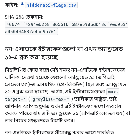
ফাইল:
hiddenapi-flags.csv
SHA-256 চেকসাম:
40674ff4291eb268f86561bf687e69dbd013df9ec9531
a460404532a4ac9a761
নন-এসডিকে ইন্টারফেসগুলো যা এখন অ্যান্ড্রয়েড
১২-এ ব্লক করা হয়েছে
নিম্নলিখিত কোড বক্সে সেই সমস্ত নন-এসডিকে ইন্টারফেসের
তালিকা দেওয়া হয়েছে যেগুলো অ্যান্ড্রয়েড ১১ (এপিআই
লেভেল ৩০)-এ অসমর্থিত (গ্রে-লিস্টেড) ছিল এবং অ্যান্ড্রয়েড
১২-এ ব্লক করা হয়েছে। অর্থাৎ, এই ইন্টারফেসগুলো
max-
target-r
(
greylist-max-r
) তালিকার অন্তর্ভুক্ত, তাই
আপনার অ্যাপ শুধুমাত্র তখনই এই ইন্টারফেসগুলো ব্যবহার
করতে পারবে যদি এটি অ্যান্ড্রয়েড ১১ (এপিআই লেভেল ৩০) বা
তার নিচের সংস্করণকে টার্গেট করে।
নন-এসডিকে ইন্টারফেস সীমাবদ্ধ করার আগে পাবলিক