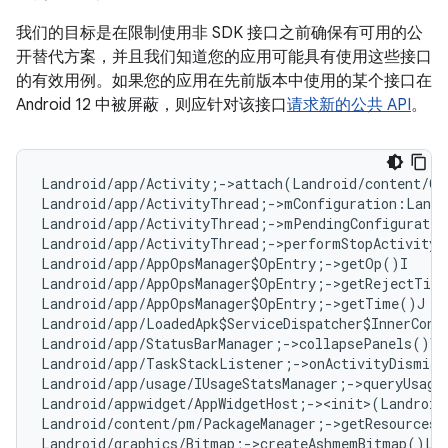
我们的目标是在限制使用非 SDK 接口之前确保有可用的公
开替代方案，并且我们知道您的应用可能具有使用这些接口
的有效用例。如果您的应用在先前版本中使用的某个接口在
Android 12 中被屏蔽，则应针对该接口
请求新的公共 API
。
Landroid/app/Activity;->attach(Landroid/content/Co
Landroid/app/ActivityThread;->mConfiguration:Landr
Landroid/app/ActivityThread;->mPendingConfiguratio
Landroid/app/ActivityThread;->performStopActivity(
Landroid/app/AppOpsManager$OpEntry;->getOp()I   
#
Landroid/app/AppOpsManager$OpEntry;->getRejectTim
Landroid/app/AppOpsManager$OpEntry;->getTime()J  
Landroid/app/LoadedApk$ServiceDispatcher$InnerConn
Landroid/app/StatusBarManager;->collapsePanels()V

Landroid/app/TaskStackListener;->onActivityDismiss
Landroid/app/usage/IUsageStatsManager;->queryUsage
Landroid/appwidget/AppWidgetHost;-><init>(Landroid
Landroid/content/pm/PackageManager;->getResourcesF
Landroid/graphics/Bitmap;->createAshmemBitmap()La