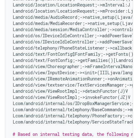
Landroid/location/LocationRequest;->mInterval:J   
Landroid/location/LocationRequest;->mProvider:Ljav
Landroid/media/AudioRecord;->native_setup(Ljava/l
Landroid/media/MediaRecorder;->native_setup(Ljava
Landroid/media/session/MediaController;->controlsS
Landroid/os/IDeviceIdleController;->addPowerSaveTe
Landroid/os/IDeviceIdleController;->addPowerSaveTe
Landroid/telephony/PhoneStateListener;->callback:L
Landroid/text/FontConfig$FontFamily;->getFonts()[L
Landroid/text/FontConfig;->getFamilies()[Landroid/
Landroid/view/Choreographer;->mFrameIntervalNanos:
Landroid/view/InputDevice;-><init>(IIILjava/lang/S
Landroid/view/IRemoteAnimationRunner;->onAnimation
Landroid/view/textservice/TextServicesManager;->ge
Landroid/view/ViewRootImpl;->detachFunctor(J)V   
#
Landroid/view/ViewRootImpl;->invokeFunctor(JZ)V   
Lcom/android/internal/os/IDropBoxManagerService;->
Lcom/android/internal/telephony/BaseCommands;->mAl
Lcom/android/internal/telephony/PhoneFactory;->cal
Lcom/android/internal/telephony/ServiceStateTracke
# Based on internal testing data, the following non