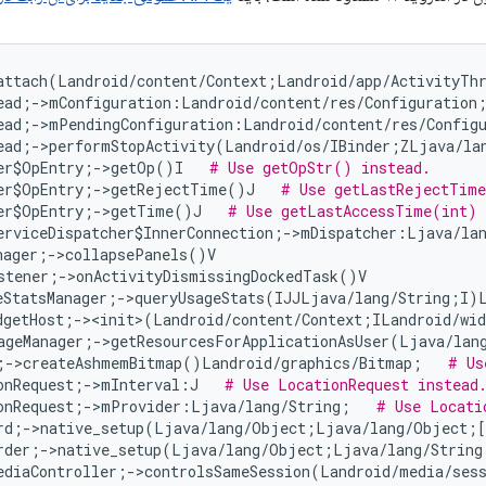
attach(Landroid/content/Context;Landroid/app/ActivityThr
ead;->mConfiguration:Landroid/content/res/Configuration
ead;->mPendingConfiguration:Landroid/content/res/Config
ead;->performStopActivity(Landroid/os/IBinder;ZLjava/lan
er$OpEntry;->getOp()I   
# Use getOpStr() instead.
er$OpEntry;->getRejectTime()J   
# Use getLastRejectTime
er$OpEntry;->getTime()J   
# Use getLastAccessTime(int) 
erviceDispatcher$InnerConnection;->mDispatcher:Ljava/lan
nager;->collapsePanels()V

stener;->onActivityDismissingDockedTask()V

eStatsManager;->queryUsageStats(IJJLjava/lang/String;I)L
dgetHost;-><init>(Landroid/content/Context;ILandroid/wid
ageManager;->getResourcesForApplicationAsUser(Ljava/lan
;->createAshmemBitmap()Landroid/graphics/Bitmap;   
# Us
onRequest;->mInterval:J   
# Use LocationRequest instead
onRequest;->mProvider:Ljava/lang/String;   
# Use Locati
rd;->native_setup(Ljava/lang/Object;Ljava/lang/Object;[
rder;->native_setup(Ljava/lang/Object;Ljava/lang/String
ediaController;->controlsSameSession(Landroid/media/ses