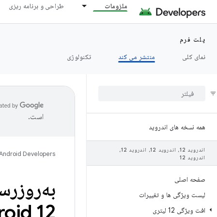
ملزومات
طراحی و برنامه ریزی
پلت فرم
نمای کلی
منتشر می کند
تکنولوژی
است.
همه نسخه های اندروید
اندروید 12، اندروید 12، اندروید 12،
Android Developers
اندروید 12
صفحه اصلی
لیست ویژگی ها و تغییرات
oid 12
افت ویژگی 12 لیتری