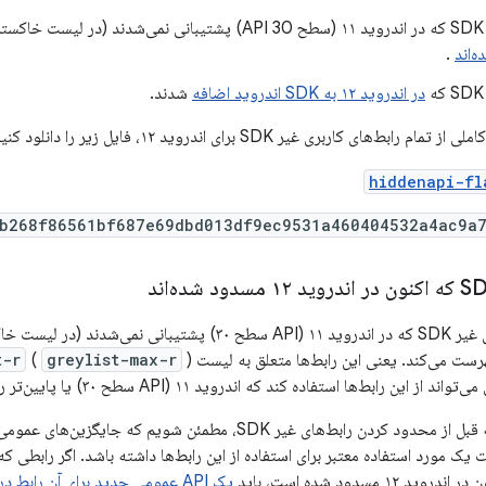
 و
.
در اندروید ۱۲ به SDK اندروید اضافه
شدند.
های کاربری غیر SDK برای اندروید ۱۲، فایل زیر را دانلود کنید:
hiddenapi-fl
b268f86561bf687e69dbd013df9ec9531a460404532a4ac9a
رست می‌کند. یعنی این رابط‌ها متعلق به لیست
greylist-max-r
(
t-r
 رابط‌ها استفاده کند که اندروید ۱۱ (API سطح ۳۰) یا پایین‌تر را هدف قرار دهد.
هدف ما این است که قبل از محدود کردن رابط‌های غیر SDK، مطمئن
یک مورد استفاده معتبر برای استفاده از این رابط‌ها داشته باشد. اگر رابطی که
۱۲ مسدود شده است، باید
یک API عمومی جدید برای آن رابط درخواست کنید