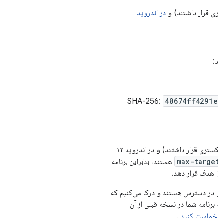
در اندروید
40674ff4291e
کد زیر تمام رابط‌های غیر SDK که در اندروید ۱۱ (API سطح ۳۰) پشتیبانی نمی‌شدند (در لیست خاکستری قرار داشتند) و در اندروید ۱۲
max-targe
) هستند، بنابراین برنامه
 شویم که جایگزین‌های عمومی در دسترس هستند و درک می‌کنیم که
 برنامه شما در نسخه قبلی از آن
.