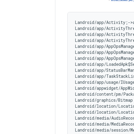
Landroid/app/Activity;->
Landroid/app/ActivityThr
Landroid/app/ActivityThr
Landroid/app/ActivityThr
Landroid/app/AppOpsManag
Landroid/app/AppOpsManag
Landroid/app/AppOpsManag
Landroid/app/LoadedApk$S
Landroid/app/StatusBarMa
Landroid/app/TaskStackLi
Landroid/app/usage/IUsag
Landroid/appwidget/AppWi
Landroid/content/pm/Pack
Landroid/graphics/Bitmap
Landroid/location/Locati
Landroid/location/Locati
Landroid/media/AudioReco
Landroid/media/MediaReco
Landroid/media/session/M