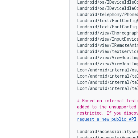
Landroid/os/IDeviceIdleC
Landroid/os/IDeviceIdleC
Landroid/telephony/Phone
Landroid/text/FontConfig
Landroid/text/FontConfig
Landroid/view/Choreograp
Landroid/view/InputDevic
Landroid/view/IRemoteAni
Landroid/view/textservic
Landroid/view/ViewRootIm
Landroid/view/ViewRootIm
Lcom/android/internal/os
Lcom/android/internal/te
Lcom/android/internal/te
Lcom/android/internal/te
# Based on internal testi
added to the unsupported
request a new public API