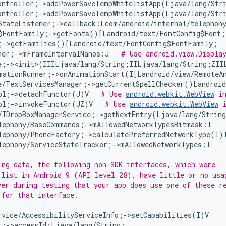
ontroller;->addPowerSaveTempWhitelistApp(Ljava/lang/Str
ontroller;->addPowerSaveTempWhitelistApp(Ljava/lang/Str
StateListener;->callback:Lcom/android/internal/telephon
$FontFamily;->getFonts()[Landroid/text/FontConfig$Font;

;->getFamilies()[Landroid/text/FontConfig$FontFamily;

her;->mFrameIntervalNanos:J   
# Use android.view.Displa
e;-><init>(IIILjava/lang/String;IILjava/lang/String;ZIIL
mationRunner;->onAnimationStart(I[Landroid/view/RemoteA
e/TextServicesManager;->getCurrentSpellChecker()Landroid
pl;->detachFunctor(J)V   
# Use 
android.webkit.WebView
 i
pl;->invokeFunctor(JZ)V   
# Use 
android.webkit.WebView
 
/IDropBoxManagerService;->getNextEntry(Ljava/lang/Strin
lephony/BaseCommands;->mAllowedNetworkTypesBitmask:I

lephony/PhoneFactory;->calculatePreferredNetworkType(I)I
lephony/ServiceStateTracker;->mAllowedNetworkTypes:I

ng data, the following non-SDK interfaces, which were

 list in Android 9 (API level 28), have little or no usag
 for that interface.