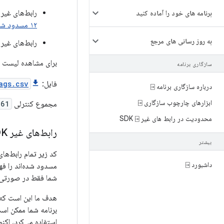
رابط‌های غیر SDK که در اندروید ۱۱ (سطح API 30) پشتیبانی نمی‌شدند (در لیست خاکستری قرار داشتند)
برنامه های خود را آماده کنید
۱۲ مسدود شده‌اند
به روز رسانی های مرجع
رابط‌های غیر SDK که
برای مشاهده لیست کاملی از تمام رابط‌
سازگاری برنامه
فایل:
ags.csv
درباره سازگاری برنامه ⍈
ابزارهای چارچوب سازگاری ⍈
مجموع کنترلی SHA-256:
761
محدودیت در رابط های غیر SDK ⍈
رابط‌های غیر SDK که اکنون در اندروید ۱۲ مسدود شده‌اند
بیشتر
داشبورد ⍈
مسدود شده‌اند را فه
شما فقط در صورتی می‌تواند از این
برنامه شما ممکن است 
استفاده می‌کرد، اکنون در اندروید 