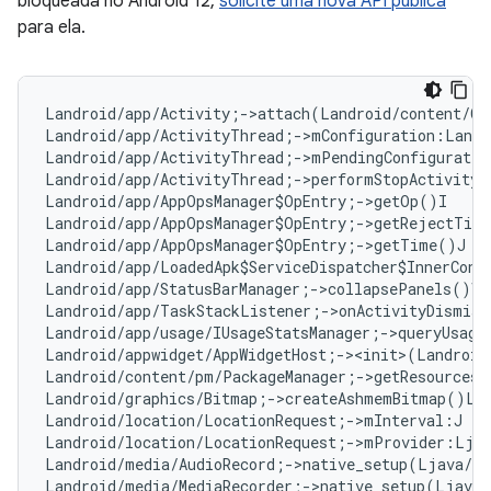
bloqueada no Android 12,
solicite uma nova API pública
para ela.
Landroid/app/Activity;->attach(Landroid/content/Co
Landroid/app/ActivityThread;->mConfiguration:Landr
Landroid/app/ActivityThread;->mPendingConfiguratio
Landroid/app/ActivityThread;->performStopActivity(
Landroid/app/AppOpsManager$OpEntry;->getOp()I   
#
Landroid/app/AppOpsManager$OpEntry;->getRejectTim
Landroid/app/AppOpsManager$OpEntry;->getTime()J  
Landroid/app/LoadedApk$ServiceDispatcher$InnerConn
Landroid/app/StatusBarManager;->collapsePanels()V

Landroid/app/TaskStackListener;->onActivityDismiss
Landroid/app/usage/IUsageStatsManager;->queryUsage
Landroid/appwidget/AppWidgetHost;-><init>(Landroid
Landroid/content/pm/PackageManager;->getResourcesF
Landroid/graphics/Bitmap;->createAshmemBitmap()La
Landroid/location/LocationRequest;->mInterval:J   
Landroid/location/LocationRequest;->mProvider:Ljav
Landroid/media/AudioRecord;->native_setup(Ljava/l
Landroid/media/MediaRecorder;->native_setup(Ljava