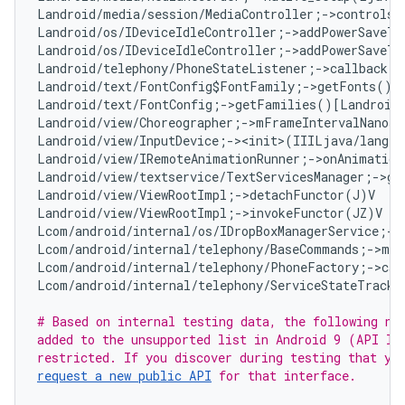
Landroid/media/session/MediaController;->controlsS
Landroid/os/IDeviceIdleController;->addPowerSaveTe
Landroid/os/IDeviceIdleController;->addPowerSaveTe
Landroid/telephony/PhoneStateListener;->callback:L
Landroid/text/FontConfig$FontFamily;->getFonts()[L
Landroid/text/FontConfig;->getFamilies()[Landroid/
Landroid/view/Choreographer;->mFrameIntervalNanos:
Landroid/view/InputDevice;-><init>(IIILjava/lang/S
Landroid/view/IRemoteAnimationRunner;->onAnimation
Landroid/view/textservice/TextServicesManager;->ge
Landroid/view/ViewRootImpl;->detachFunctor(J)V   
#
Landroid/view/ViewRootImpl;->invokeFunctor(JZ)V   
Lcom/android/internal/os/IDropBoxManagerService;->
Lcom/android/internal/telephony/BaseCommands;->mAl
Lcom/android/internal/telephony/PhoneFactory;->cal
Lcom/android/internal/telephony/ServiceStateTracke
# Based on internal testing data, the following non
added to the unsupported list in Android 9 (API lev
request a new public API
 for that interface.