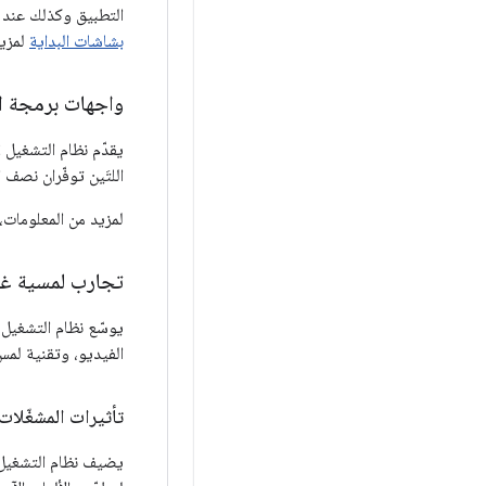
التطبيق وكذلك عند ا
بشاشات البداية
لمزيد
واجهات برمجة الت
يقدّم نظام التشغيل Android 12 السمتَين
اللتَين توفّران نصف ا
لمزيد من المعلومات،
تجارب لمسية غن
الفيديو، وتقنية لمس 
تأثيرات المشغّلات
يضيف نظام التشغيل Android 12 تأثيرات معبّرة، 