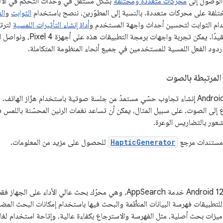
ن الوصول إلى
محركات متعددة ومختلفة
بشكل مستقل في وحدات التحكّم في الألع
تلفة على محركات متعددة. بالنسبة إلى المطوّرين، ننصح باستخدام
الثوابت
و
ال
ام الثوابت لتحسين أحداث واجهة المستخدم و
أداة إنشاء التأثيرات اللمسية
لترت
على تأثيرات أكثر تعقيدًا. يم
دود الفعل اللمسية للمستخدمين في جميع أنحاء المنظومة المتكاملة.
 المرتبطة بالصوت
يمكن لتطبيقات Android 12 إنشاء تجاوب حسّي مستمدّ من جلسة صوتية باستخدام هزّاز ا
ع إلى الصوت. على سبيل المثال، يمكن أن تساعد نغمات الرنين المحسّنة باللمس 
شعور بالتضاريس الوعرة.
 مستندات مرجع
HapticGenerator
للحصول على مزيد من المعلومات.
يقدّم نظام التشغيل Android 12 خدمة AppSearch، وهي محرّك بحث عالي 
تيح AppSearch للتطبيقات فهرسة البيانات المنظَّمة والبحث فيها باستخدام إمكانات البحث ا
تيح AppSearch ميزات بحث أصلية، مثل الفهرسة والاسترجاع بكفاءة عالية، وإتاحة استخدا