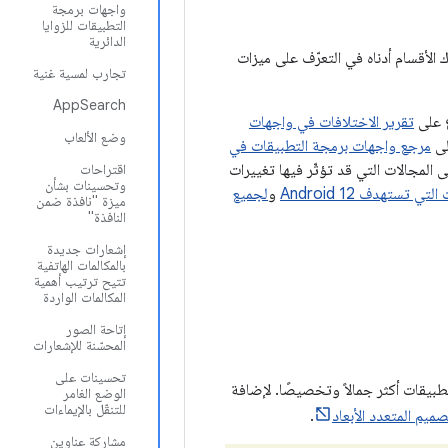
واجهات برمجة
التطبيقات للزوايا
الدائرية
ن. تساعدك الأقسام أدناه في التعرّف على ميزات
تجارب لمسية غنية
AppSearch
ع على
تقرير الاختلافات في واجهات
وضع الألعاب
لى
مرجع واجهات برمجة التطبيقات في
 المجالات التي قد تؤثّر فيها تغييرات
اقتراحات
وتحسينات بشأن
تي تستهدف Android 12
و
لجميع
ميزة "نافذة ضمن
النافذة"
إشعارات جديدة
بالمكالمات الهاتفية
تتيح ترتيب أهمية
المكالمات الواردة
إتاحة الصور
المحسّنة للإشعارات
تحسينات على
طبيقات أكثر جمالاً وتخصيصًا. لإضافة
الوضع الغامر
للتنقّل بالإيماءات
صميم المتعدد الأبعاد
.
مشاركة عناوين