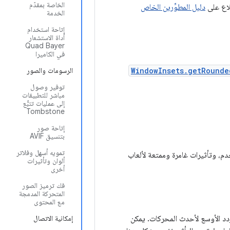
الخاصة بمقدّم
لاع على
دليل المطوِّرين الخاص
الخدمة
إتاحة استخدام
أداة الاستشعار
Quad Bayer
في الكاميرا
WindowInsets.getRounde
الرسومات والصور
توفير وصول
مباشر للتطبيقات
إلى عمليات تتبُّع
Tombstone
إتاحة صور
بتنسيق AVIF
تمويه أسهل وفلاتر
هة المستخدم، وتأثيرات غامرة وممتعة لألعاب
ألوان وتأثيرات
أخرى
فك ترميز الصور
المتحركة المدمجة
مع المحتوى
ردد الأوسع لأحدث المحركات. يمكن
إمكانية الاتصال