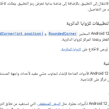
لانتقال إلى التطبيق، بالإضافة إلى شاشة بداية تعرض رمز التطبيق. يمكنك الاطّ
 من التفاصيل.
طبيقات للزوايا الدائرية
RoundedCorner
و
dCorner(int position)
لقطر ونقطة المركز للزوايا الدائرية.
 يُرجى الاطّلاع على
الزوايا الدائرية
.
ية
يوسّع نظام التشغيل Android 12 الأدوات المتاحة لإنشاء تجاوب حسّي مفيد لأحداث واج
تركّز على الإنتاجية.
مثل
النبض المنخفض
، التي تستفيد من نطاق الت