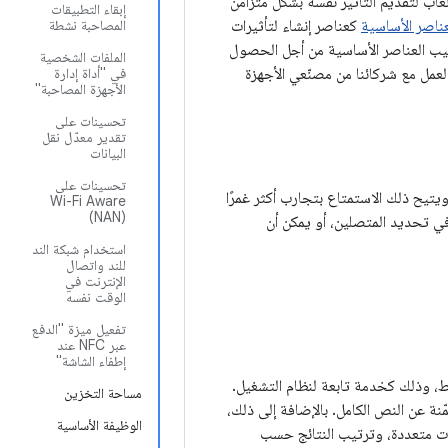
اب لتقديم التأثير نفسه بشكل متزامن
إبقاء التطبيقات
عناصر الأساسية
كعناصر إنشاء لتأثيرات
المصاحبة نشطة
يب العناصر الأساسية من أجل الحصول
الملفات الشخصية
كن تجربة واجهات برمجة التطبيقات هذه على أجهزة Pixel 4، ونواصل العمل مع شركائنا من مصنّعي الأجهزة
في "أداة إدارة
الأجهزة المصاحبة"
تحسينات على
تقدير معدّل نقل
البيانات
تحسينات على
لهاتف. ويتيح ذلك الاستمتاع بتجارب أكثر غمرًا
Wi-Fi Aware
(NAN)
في تحديد المتصلين، أو يمكن أن
استخدام شبكة الند
للند واتصال
الإنترنت في
الوقت نفسه
تفعيل ميزة "الدفع
عبر NFC عند
إطفاء الشاشة"
الأداء على الجهاز فقط، وذلك كخدمة تابعة لنظام التشغيل.
مساحة التخزين
لمضمّنة عن النص الكامل. بالإضافة إلى ذلك،
الوظيفة الأساسية
م لغات متعددة، وترتيب النتائج حسب