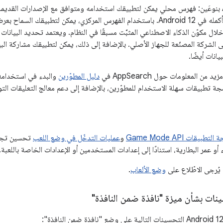
الاحتفاظ به للنظام بأكمله في Android 12. باستخدام الفهرس المركزي، يمكن لتطب
ال مكوّن الذكاء الاصطناعي المثبَّت مسبقًا في النظام. ويعتمد تحديد البيان
 الشركة المصنّعة للجهاز الأصلي. بالإضافة إلى ذلك، يمكن لتطبيقك مشاركة البي
يانات أيضًا.
من المعلومات حول AppSearch في
دليل المطوّرين
والبدء في استخدام
مجة تطبيقات سهلة الاستخدام للمطوّرين، بالإضافة إلى دعم معالج التعليقات ال
بيقات Game Mode API
و
عمليات التدخّل في وضع اللعب
تحسين تجرب
أو عمر البطارية، استنادًا إلى إعدادات المستخدمين أو الإعدادات الخاصة باللعبة.
 يُرجى الاطّلاع على
وضع الألعاب
.
ات بشأن ميزة "نافذة ضمن النافذة"