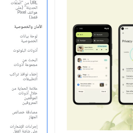
URL من "الملفات
الحديثة" (على
هواتف Pixel
فقط)
الأمان والخصوصية
لوحة بيانات
الخصوصية
أذونات البلوتوث
البحث عن
مجموعة أذونات
إخفاء نوافذ تراكب
التطبيقات
علامة الحماية من
خلال أذونات
الموقّعين
المعروفين
مصادقة خصائص
الجهاز
إجراءات الإشعارات
على شاشة القفل