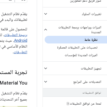
صور فريق دعم المطوّرين
تغييرات السلوك
تطبيقاتك والبدء في
الميزات وواجهات برمجة التطبيقات
للحصول على قائمة مف
الجديدة
برمجة التطبيقات
. ل
نظرة عامة
Android
، حيث يتم 
النظام الأساسي في تطب
تحسينات على التطبيقات المصغّرة
التطبيقات
.
الميزات الجديدة للمؤسسات
تجهيز التطبيقات
تجربة المست
التعديلات على المراجع
Material You
يقدّم نظام التشغيل Android 12 لغة تصميم جديدة تُسمى
توافق التطبيقات
جميع آخر التحديثات على التصميم المت
لمحة عن توافق التطبيقات ⍈