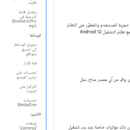
الآمنة
سلاسل قابلة
للترجمة في
BiometricPro
ات لتحسين تجربة المستخدم والمطوّر على النظام
mpt
الأساسي ومشغّلات التطبيقات. لقد أنشأنا دليلاً لمساعدتك في التأكّد من أنّ تطبيقك المصغّر متوافق مع نظام التشغيل Android 12
الوسائط
تحويل الوسائط
إلى تنسيق
متوافق
فئة الأداء
تحسينات على
ترميز الفيديو
قّي محتوى وافٍ من أي مصدر متاح، مثل
التركيز على
الصوت
تحديثات
MediaDrm
الكاميرا
إضافات
يلها، ويتضمّن ذلك مؤثرات خاصة عند بدء تشغيل
Camera2