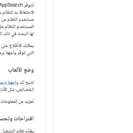
مستخدم النظام من خل
المستخدم للنظام على
لها البحث في تلك الب
يمكنك الاطّلاع على مزيد 
التي توفّر واجهة بر
وضع الألعاب
تتيح لك
واجهة برمجة التط
الخصائص، مثل الأداء 
لمزيد من المعلومات،
اقتراحات وتحسين
يقدّم نظام التشغيل Android 12 التحسينات التالية على وضع "نافذة ضمن النافذة":