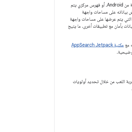
تتوفّر AppSearch بنوعَين: فهرس محلي يمكن لتطبيقك استخدامه ومتوافق مع الإصدارات القديمة من Android، أو فهرس مركزي يتم
يقك السماح بعرض بياناته على مساحات واجهة
ات التي يتم عرضها على مساحات واجهة
انات بأمان مع تطبيقات أخرى، ما يتيح
ه مع
مكتبة AppSearch Jetpack
توضيحية.
ة اللعب من خلال تحديد أولويات