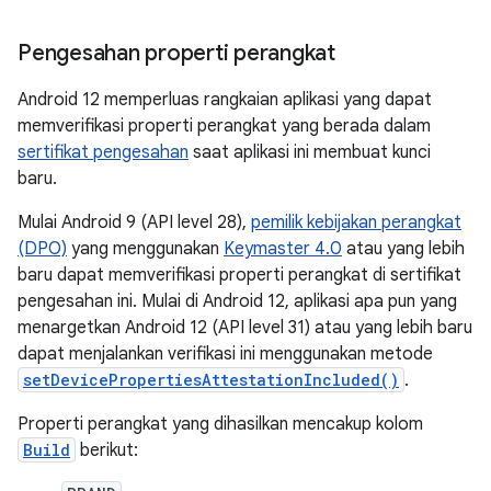
Pengesahan properti perangkat
Android 12 memperluas rangkaian aplikasi yang dapat
memverifikasi properti perangkat yang berada dalam
sertifikat pengesahan
saat aplikasi ini membuat kunci
baru.
Mulai Android 9 (API level 28),
pemilik kebijakan perangkat
(DPO)
yang menggunakan
Keymaster 4.0
atau yang lebih
baru dapat memverifikasi properti perangkat di sertifikat
pengesahan ini. Mulai di Android 12, aplikasi apa pun yang
menargetkan Android 12 (API level 31) atau yang lebih baru
dapat menjalankan verifikasi ini menggunakan metode
setDevicePropertiesAttestationIncluded()
.
Properti perangkat yang dihasilkan mencakup kolom
Build
berikut: