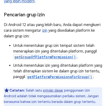
yang lebih modern
.
Pencarian grup izin
Di Android 12 atau yang lebih baru, Anda dapat mengkueri
cara sistem mengatur
izin
yang disediakan platform ke
dalam grup izin:
Untuk menentukan grup izin tempat sistem telah
menerapkan izin yang ditentukan platform, panggil
getGroupOfPlatformPermission()
.
Untuk menentukan izin yang ditentukan platform yang
telah diterapkan sistem ke dalam grup izin tertentu,
panggil
getPlatformPermissionsForGroup()
.
Catatan:
Salah satu
prinsip dasar
penggunaan izin
Android adalah tidak mengasumsikan perilaku sistem. Jangan
berasumsi bahwa izin tertentu berada dalam grup tertentu.