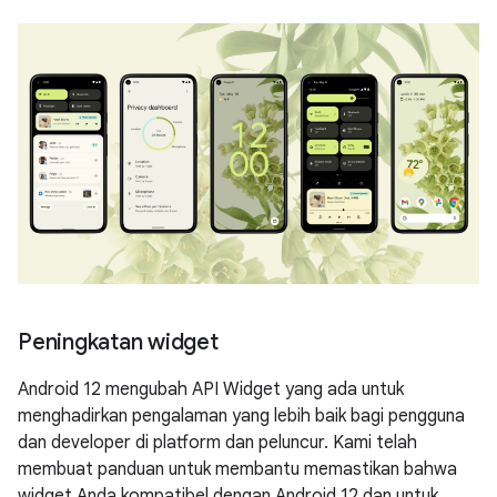
Peningkatan widget
Android 12 mengubah API Widget yang ada untuk
menghadirkan pengalaman yang lebih baik bagi pengguna
dan developer di platform dan peluncur. Kami telah
membuat panduan untuk membantu memastikan bahwa
widget Anda kompatibel dengan Android 12 dan untuk