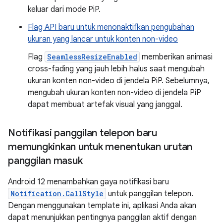
keluar dari mode PiP.
Flag API baru untuk menonaktifkan pengubahan
ukuran yang lancar untuk konten non-video
Flag
SeamlessResizeEnabled
memberikan animasi
cross-fading yang jauh lebih halus saat mengubah
ukuran konten non-video di jendela PiP. Sebelumnya,
mengubah ukuran konten non-video di jendela PiP
dapat membuat artefak visual yang janggal.
Notifikasi panggilan telepon baru
memungkinkan untuk menentukan urutan
panggilan masuk
Android 12 menambahkan gaya notifikasi baru
Notification.CallStyle
untuk panggilan telepon.
Dengan menggunakan template ini, aplikasi Anda akan
dapat menunjukkan pentingnya panggilan aktif dengan