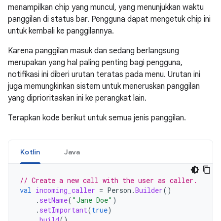
menampilkan chip yang muncul, yang menunjukkan waktu
panggilan di status bar. Pengguna dapat mengetuk chip ini
untuk kembali ke panggilannya.
Karena panggilan masuk dan sedang berlangsung
merupakan yang hal paling penting bagi pengguna,
notifikasi ini diberi urutan teratas pada menu. Urutan ini
juga memungkinkan sistem untuk meneruskan panggilan
yang diprioritaskan ini ke perangkat lain.
Terapkan kode berikut untuk semua jenis panggilan.
Kotlin
Java
// Create a new call with the user as caller.
val
incoming_caller
=
Person
.
Builder
()
.
setName
(
"Jane Doe"
)
.
setImportant
(
true
)
.
build
()