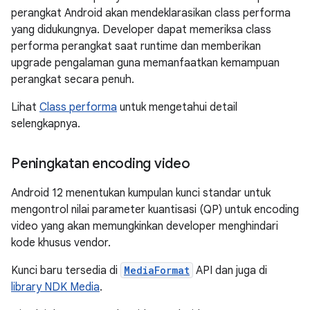
perangkat Android akan mendeklarasikan class performa
yang didukungnya. Developer dapat memeriksa class
performa perangkat saat runtime dan memberikan
upgrade pengalaman guna memanfaatkan kemampuan
perangkat secara penuh.
Lihat
Class performa
untuk mengetahui detail
selengkapnya.
Peningkatan encoding video
Android 12 menentukan kumpulan kunci standar untuk
mengontrol nilai parameter kuantisasi (QP) untuk encoding
video yang akan memungkinkan developer menghindari
kode khusus vendor.
Kunci baru tersedia di
MediaFormat
API dan juga di
library NDK Media
.