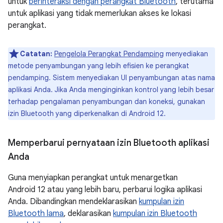
untuk
berinteraksi dengan perangkat Bluetooth
, terutama
untuk aplikasi yang tidak memerlukan akses ke lokasi
perangkat.
Catatan:
Pengelola Perangkat Pendamping
menyediakan
metode penyambungan yang lebih efisien ke perangkat
pendamping. Sistem menyediakan UI penyambungan atas nama
aplikasi Anda. Jika Anda menginginkan kontrol yang lebih besar
terhadap pengalaman penyambungan dan koneksi, gunakan
izin Bluetooth yang diperkenalkan di Android 12.
Memperbarui pernyataan izin Bluetooth aplikasi
Anda
Guna menyiapkan perangkat untuk menargetkan
Android 12 atau yang lebih baru, perbarui logika aplikasi
Anda. Dibandingkan mendeklarasikan
kumpulan izin
Bluetooth lama
, deklarasikan
kumpulan izin Bluetooth