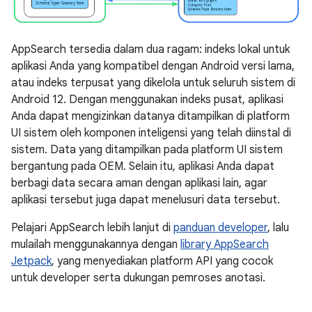
AppSearch tersedia dalam dua ragam: indeks lokal untuk
aplikasi Anda yang kompatibel dengan Android versi lama,
atau indeks terpusat yang dikelola untuk seluruh sistem di
Android 12. Dengan menggunakan indeks pusat, aplikasi
Anda dapat mengizinkan datanya ditampilkan di platform
UI sistem oleh komponen inteligensi yang telah diinstal di
sistem. Data yang ditampilkan pada platform UI sistem
bergantung pada OEM. Selain itu, aplikasi Anda dapat
berbagi data secara aman dengan aplikasi lain, agar
aplikasi tersebut juga dapat menelusuri data tersebut.
Pelajari AppSearch lebih lanjut di
panduan developer
, lalu
mulailah menggunakannya dengan
library AppSearch
Jetpack
, yang menyediakan platform API yang cocok
untuk developer serta dukungan pemroses anotasi.