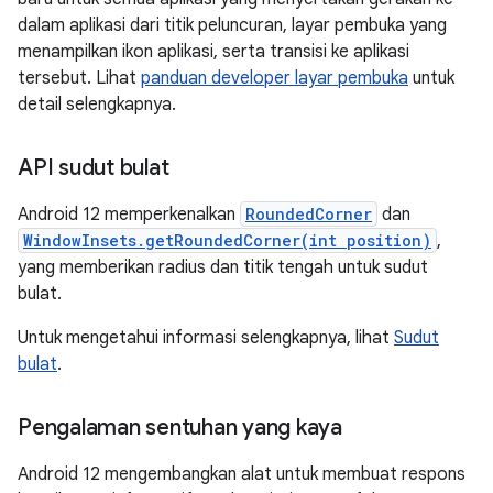
dalam aplikasi dari titik peluncuran, layar pembuka yang
menampilkan ikon aplikasi, serta transisi ke aplikasi
tersebut. Lihat
panduan developer layar pembuka
untuk
detail selengkapnya.
API sudut bulat
Android 12 memperkenalkan
RoundedCorner
dan
WindowInsets.getRoundedCorner(int position)
,
yang memberikan radius dan titik tengah untuk sudut
bulat.
Untuk mengetahui informasi selengkapnya, lihat
Sudut
bulat
.
Pengalaman sentuhan yang kaya
Android 12 mengembangkan alat untuk membuat respons