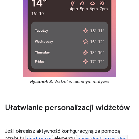
Rysunek 3.
Widżet w ciemnym motywie
Ułatwianie personalizacji widżetów
Jeśli określisz aktywność konfiguracyjną za pomocą
atrybutu
configure
elementu
appwidget-provider
,