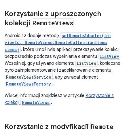
Korzystanie z uproszczonych
kolekcji
Remote
Views
Android 12 dodaje metodę
setRemoteAdapter(int
viewId, RemoteViews.RemoteCollectionItems
items)
, która umożliwia aplikacji przekazywanie kolekcji
bezpośrednio podczas wypełniania elementu
ListView
.
Wcześniej, gdy używano elementu
ListView
, konieczne
było zaimplementowanie i zadeklarowanie elementu
RemoteViewsService
, aby zwracał element
RemoteViewsFactory
.
Więcej informacji znajdziesz w artykule
Korzystanie z
kolekcji
RemoteViews
.
Korzystanie z modyfikacji
Remote