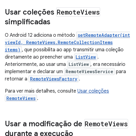
Usar coleções
Remote
Views
simplificadas
O Android 12 adiciona o método
setRemoteAdapter(int
viewId, RemoteViews.RemoteCollectionItems
items)
, que possibilita ao app transmitir uma coleção
diretamente ao preencher uma
ListView
.
Anteriormente, ao usar uma
ListView
, era necessário
implementar e declarar um
RemoteViewsService
para
retornar a
RemoteViewsFactory
.
Para ver mais detalhes, consulte
Usar coleções
RemoteViews
.
Usar a modificação de
Remote
Views
durante a execução