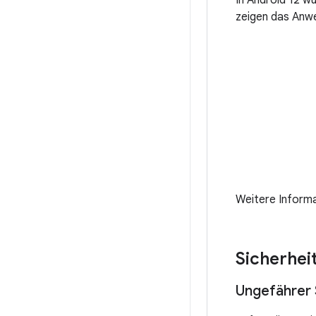
In Android 12 w
zeigen das Anw
Weitere Informa
Sicherhei
Ungefährer 