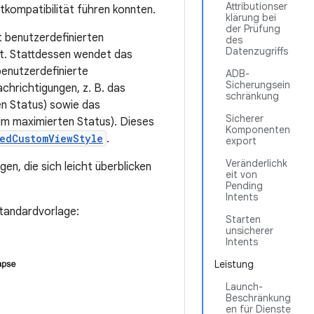
Attributionser
kompatibilität führen konnten.
klärung bei
der Prüfung
t benutzerdefinierten
des
Datenzugriffs
t. Stattdessen wendet das
benutzerdefinierte
ADB-
Sicherungsein
chrichtigungen, z. B. das
schränkung
en Status) sowie das
Sicherer
im maximierten Status). Dieses
Komponenten
edCustomViewStyle
.
export
Veränderlichk
gen, die sich leicht überblicken
eit von
Pending
Intents
Standardvorlage:
Starten
unsicherer
Intents
Leistung
Launch-
Beschränkung
en für Dienste