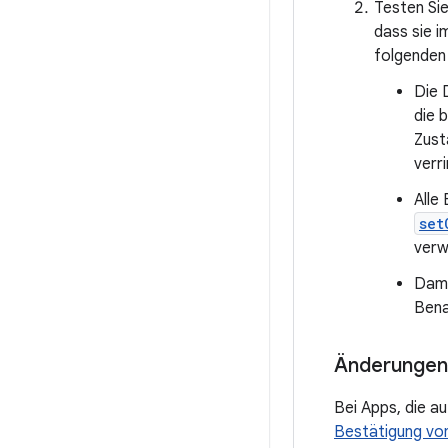
Testen Sie
dass sie i
folgenden
Die 
die 
Zust
verr
Alle
set
verw
Dami
Bena
Änderungen 
Bei Apps, die a
Bestätigung von