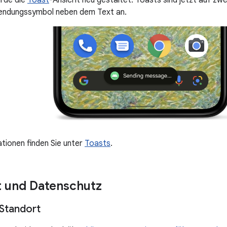
urde die
Toast
-Ansicht neu gestaltet. Toasts sind jetzt auf zw
endungssymbol neben dem Text an.
tionen finden Sie unter
Toasts
.
t und Datenschutz
Standort