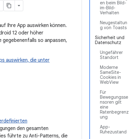
en beim Bild-
im-Bild-
Verhalten
Neugestaltun
auf Ihre App auswirken können.
g von Toasts
ndroid 12 oder höher
Sicherheit und
sie gegebenenfalls so anpassen,
Datenschutz
Ungefährer
Standort
ps auswirken, die unter
Moderne
SameSite-
Cookies in
WebView
Für
Bewegungsse
nsoren gilt
eine
Ratenbegrenz
ung
rdefinierten
App-
tigungen den gesamten
Ruhezustand
es führte zu Anti-Patterns, die