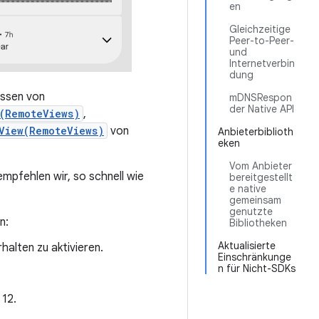
en
Gleichzeitige
Peer-to-Peer-
und
Internetverbin
dung
assen von
mDNSRespon
der Native API
(RemoteViews)
,
View(RemoteViews)
von
Anbieterbiblioth
eken
Vom Anbieter
mpfehlen wir, so schnell wie
bereitgestellt
e native
gemeinsam
genutzte
n:
Bibliotheken
Aktualisierte
halten zu aktivieren.
Einschränkunge
n für Nicht-SDKs
 12.