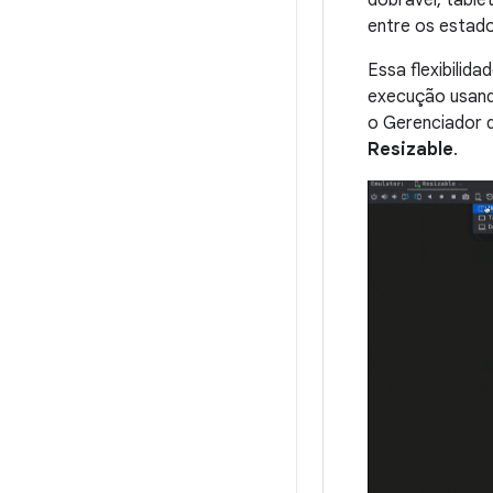
entre os estad
Essa flexibilid
execução usando
o Gerenciador d
Resizable
.