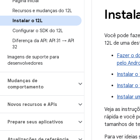
Página inicial
Instal
Recursos e mudanças do 12L
Instalar o 12L
Configurar o SDK do 12L
Você pode faze
Diferença da API: API 31 → API
12L de uma des
32
Fazer o d
Imagens de suporte para
pelo Andro
desenvolvedores
Instalar o
Mudanças de
Instalar o
comportamento
Instalar 
Novos recursos e APIs
Veja as instruç
rápida e você p
Prepare seus aplicativos
tamanhos de te
Para ver ideias
Atualizações de referência