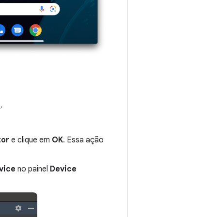
e
.
tor
e clique em
OK
. Essa ação
vice
no painel
Device