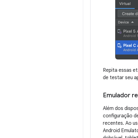
Repita essas et
de testar seu a
Emulador r
Além dos dispos
configuração de
recentes. Ao us
Android Emulato
dobrável, table