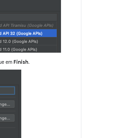
ique em
Finish
.