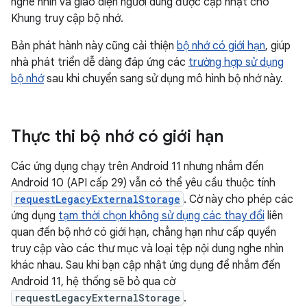
nghe nhìn và giao diện người dùng được cập nhật cho
Khung truy cập bộ nhớ.
Bản phát hành này cũng cải thiện
bộ nhớ có giới hạn
, giúp
nhà phát triển dễ dàng đáp ứng các
trường hợp sử dụng
bộ nhớ
sau khi chuyển sang sử dụng mô hình bộ nhớ này.
Thực thi bộ nhớ có giới hạn
Các ứng dụng chạy trên Android 11 nhưng nhắm đến
Android 10 (API cấp 29) vẫn có thể yêu cầu thuộc tính
requestLegacyExternalStorage
. Cờ này cho phép các
ứng dụng
tạm thời chọn không sử dụng các thay đổi
liên
quan đến bộ nhớ có giới hạn, chẳng hạn như cấp quyền
truy cập vào các thư mục và loại tệp nội dung nghe nhìn
khác nhau. Sau khi bạn cập nhật ứng dụng để nhắm đến
Android 11, hệ thống sẽ bỏ qua cờ
requestLegacyExternalStorage
.