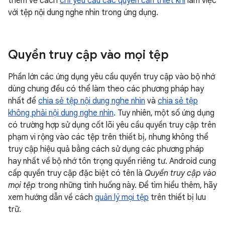
thêm về cách
chỉ yêu cầu các quyền cần thiết khi
làm việc
với tệp nội dung nghe nhìn trong ứng dụng.
Quyền truy cập vào mọi tệp
Phần lớn các ứng dụng yêu cầu quyền truy cập vào bộ nhớ
dùng chung đều có thể làm theo các phương pháp hay
nhất để
chia sẻ tệp nội dung nghe nhìn
và
chia sẻ tệp
không phải nội dung nghe nhìn
. Tuy nhiên, một số ứng dụng
có trường hợp sử dụng cốt lõi yêu cầu quyền truy cập trên
phạm vi rộng vào các tệp trên thiết bị, nhưng không thể
truy cập hiệu quả bằng cách sử dụng các phương pháp
hay nhất về bộ nhớ tôn trọng quyền riêng tư. Android cung
cấp quyền truy cập đặc biệt có tên là
Quyền truy cập vào
mọi tệp
trong những tình huống này. Để tìm hiểu thêm, hãy
xem hướng dẫn về cách
quản lý mọi tệp
trên thiết bị lưu
trữ.