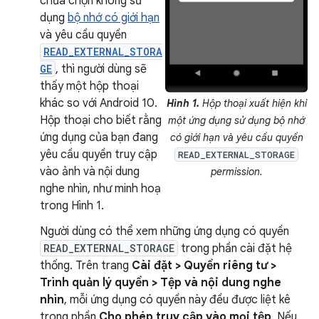
chưa chọn không sử
dụng
bộ nhớ có giới hạn
và yêu cầu quyền
READ_EXTERNAL_STORA
GE
, thì người dùng sẽ
thấy một hộp thoại
khác so với Android 10.
Hình 1.
Hộp thoại xuất hiện khi
Hộp thoại cho biết rằng
một ứng dụng sử dụng bộ nhớ
ứng dụng của bạn đang
có giới hạn và yêu cầu quyền
yêu cầu quyền truy cập
READ_EXTERNAL_STORAGE
vào ảnh và nội dung
permission.
nghe nhìn, như minh hoạ
trong Hình 1.
Người dùng có thể xem những ứng dụng có quyền
READ_EXTERNAL_STORAGE
trong phần cài đặt hệ
thống. Trên trang
Cài đặt > Quyền riêng tư >
Trình quản lý quyền > Tệp và nội dung nghe
nhìn
, mỗi ứng dụng có quyền này đều được liệt kê
trong phần
Cho phép truy cập vào mọi tệp
. Nếu