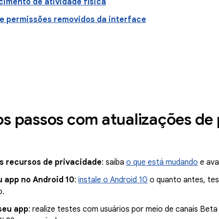
imento de atividade física
e permissões removidos da interface
os passos com atualizações de
os recursos de privacidade
: saiba
o que está mudando
e ava
u app no Android 10
:
instale o Android 10
o quanto antes, te
o.
 seu app
: realize testes com usuários por meio de canais Bet