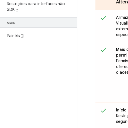
Alter
Restrições para interfaces não
SDK ⍈
Armaz
Visual
MAIS
exter
especí
Painéis ⍈
Mais 
permi
Permi
oferec
o aces
Iníci
Restri
segun