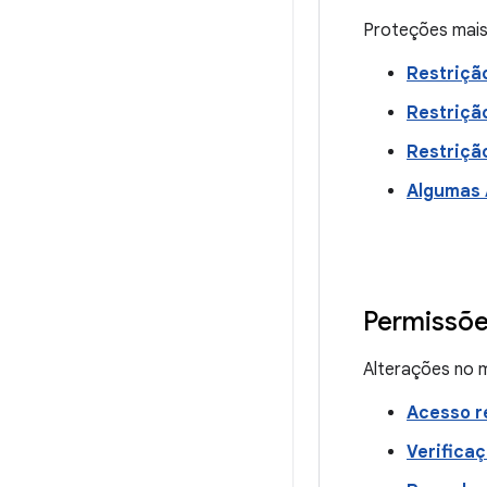
Proteções mais
Restriçã
Restrição
Restriçã
Algumas 
Permissõ
Alterações no m
Acesso r
Verifica