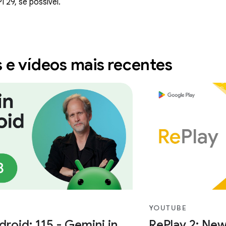
I 29, se possível.
s e vídeos mais recentes
YOUTUBE
roid: 115 - Gemini in
RePlay 2: New