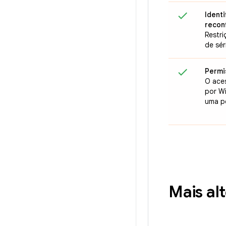
Ident
recon
Restri
de sér
Permi
O ace
por Wi
uma p
Mais al