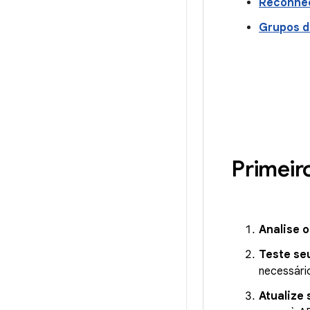
Reconhec
Grupos d
Primeir
Analise 
Teste se
necessári
Atualize