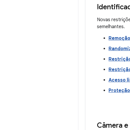
Identific
Novas restriçõe
semelhantes.
Remoção 
Randomi
Restriçã
Restrição
Acesso l
Proteção
Câmera e 