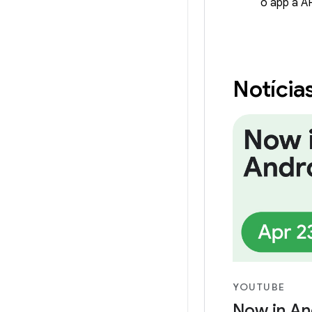
o app à AP
Notícia
YOUTUBE
Now in And