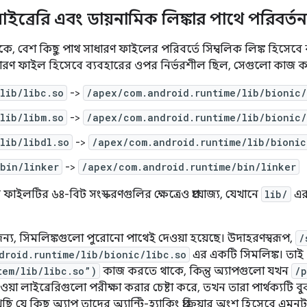
াইব্রেরি এবং ডায়নামিক লিঙ্কার পাথে পরিবর্তন
 থেকে, বেশ কিছু পাথ সাধারণ ফাইলের পরিবর্তে সিম্বলিক লিঙ্ক হিসেবে
রণ ফাইল হিসেবে ব্যবহারের ওপর নির্ভরশীল ছিল, সেগুলো কাজ করা
lib/libc.so
->
/apex/com.android.runtime/lib/bionic/
lib/libm.so
->
/apex/com.android.runtime/lib/bionic/
lib/libdl.so
->
/apex/com.android.runtime/lib/bionic
bin/linker
->
/apex/com.android.runtime/bin/linker
ফাইলটির ৬৪-বিট সংস্করণগুলির ক্ষেত্রেও প্রযোজ্য, যেখানে
lib/
এর
 জন্য, সিমলিঙ্কগুলো পুরোনো পাথেই দেওয়া হয়েছে। উদাহরণস্বরূপ,
/
droid.runtime/lib/bionic/libc.so
এর একটি সিমলিঙ্ক। তাই
tem/lib/libc.so”)
কাজ করতে থাকে, কিন্তু অ্যাপগুলো যখন
/p
য়া লাইব্রেরিগুলো পরীক্ষা করার চেষ্টা করে, তখন তারা পার্থক্যটি 
ছি যে কিছু অ্যাপ তাদের অ্যান্টি-হ্যাকিং প্রক্রিয়ার অংশ হিসেবে এম