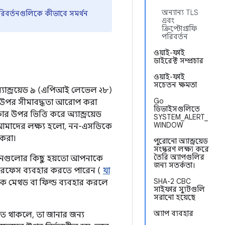
অন্যান্য TLS
 পরিবর্তনগুলিকে কীভাবে সমর্থন
এবং
ক্রিপ্টোগ্রাফি
পরিবর্তন
ওয়াই-ফাই
ডাইরেক্ট সম্প্রচার
ওয়াই-ফাই
সচেতন ক্ষমতা
 অ্যান্ড্রয়েড ৯ (এপিআই লেভেল ২৮)
Go
 উপর সীমাবদ্ধতা আরোপ করা
ডিভাইসগুলিতে
র উপর ভিত্তি করে অ্যান্ড্রয়েড
SYSTEM_ALERT_
WINDOW
। আমাদের লক্ষ্য হলো, নন-এসডিকে
 করা।
পুরোনো অ্যান্ড্রয়েড
সংস্করণ লক্ষ্য করে
তৈরি অ্যাপগুলির
র্তনগুলোর কিছু হয়তো আপনাকে
জন্য সতর্কতা।
টারফেস ব্যবহার করতে পারেন (
যা
SHA-2 CBC
 মেথড বা ফিল্ড ব্যবহার করলে
সাইফার স্যুটগুলি
সরানো হয়েছে
অ্যাপ ব্যবহার
ত থাকলে, তা জানার জন্য