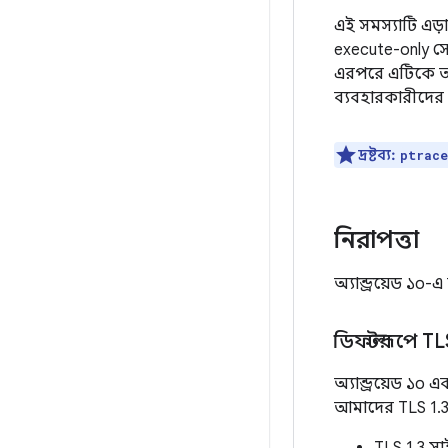
এই সমস্যাটি এড
execute-only সে
এরপরে এটিকে আব
ব্যবহারকারীদের 
দ্রষ্টব্য:
ptrace
নিরাপত্তা
অ্যান্ড্রয়েড ১০-
ডিফল্টরূপে TL
অ্যান্ড্রয়েড ১
আমাদের TLS 1.3 ই