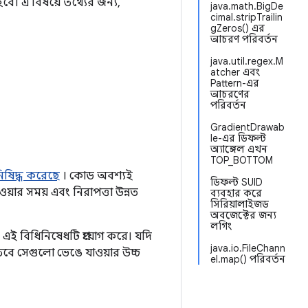
ে। এ বিষয়ে তথ্যের জন্য,
java.math.BigDe
cimal.stripTrailin
gZeros() এর
আচরণ পরিবর্তন
java.util.regex.M
atcher এবং
Pattern-এর
আচরণের
পরিবর্তন
GradientDrawab
le-এর ডিফল্ট
অ্যাঙ্গেল এখন
TOP_BOTTOM
নিষিদ্ধ করেছে
। কোড অবশ্যই
ডিফল্ট SUID
়ার সময় এবং নিরাপত্তা উন্নত
ব্যবহার করে
সিরিয়ালাইজড
অবজেক্টের জন্য
লগিং
 এই বিধিনিষেধটি প্রয়োগ করে। যদি
java.io.FileChann
তবে সেগুলো ভেঙে যাওয়ার উচ্চ
el.map() পরিবর্তন