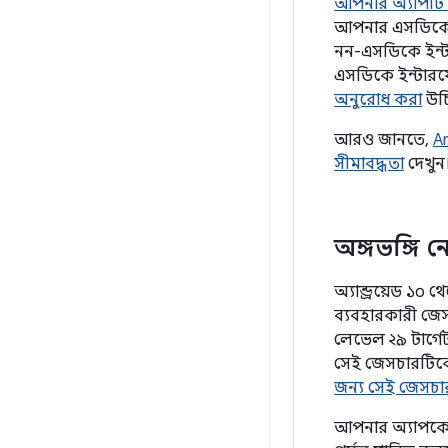
আপনার অ্যাপটি 
আপনার এসডিকে বিক
নন-এসডিকে ইন্ট
এসডিকে ইন্টারফ
অনুরোধ করা
উচ
আরও জানতে,
A
সীমাবদ্ধতা
দেখুন
অঙ্গভঙ্গি 
অ্যান্ড্রয়েড ১
ব্যবহারকারী জে
লেভেল ২৯ টার্গেট
সেই জেসচারটিকে
জন্য সেই জেসচ
আপনার অ্যাপকে জে