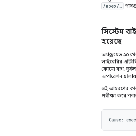
/apex/…
পাথগু
সিস্টেম বা
হয়েছে
অ্যান্ড্রয়েড ১০
লাইব্রেরির এক্স
কোনো বাগ, দুর্বল
অপারেশন চালায়
এই আচরণের কারণ
পরীক্ষা করে শনাক্