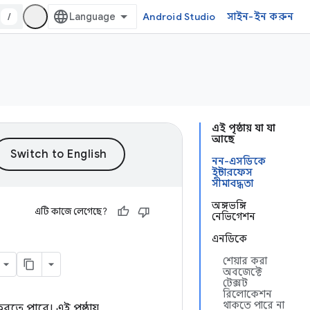
/
Android Studio
সাইন-ইন করুন
এই পৃষ্ঠায় যা যা
আছে
নন-এসডিকে
ইন্টারফেস
সীমাবদ্ধতা
অঙ্গভঙ্গি
এটি কাজে লেগেছে?
নেভিগেশন
এনডিকে
শেয়ার করা
অবজেক্টে
টেক্সট
রিলোকেশন
থাকতে পারে না
রতে পারে। এই পৃষ্ঠায়