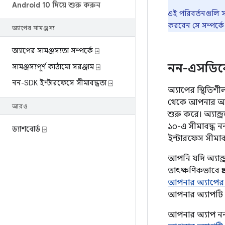
Android 10 দিয়ে শুরু করুন
এই পরিবর্তনগুলি সম
করবেন সে সম্পর্
অ্যাপের সামঞ্জস্য
অ্যাপের সামঞ্জস্যতা সম্পর্কে ⍈
নন-এসডিকে 
সামঞ্জস্যপূর্ণ কাঠামো সরঞ্জাম ⍈
নন-SDK ইন্টারফেসে সীমাবদ্ধতা ⍈
অ্যাপের স্থিতিশী
থেকে আপনার অ
আরও
শুরু করে। অ্যান্
১০-এ সীমাবদ্ধ ন
ড্যাশবোর্ড ⍈
ইন্টারফেস সীমা
আপনি যদি অ্যান
তাৎক্ষণিকভাবে প
আপনার অ্যাপের 
আপনার অ্যাপটি 
আপনার অ্যাপ নন