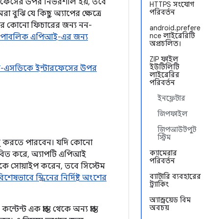
ফেসের উপর নির্ভরশীল হয়, তবে
HTTPS সংযোগ
পরিবর্তন
 বুঝি যে কিছু অ্যাপের ক্ষেত্রে
ের কোনো ফিচারের জন্য নন-
android.prefere
nce লাইব্রেরিটি
 পাবলিক এপিআই-এর জন্য
অপ্রচলিত।
ZIP ফাইল
ইউটিলিটি
-এসডিকে ইন্টারফেসের উপর
লাইব্রেরির
পরিবর্তন
ইনফ্লেটার
জিপফাইল
জিপআউটপুট
স্ট্রিম
চালু করতে পারবেন। যদি কোনো
ক্যামেরার
ভাবিত করে, অ্যাপটি এপিআই
পরিবর্তন
 থেকে সোয়াইপ করেন, তবে সিস্টেম
ব্যাটারি ব্যবহারের
িশেষভাবে স্ক্রিনের নির্দিষ্ট অংশের
ট্র্যাকিং
অ্যান্ড্রয়েড বিম
অবচয়
 এক প্রান্ত থেকে অন্য প্রান্ত