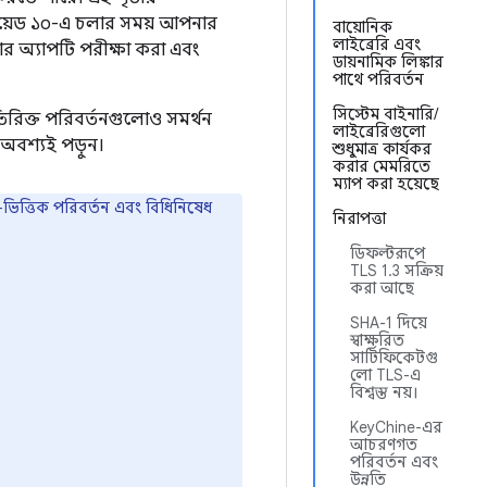
্ড্রয়েড ১০-এ চলার সময় আপনার
বায়োনিক
লাইব্রেরি এবং
ার অ্যাপটি পরীক্ষা করা এবং
ডায়নামিক লিঙ্কার
পাথে পরিবর্তন
সিস্টেম বাইনারি/
রিক্ত পরিবর্তনগুলোও সমর্থন
লাইব্রেরিগুলো
অবশ্যই পড়ুন।
শুধুমাত্র কার্যকর
করার মেমরিতে
ম্যাপ করা হয়েছে
তা-ভিত্তিক পরিবর্তন এবং বিধিনিষেধ
নিরাপত্তা
ডিফল্টরূপে
TLS 1.3 সক্রিয়
করা আছে
SHA-1 দিয়ে
স্বাক্ষরিত
সার্টিফিকেটগু
লো TLS-এ
বিশ্বস্ত নয়।
KeyChine-এর
আচরণগত
পরিবর্তন এবং
উন্নতি