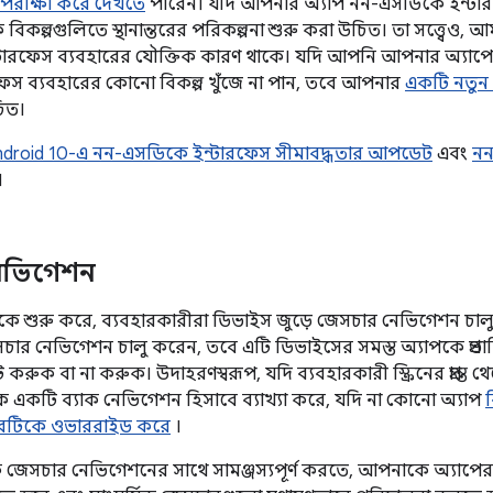
পরীক্ষা করে দেখতে
পারেন। যদি আপনার অ্যাপ নন-এসডিকে ইন্টার
ল্পগুলিতে স্থানান্তরের পরিকল্পনা শুরু করা উচিত। তা সত্ত্বেও, আমরা
ারফেস ব্যবহারের যৌক্তিক কারণ থাকে। যদি আপনি আপনার অ্যাপ
েস ব্যবহারের কোনো বিকল্প খুঁজে না পান, তবে আপনার
একটি নতুন
িত।
ndroid 10-এ নন-এসডিকে ইন্টারফেস সীমাবদ্ধতার আপডেট
এবং
নন
।
নেভিগেশন
০ থেকে শুরু করে, ব্যবহারকারীরা ডিভাইস জুড়ে জেসচার নেভিগেশন 
সচার নেভিগেশন চালু করেন, তবে এটি ডিভাইসের সমস্ত অ্যাপকে প্র
 করুক বা না করুক। উদাহরণস্বরূপ, যদি ব্যবহারকারী স্ক্রিনের প্রান্ত
 একটি ব্যাক নেভিগেশন হিসাবে ব্যাখ্যা করে, যদি না কোনো অ্যাপ
ব
ারটিকে ওভাররাইড করে
।
সচার নেভিগেশনের সাথে সামঞ্জস্যপূর্ণ করতে, আপনাকে অ্যাপের কন্টেন্ট