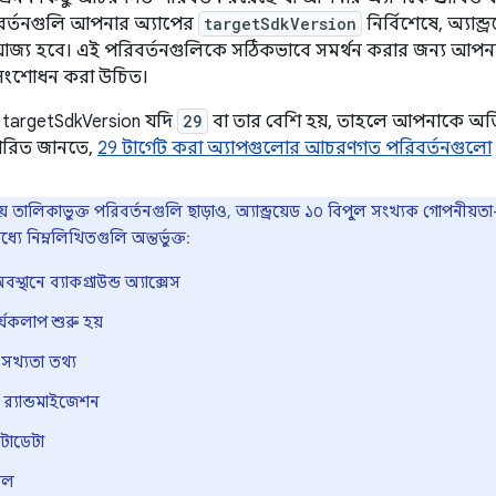
িবর্তনগুলি আপনার অ্যাপের
targetSdkVersion
নির্বিশেষে, অ্যান
ে প্রযোজ্য হবে। এই পরিবর্তনগুলিকে সঠিকভাবে সমর্থন করার জন্য আপন
়ী সংশোধন করা উচিত।
targetSdkVersion যদি
29
বা তার বেশি হয়, তাহলে আপনাকে অতি
তারিত জানতে,
29 টার্গেট করা অ্যাপগুলোর আচরণগত পরিবর্তনগুলো
ায় তালিকাভুক্ত পরিবর্তনগুলি ছাড়াও, অ্যান্ড্রয়েড ১০ বিপুল সংখ্যক গোপনীয়
্যে নিম্নলিখিতগুলি অন্তর্ভুক্ত:
্থানে ব্যাকগ্রাউন্ড অ্যাক্সেস
্যকলাপ শুরু হয়
সখ্যতা তথ্য
র‍্যান্ডমাইজেশন
েটাডেটা
েল