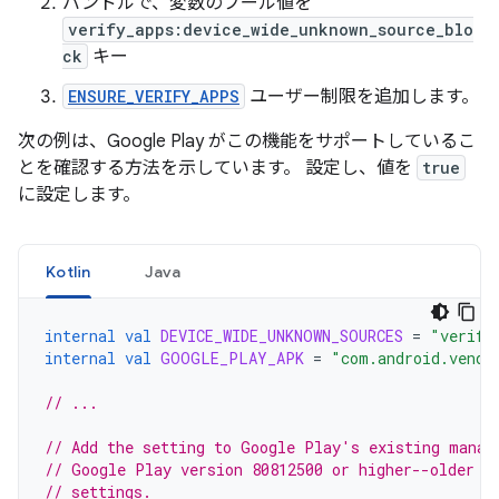
バンドルで、変数のブール値を
verify_apps:device_wide_unknown_source_blo
ck
キー
ENSURE_VERIFY_APPS
ユーザー制限を追加します。
次の例は、Google Play がこの機能をサポートしているこ
とを確認する方法を示しています。 設定し、値を
true
に設定します。
Kotlin
Java
internal
val
DEVICE_WIDE_UNKNOWN_SOURCES
=
"verify
internal
val
GOOGLE_PLAY_APK
=
"com.android.vendi
// ...
// Add the setting to Google Play's existing manag
// Google Play version 80812500 or higher--older v
// settings.