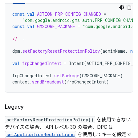
const
val
ACTION_FRP_CONFIG_CHANGED
=
"com.google.android.gms.auth.FRP_CONFIG_CHANG
const
val
GMSCORE_PACKAGE
=
"com.google.android.gm
// ...
dpm
.
setFactoryResetProtectionPolicy
(
adminName
,
nul
val
frpChangedIntent
=
Intent
(
ACTION_FRP_CONFIG_CH
frpChangedIntent
.
setPackage
(
GMSCORE_PACKAGE
)
context
.
sendBroadcast
(
frpChangedIntent
)
Legacy
setFactoryResetProtectionPolicy()
を使用できない
デバイスの場合、 API レベル 30 の場合、DPC は
setApplicationRestrictions
を使用してキーを設定で