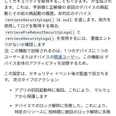
してセキュリティを取得することもできます。 が生成され
ます。これは、予測値と正解値の 前回のデバイスの再起
動とその前の再起動の履歴。非対応のデバイス
retrieveSecurityLogs()
は
null
を返します。両方を
使用してログを取得する場合、
retrievePreRebootSecurityLogs()
と
retrieveSecurityLogs()
を使用するには、 重複エント
リがないか確認します
注: この機能で記録されるのは、1 つのデバイスに 1 つの
ユーザーまたはデバイスの
関連ユーザー
。この機能は デ
バイス全体のアクティビティを記録するため。
この設定は、セキュリティ イベント後の監査で役立ちま
す。 次のタイプのアクション:
アプリの初回起動時に毎回。これにより、 マルウェ
アから保護します
デバイスでのロック解除に失敗した。これにより、
特定のリソースに 短時間に数回のロック解除に失敗