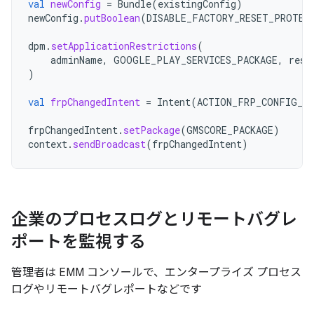
val
newConfig
=
Bundle
(
existingConfig
)
newConfig
.
putBoolean
(
DISABLE_FACTORY_RESET_PROTEC
dpm
.
setApplicationRestrictions
(
adminName
,
GOOGLE_PLAY_SERVICES_PACKAGE
,
rest
)
val
frpChangedIntent
=
Intent
(
ACTION_FRP_CONFIG_CH
frpChangedIntent
.
setPackage
(
GMSCORE_PACKAGE
)
context
.
sendBroadcast
(
frpChangedIntent
)
企業のプロセスログとリモートバグレ
ポートを監視する
管理者は EMM コンソールで、エンタープライズ プロセス
ログやリモートバグレポートなどです