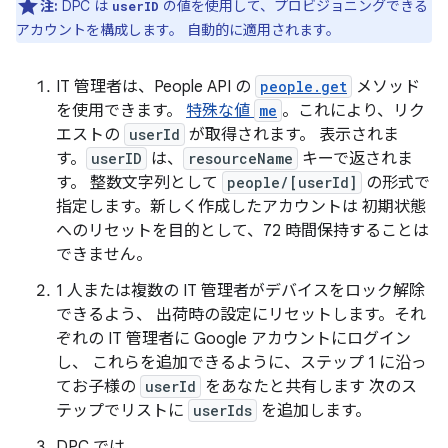
注:
DPC は
の値を使用して、プロビジョニングできる
userID
アカウントを構成します。 自動的に適用されます。
IT 管理者は、People API の
people.get
メソッド
を使用できます。
特殊な値
me
。これにより、リク
エストの
userId
が取得されます。 表示されま
す。
userID
は、
resourceName
キーで返されま
す。 整数文字列として
people/[userId]
の形式で
指定します。新しく作成したアカウントは 初期状態
へのリセットを目的として、72 時間保持することは
できません。
1 人または複数の IT 管理者がデバイスをロック解除
できるよう、 出荷時の設定にリセットします。それ
ぞれの IT 管理者に Google アカウントにログイン
し、 これらを追加できるように、ステップ 1 に沿っ
てお子様の
userId
をあなたと共有します 次のス
テップでリストに
userIds
を追加します。
DPC では、