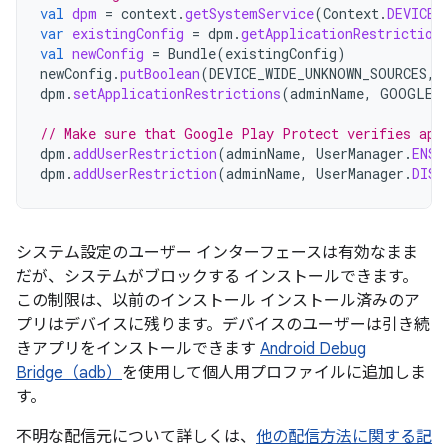
val
dpm
=
context
.
getSystemService
(
Context
.
DEVICE_
var
existingConfig
=
dpm
.
getApplicationRestriction
val
newConfig
=
Bundle
(
existingConfig
)
newConfig
.
putBoolean
(
DEVICE_WIDE_UNKNOWN_SOURCES
,
dpm
.
setApplicationRestrictions
(
adminName
,
GOOGLE_
// Make sure that Google Play Protect verifies app
dpm
.
addUserRestriction
(
adminName
,
UserManager
.
ENSU
dpm
.
addUserRestriction
(
adminName
,
UserManager
.
DISA
システム設定のユーザー インターフェースは有効なまま
だが、システムがブロックする インストールできます。
この制限は、以前のインストール インストール済みのア
プリはデバイスに残ります。デバイスのユーザーは引き続
きアプリをインストールできます
Android Debug
Bridge（adb）
を使用して個人用プロファイルに追加しま
す。
不明な配信元について詳しくは、
他の配信方法に関する記