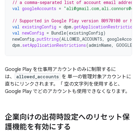
// a comma-separated list of account email address
val
googleAccounts
=
"ali@gmail.com,ali.connors@ex
// Supported in Google Play version 80970100 or hi
val
existingConfig
=
dpm
.
getApplicationRestriction
val
newConfig
=
Bundle
(
existingConfig
)
newConfig
.
putString
(
ALLOWED_ACCOUNTS
,
googleAccoun
dpm
.
setApplicationRestrictions
(
adminName
,
GOOGLE_
Google Play を仕事用アカウントのみに制限するに
は、
allowed_accounts
を 単一の管理対象アカウントに
直ちにリンクされます。「 空の文字列を使用すると、
Google Play でどのアカウントも使用できなくなります。
企業向けの出荷時設定へのリセット保
護機能を有効にする