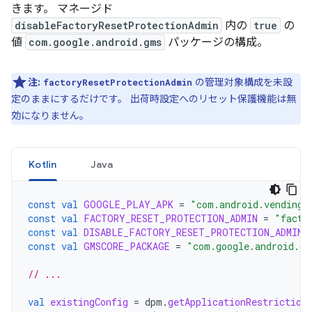
きます。 マネージド
disableFactoryResetProtectionAdmin
内の
true
の
値
com.google.android.gms
パッケージの構成。
注:
の管理対象構成を未設
factoryResetProtectionAdmin
定のままにするだけです。 出荷時設定へのリセット保護機能は無
効になりません
。
Kotlin
Java
const
val
GOOGLE_PLAY_APK
=
"com.android.vending"
const
val
FACTORY_RESET_PROTECTION_ADMIN
=
"facto
const
val
DISABLE_FACTORY_RESET_PROTECTION_ADMIN
const
val
GMSCORE_PACKAGE
=
"com.google.android.gm
// ...
val
existingConfig
=
dpm
.
getApplicationRestriction