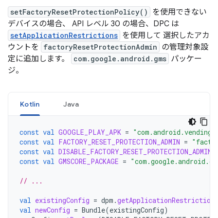
setFactoryResetProtectionPolicy()
を使用できない
デバイスの場合、 API レベル 30 の場合、DPC は
setApplicationRestrictions
を使用して 選択したアカ
ウントを
factoryResetProtectionAdmin
の管理対象設
定に追加します。
com.google.android.gms
パッケー
ジ。
Kotlin
Java
const
val
GOOGLE_PLAY_APK
=
"com.android.vending"
const
val
FACTORY_RESET_PROTECTION_ADMIN
=
"facto
const
val
DISABLE_FACTORY_RESET_PROTECTION_ADMIN
const
val
GMSCORE_PACKAGE
=
"com.google.android.gm
// ...
val
existingConfig
=
dpm
.
getApplicationRestriction
val
newConfig
=
Bundle
(
existingConfig
)