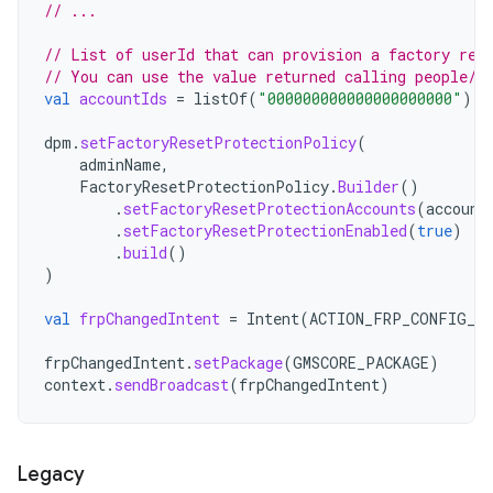
// ...
// List of userId that can provision a factory res
// You can use the value returned calling people/m
val
accountIds
=
listOf
(
"000000000000000000000"
)
dpm
.
setFactoryResetProtectionPolicy
(
adminName
,
FactoryResetProtectionPolicy
.
Builder
()
.
setFactoryResetProtectionAccounts
(
account
.
setFactoryResetProtectionEnabled
(
true
)
.
build
()
)
val
frpChangedIntent
=
Intent
(
ACTION_FRP_CONFIG_CH
frpChangedIntent
.
setPackage
(
GMSCORE_PACKAGE
)
context
.
sendBroadcast
(
frpChangedIntent
)
Legacy