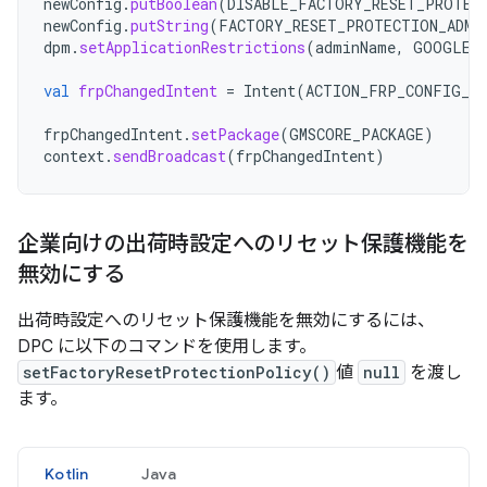
newConfig
.
putBoolean
(
DISABLE_FACTORY_RESET_PROTEC
newConfig
.
putString
(
FACTORY_RESET_PROTECTION_ADMI
dpm
.
setApplicationRestrictions
(
adminName
,
GOOGLE_
val
frpChangedIntent
=
Intent
(
ACTION_FRP_CONFIG_CH
frpChangedIntent
.
setPackage
(
GMSCORE_PACKAGE
)
context
.
sendBroadcast
(
frpChangedIntent
)
企業向けの出荷時設定へのリセット保護機能を
無効にする
出荷時設定へのリセット保護機能を無効にするには、
DPC に以下のコマンドを使用します。
setFactoryResetProtectionPolicy()
値
null
を渡し
ます。
Kotlin
Java