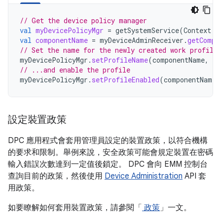
// Get the device policy manager
val
myDevicePolicyMgr
=
getSystemService
(
Context
.
D
val
componentName
=
myDeviceAdminReceiver
.
getCompo
// Set the name for the newly created work profile
myDevicePolicyMgr
.
setProfileName
(
componentName
,
"M
// ...and enable the profile
myDevicePolicyMgr
.
setProfileEnabled
(
componentName
)
設定裝置政策
DPC 應用程式會套用管理員設定的裝置政策，以符合機構
的要求和限制。舉例來說，安全政策可能會規定裝置在密碼
輸入錯誤次數達到一定值後鎖定。 DPC 會向 EMM 控制台
查詢目前的政策，然後使用
Device Administration
API 套
用政策。
如要瞭解如何套用裝置政策，請參閱「
政策
」一文。