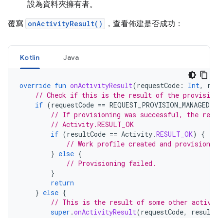
設為資料夾擁有者。
覆寫
onActivityResult()
，查看佈建是否成功：
Kotlin
Java
override
fun
onActivityResult
(
requestCode
:
Int
,
re
// Check if this is the result of the provision
if
(
requestCode
==
REQUEST_PROVISION_MANAGED_
// If provisioning was successful, the resu
// Activity.RESULT_OK
if
(
resultCode
==
Activity
.
RESULT_OK
)
{
// Work profile created and provisioned
}
else
{
// Provisioning failed.
}
return
}
else
{
// This is the result of some other activi
super
.
onActivityResult
(
requestCode
,
result