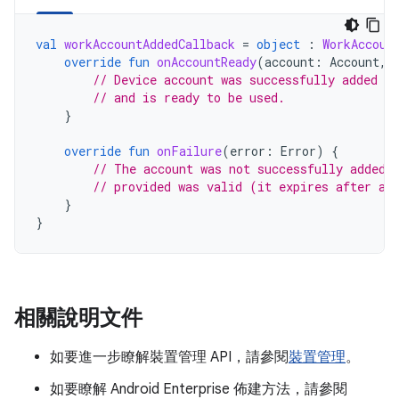
val
workAccountAddedCallback
=
object
:
WorkAccoun
override
fun
onAccountReady
(
account
:
Account
,
// Device account was successfully added to
// and is ready to be used.
}
override
fun
onFailure
(
error
:
Error
)
{
// The account was not successfully added.
// provided was valid (it expires after a 
}
}
相關說明文件
如要進一步瞭解裝置管理 API，請參閱
裝置管理
。
如要瞭解 Android Enterprise 佈建方法，請參閱