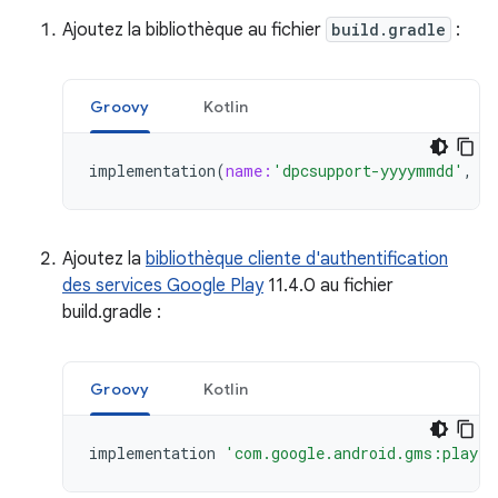
Ajoutez la bibliothèque au fichier
build.gradle
:
Groovy
Kotlin
implementation
(
name:
'dpcsupport-yyyymmdd'
,
e
Ajoutez la
bibliothèque cliente d'authentification
des services Google Play
11.4.0 au fichier
build.gradle :
Groovy
Kotlin
implementation
'com.google.android.gms:play-s