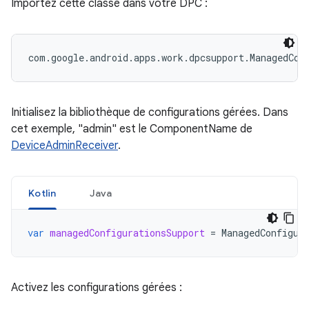
Importez cette classe dans votre DPC :
com.google.android.apps.work.dpcsupport.ManagedCon
Initialisez la bibliothèque de configurations gérées. Dans
cet exemple, "admin" est le ComponentName de
DeviceAdminReceiver
.
Kotlin
Java
var
managedConfigurationsSupport
=
ManagedConfigur
Activez les configurations gérées :