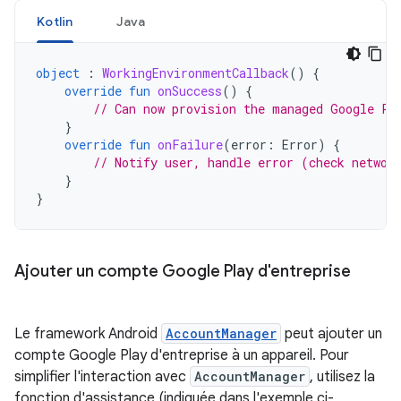
Kotlin
Java
object
:
WorkingEnvironmentCallback
()
{
override
fun
onSuccess
()
{
// Can now provision the managed Google Pl
}
override
fun
onFailure
(
error
:
Error
)
{
// Notify user, handle error (check networ
}
}
Ajouter un compte Google Play d'entreprise
Le framework Android
AccountManager
peut ajouter un
compte Google Play d'entreprise à un appareil. Pour
simplifier l'interaction avec
AccountManager
, utilisez la
fonction d'assistance (indiquée dans l'exemple ci-