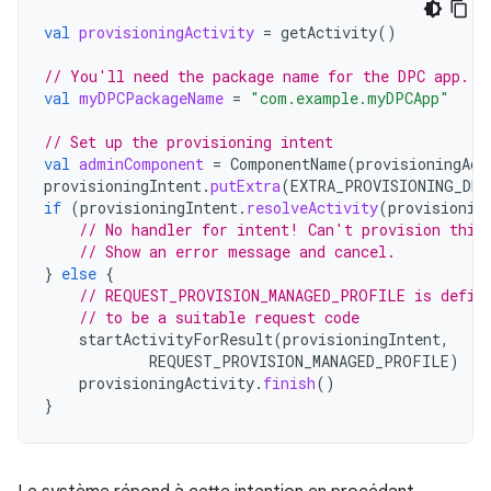
val
provisioningActivity
=
getActivity
()
// You'll need the package name for the DPC app.
val
myDPCPackageName
=
"com.example.myDPCApp"
// Set up the provisioning intent
val
adminComponent
=
ComponentName
(
provisioningAct
provisioningIntent
.
putExtra
(
EXTRA_PROVISIONING_DEV
if
(
provisioningIntent
.
resolveActivity
(
provisionin
// No handler for intent! Can't provision this
// Show an error message and cancel.
}
else
{
// REQUEST_PROVISION_MANAGED_PROFILE is defin
// to be a suitable request code
startActivityForResult
(
provisioningIntent
,
REQUEST_PROVISION_MANAGED_PROFILE
)
provisioningActivity
.
finish
()
}