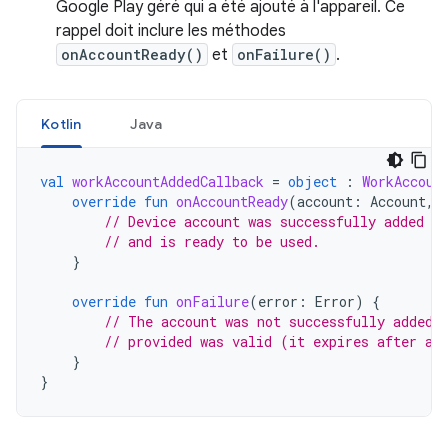
Google Play géré qui a été ajouté à l'appareil. Ce
rappel doit inclure les méthodes
onAccountReady()
et
onFailure()
.
Kotlin
Java
val
workAccountAddedCallback
=
object
:
WorkAccoun
override
fun
onAccountReady
(
account
:
Account
,
// Device account was successfully added to
// and is ready to be used.
}
override
fun
onFailure
(
error
:
Error
)
{
// The account was not successfully added.
// provided was valid (it expires after a 
}
}