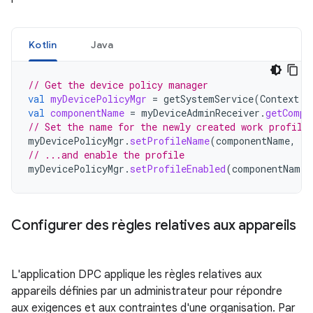
Kotlin
Java
// Get the device policy manager
val
myDevicePolicyMgr
=
getSystemService
(
Context
.
D
val
componentName
=
myDeviceAdminReceiver
.
getCompo
// Set the name for the newly created work profile
myDevicePolicyMgr
.
setProfileName
(
componentName
,
"M
// ...and enable the profile
myDevicePolicyMgr
.
setProfileEnabled
(
componentName
)
Configurer des règles relatives aux appareils
L'application DPC applique les règles relatives aux
appareils définies par un administrateur pour répondre
aux exigences et aux contraintes d'une organisation. Par