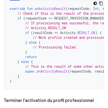
override
fun
onActivityResult
(
requestCode
:
Int
,
re
// Check if this is the result of the provision
if
(
requestCode
==
REQUEST_PROVISION_MANAGED_
// If provisioning was successful, the resu
// Activity.RESULT_OK
if
(
resultCode
==
Activity
.
RESULT_OK
)
{
// Work profile created and provisioned
}
else
{
// Provisioning failed.
}
return
}
else
{
// This is the result of some other activi
super
.
onActivityResult
(
requestCode
,
result
}
}
Terminer l'activation du profil professionnel