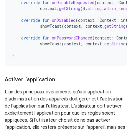
override
fun
onDisableRequested
(
context
:
Conte
context
.
getString
(
R
.
string
.
admin_recei
override
fun
onDisabled
(
context
:
Context
,
inte
showToast
(
context
,
context
.
getString
(
R
override
fun
onPasswordChanged
(
context
:
Contex
showToast
(
context
,
context
.
getString
(
R
...
}
Activer l'application
L'un des principaux événements qu'une application
d'administration des appareils doit gérer est l'activation
de l'application par l'utilisateur. L'utilisateur doit activer
explicitement l'application pour que les règles soient
appliquées. Si l'utilisateur choisit de ne pas activer
l'application, elle restera présente sur l'appareil, mais ses