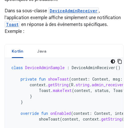
Dans sa sous-classe
DeviceAdminReceiver
,
l'application exemple affiche simplement une notification
Toast
en réponse à des événements spécifiques.
Exemple :
Kotlin
Java
class
DeviceAdminSample
:
DeviceAdminReceiver
()
{
private
fun
showToast
(
context
:
Context
,
msg
:
S
context
.
getString
(
R
.
string
.
admin_receiver_
Toast
.
makeText
(
context
,
status
,
Toast
.
}
}
override
fun
onEnabled
(
context
:
Context
,
inten
showToast
(
context
,
context
.
getString
(
R