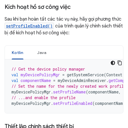
Kích hoạt hồ sơ công việc
Sau khi bạn hoàn tất các tác vụ này, hãy gọi phương thức
setProfileEnabled()
của trình quản lý chính sách thiết
bị để kích hoạt hồ sơ công việc:
Kotlin
Java
// Get the device policy manager
val
myDevicePolicyMgr
=
getSystemService
(
Context
.
D
val
componentName
=
myDeviceAdminReceiver
.
getCompo
// Set the name for the newly created work profile
myDevicePolicyMgr
.
setProfileName
(
componentName
,
"M
// ...and enable the profile
myDevicePolicyMgr
.
setProfileEnabled
(
componentName
)
Thiết lập chính sách thiết bị