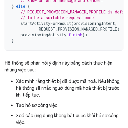
// Show an error message and cancel.
}
else
{
// REQUEST_PROVISION_MANAGED_PROFILE is defin
// to be a suitable request code
startActivityForResult
(
provisioningIntent
,
REQUEST_PROVISION_MANAGED_PROFILE
)
provisioningActivity
.
finish
()
}
Hệ thống sẽ phản hồi ý định này bằng cách thực hiện
những việc sau:
Xác minh rằng thiết bị đã được mã hoá. Nếu không,
hệ thống sẽ nhắc người dùng mã hoá thiết bị trước
khi tiếp tục.
Tạo hồ sơ công việc.
Xoá các ứng dụng không bắt buộc khỏi hồ sơ công
việc.