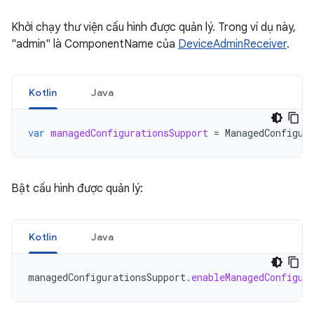
Khởi chạy thư viện cấu hình được quản lý. Trong ví dụ này,
"admin" là ComponentName của
DeviceAdminReceiver
.
Kotlin
Java
var
managedConfigurationsSupport
=
ManagedConfigur
Bật cấu hình được quản lý:
Kotlin
Java
managedConfigurationsSupport
.
enableManagedConfigur