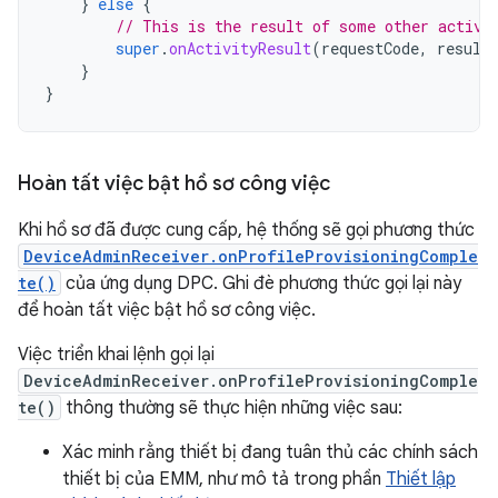
}
else
{
// This is the result of some other activi
super
.
onActivityResult
(
requestCode
,
result
}
}
Hoàn tất việc bật hồ sơ công việc
Khi hồ sơ đã được cung cấp, hệ thống sẽ gọi phương thức
DeviceAdminReceiver.onProfileProvisioningComple
te()
của ứng dụng DPC. Ghi đè phương thức gọi lại này
để hoàn tất việc bật hồ sơ công việc.
Việc triển khai lệnh gọi lại
DeviceAdminReceiver.onProfileProvisioningComple
te()
thông thường sẽ thực hiện những việc sau:
Xác minh rằng thiết bị đang tuân thủ các chính sách
thiết bị của EMM, như mô tả trong phần
Thiết lập