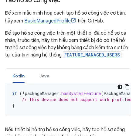
Tạo hồ sơ công việc
Để xem mẫu minh hoạ cách tạo hồ sơ công việc cơ bản,
hãy xem
BasicManagedProfile
trên GitHub.
Để tạo hồ sơ công việc trên một thiết bị đã có hồ sơ cá
nhân, trước tiên, hãy tìm hiểu xem thiết bị đó có thể hỗ
trợ hồ sơ công việc hay không bằng cách kiểm tra sự tồn
tại của tính năng hệ thống
FEATURE_MANAGED_USERS
:
Kotlin
Java
if
(
!
packageManager
.
hasSystemFeature
(
PackageManage
// This device does not support work profiles!
}
Nếu thiết bị hỗ trợ hồ sơ công việc, hãy tạo hồ sơ công