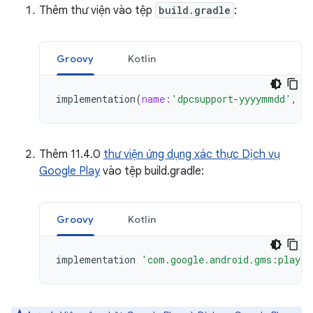
Thêm thư viện vào tệp
build.gradle
:
Groovy
Kotlin
implementation
(
name:
'dpcsupport-yyyymmdd'
,
e
Thêm 11.4.0
thư viện ứng dụng xác thực Dịch vụ
Google Play
vào tệp build.gradle:
Groovy
Kotlin
implementation
'com.google.android.gms:play-s