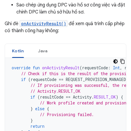
Sao chép ứng dụng DPC vào hồ sơ công việc và đặt
chính DPC làm chủ sở hữu hồ sơ.
Ghi đè
onActivityResult()
để xem quá trình cấp phép
có thành công hay không:
Kotlin
Java
override
fun
onActivityResult
(
requestCode
:
Int
,
re
// Check if this is the result of the provision
if
(
requestCode
==
REQUEST_PROVISION_MANAGED_
// If provisioning was successful, the resu
// Activity.RESULT_OK
if
(
resultCode
==
Activity
.
RESULT_OK
)
{
// Work profile created and provisioned
}
else
{
// Provisioning failed.
}
return