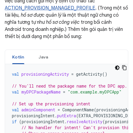
việc bằng cách gửi một ý định có thao tác
ACTION_PROVISION_MANAGED_PROFILE
. (Trong một số
tài liệu,
hồ sơ được quản lý
là một thuật ngữ chung có
nghĩa tương tự như
hồ sơ công việc
trong bối cảnh
Android trong doanh nghiệp.) Thêm tên gói quản trị viên
thiết bị dưới dạng một phần bổ sung:
Kotlin
Java
val
provisioningActivity
=
getActivity
()
// You'll need the package name for the DPC app.
val
myDPCPackageName
=
"com.example.myDPCApp"
// Set up the provisioning intent
val
adminComponent
=
ComponentName
(
provisioningAct
provisioningIntent
.
putExtra
(
EXTRA_PROVISIONING_DEV
if
(
provisioningIntent
.
resolveActivity
(
provisionin
// No handler for intent! Can't provision this