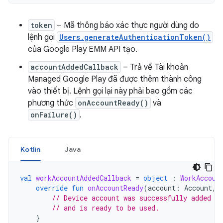
token
– Mã thông báo xác thực người dùng do
lệnh gọi
Users.generateAuthenticationToken()
của Google Play EMM API tạo.
accountAddedCallback
– Trả về Tài khoản
Managed Google Play đã được thêm thành công
vào thiết bị. Lệnh gọi lại này phải bao gồm các
phương thức
onAccountReady()
và
onFailure()
.
Kotlin
Java
val
workAccountAddedCallback
=
object
:
WorkAccoun
override
fun
onAccountReady
(
account
:
Account
,
// Device account was successfully added to
// and is ready to be used.
}