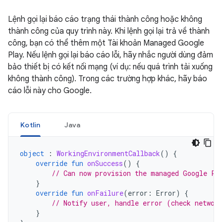
Lệnh gọi lại báo cáo trạng thái thành công hoặc không
thành công của quy trình này. Khi lệnh gọi lại trả về thành
công, bạn có thể thêm một Tài khoản Managed Google
Play. Nếu lệnh gọi lại báo cáo lỗi, hãy nhắc người dùng đảm
bảo thiết bị có kết nối mạng (ví dụ: nếu quá trình tải xuống
không thành công). Trong các trường hợp khác, hãy báo
cáo lỗi này cho Google.
Kotlin
Java
object
:
WorkingEnvironmentCallback
()
{
override
fun
onSuccess
()
{
// Can now provision the managed Google Pl
}
override
fun
onFailure
(
error
:
Error
)
{
// Notify user, handle error (check networ
}