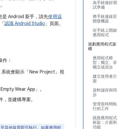
為手錶做好測
法。
試準備
是 Android 新手，請先
使用這
將手錶連線至
開發機器
閱「
認識 Android Studio
」頁面。
在手錶上開啟
應用程式
規劃應用程式架
構
應用程式模
操作：
型：獨立、非
獨立或混合
。系統會顯示「New Project」
視
建立使用者介
面
ty Wear App」
。
資料儲存與同
步
依附元件，並建構專案。
管理長時間執
行的工作
跳脫應用程式
框架：介面和
功能
連線至其他裝置即可執行。如果應用程