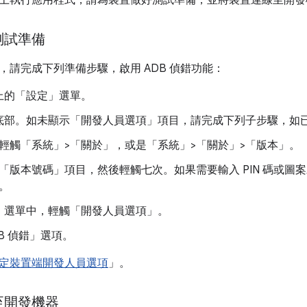
上執行應用程式，請為裝置做好測試準備，並將裝置連線至開發
測試準備
，請完成下列準備步驟，啟用 ADB 偵錯功能：
上的「設定」
選單。
底部。如未顯示「開發人員選項」
項目，請完成下列子步驟，如
輕觸「系統」>「關於」
，或是「系統」>「關於」>「版本」
。
「版本號碼」
項目，然後輕觸七次。如果需要輸入 PIN 碼或
。
」
選單中，輕觸「開發人員選項」
。
B 偵錯」
選項。
定裝置端開發人員選項
」。
至開發機器