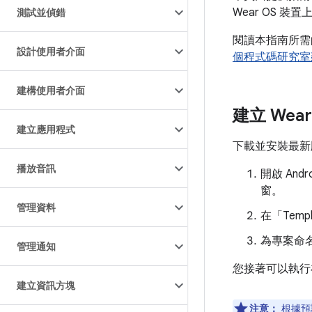
Wear OS
測試並偵錯
閱讀本指南所需的
設計使用者介面
個程式碼研究室
建構使用者介面
建立 Wea
建立應用程式
下載並安裝最新版 A
播放音訊
開啟 Andr
窗。
管理資料
在「Templ
為專案命名
管理通知
您接著可以執行在
建立資訊方塊
注意：
根據預設