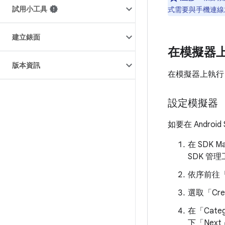
試用小工具
式需要與手機連線
建立錶面
在模擬器
版本資訊
在模擬器上執行 
設定模擬器
如要在 Andro
在 SDK M
SDK 管
依序前往「To
選取「Crea
在「Cate
下「Next