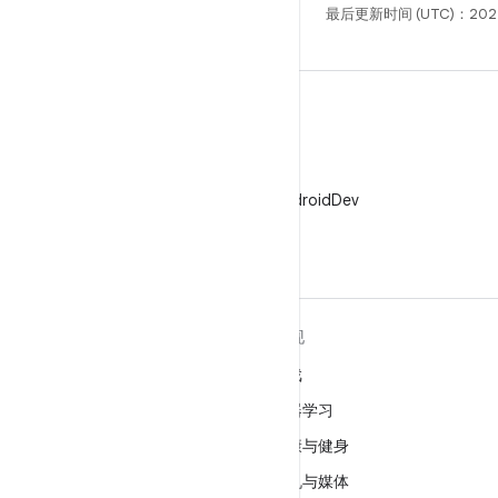
最后更新时间 (UTC)：202
X
在 X 上关注 @AndroidDev
关于 ANDROID
发现
Android
游戏
适用于企业的 Android
机器学习
安全
健康与健身
源代码
相机与媒体