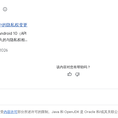
10 中的隐私权变更
roid 10（API
引入的与隐私权相关
变更，重点介绍了
 2026
对数据和应用功能
该内容对您有帮助吗？
例受
内容许可
部分所述许可的限制。Java 和 OpenJDK 是 Oracle 和/或其