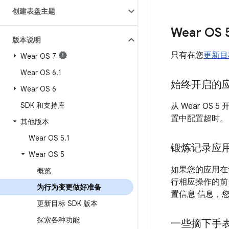
创建表盘主题
Wear O
版本说明
只有在您
更新目标
Wear OS 7
Wear OS 6
.
1
始终开启的
Wear OS 6
SDK 和支持库
从 Wear OS 5
置中配置超时。
其他版本
Wear OS 5
.
1
锻炼记录应
Wear OS 5
如果您的应用在设
概览
行相应操作的前
为行为变更做好准备
置信息 信息，
更新目标 SDK 版本
探索各种功能
一些摘下手