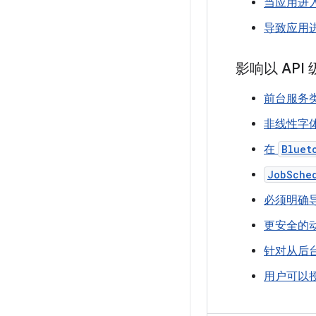
当应用进
导致应用
影响以 API 
前台服务
非线性字
在
Bluet
JobSche
必须明确
更安全的
针对从后台启
用户可以