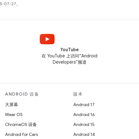
5-07-27。
YouTube
在 YouTube 上访问“Android
Developers”频道
ANDROID 设备
版本
大屏幕
Android 17
Wear OS
Android 16
ChromeOS 设备
Android 15
Android for Cars
Android 14