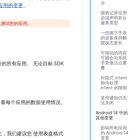
台
台的应用的变更
。
锻炼记录应用
必须声明前台
服务类型
以测试您的应用。
一些摘下手表
的设备保持解
锁状态更长
可拖动的内容
可能会与系统
手势激活点重
行的所有应用。 无论目标 SDK
叠
对隐式 intent
和待处理
intent 的限制
某些通知仍无
查看每个应用的数据使用情况。
法关闭
Android 14 中的
其他变更
影响所有应用
的 Android 14
此，我们建议您 使用表盘格式
变更