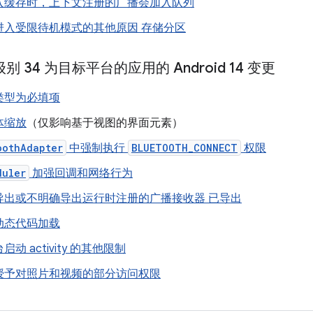
入缓存时，上下文注册的广播会加入队列
进入受限待机模式的其他原因 存储分区
级别 34 为目标平台的应用的 Android 14 变更
类型为必填项
体缩放
（仅影响基于视图的界面元素）
oothAdapter
中强制执行
BLUETOOTH_CONNECT
权限
duler
加强回调和网络行为
导出或不明确导出运行时注册的广播接收器 已导出
动态代码加载
动 activity 的其他限制
授予对照片和视频的部分访问权限