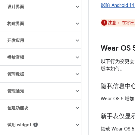
影响 Androi
设计界面
注意
：
在将应用
构建界面
开发应用
Wear O
播放音频
以下行为变更会影
版本如何。
管理数据
隐私信息中
管理通知
Wear OS 5 增
创建功能块
新手表仅显
试用 widget
搭载 Wear 