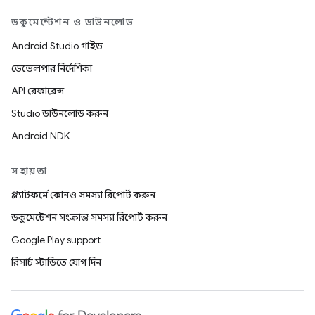
ডকুমেন্টেশন ও ডাউনলোড
Android Studio গাইড
ডেভেলপার নির্দেশিকা
API রেফারেন্স
Studio ডাউনলোড করুন
Android NDK
সহায়তা
প্ল্যাটফর্মে কোনও সমস্যা রিপোর্ট করুন
ডকুমেন্টেশন সংক্রান্ত সমস্যা রিপোর্ট করুন
Google Play support
রিসার্চ স্টাডিতে যোগ দিন