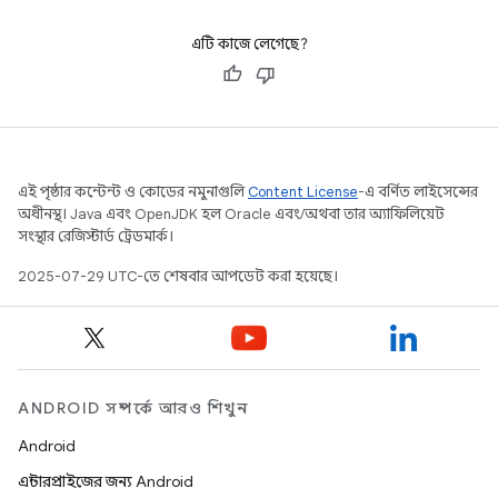
এটি কাজে লেগেছে?
এই পৃষ্ঠার কন্টেন্ট ও কোডের নমুনাগুলি
Content License
-এ বর্ণিত লাইসেন্সের
অধীনস্থ। Java এবং OpenJDK হল Oracle এবং/অথবা তার অ্যাফিলিয়েট
সংস্থার রেজিস্টার্ড ট্রেডমার্ক।
2025-07-29 UTC-তে শেষবার আপডেট করা হয়েছে।
ANDROID সম্পর্কে আরও শিখুন
Android
এন্টারপ্রাইজের জন্য Android