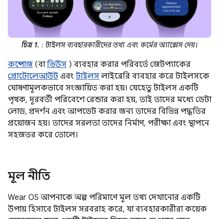
চিত্র 1.
: টাইলস ব্যবহারকারীদের তথ্য এবং কর্মের অ্যাক্সেস দেয়।
কম্পোজ
(বা
ভিউস
) ব্যবহার করার পরিবর্তে জেটপ্যাকের
প্রোটোলেআউট
এবং
টাইলস
লাইব্রেরি ব্যবহার করে টাইলসকে
ঘোষণামূলকভাবে সংজ্ঞায়িত করা হয়। যেহেতু টাইলস একটি
পৃথক, দূরবর্তী পরিবেশে রেন্ডার করা হয়, তাই তাদের মধ্যে ডেটা
লোড, প্রদর্শন এবং আপডেট করার জন্য তাদের বিভিন্ন পদ্ধতির
প্রয়োজন হয়। তাদের সরলতা তাদের নির্মাণ, পরীক্ষা এবং স্থাপনে
সহজতর করে তোলে।
মূল নীতি
Wear OS আপনাকে অল্প পরিমাণে মূল তথ্য দেখানোর একটি
উপায় হিসাবে টাইলস সরবরাহ করে, যা ব্যবহারকারীরা কয়েক