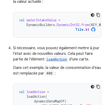
la valeur actuelle :
val
waterIntakeValue
=
DynamicBuilders
.
DynamicInt32
.
from
(
KEY_WAT
Tile
.
kt
Si nécessaire, vous pouvez également mettre à jour
l'état avec de nouvelles valeurs. Cela peut faire
partie de l'élément
LoadAction
d'une carte.
Dans cet exemple, la valeur de consommation d'eau
est remplacée par
400
:
val
loadAction
=
loadAction
(
dynamicDataMapOf
(