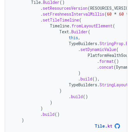
Tile
.
Builder
()
.
setResourcesVersion
(
RESOURCES_VERSION
.
setFreshnessIntervalMillis
(
60
*
60
*
.
setTileTimeline
(
Timeline
.
fromLayoutElement
(
Text
.
Builder
(
this
,
TypeBuilders
.
StringProp
.
Bu
.
setDynamicValue
(
PlatformHealthSour
.
format
()
.
concat
(
Dynami
)
.
build
(),
TypeBuilders
.
StringLayoutC
)
.
build
()
)
)
.
build
()
)
Tile
.
kt