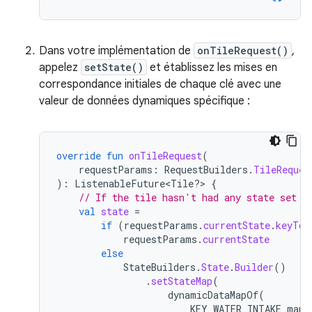
Dans votre implémentation de
onTileRequest()
,
appelez
setState()
et établissez les mises en
correspondance initiales de chaque clé avec une
valeur de données dynamiques spécifique :
override
fun
onTileRequest
(
requestParams
:
RequestBuilders
.
TileReques
):
ListenableFuture<Tile?> 
{
// If the tile hasn't had any state set y
val
state
=
if
(
requestParams
.
currentState
.
keyToV
requestParams
.
currentState
else
StateBuilders
.
State
.
Builder
()
.
setStateMap
(
dynamicDataMapOf
(
KEY_WATER_INTAKE
mapT