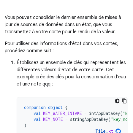
Vous pouvez consolider le dernier ensemble de mises à
jour de sources de données dans un
état
, que vous
transmettez à votre carte pour le rendu de la valeur.
Pour utiliser des informations d'état dans vos cartes,
procédez comme suit :
Établissez un ensemble de clés qui représentent les
différentes valeurs d'état de votre carte. Cet
exemple crée des clés pour la consommation d'eau
et une note qqq :
companion
object
{
val
KEY_WATER_INTAKE
=
intAppDataKey
(
"key
val
KEY_NOTE
=
stringAppDataKey
(
"key_note
}
Tile
.
kt