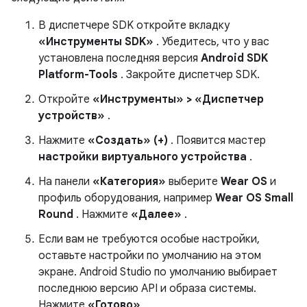
В диспетчере SDK откройте вкладку
«Инструменты SDK»
. Убедитесь, что у вас
установлена ​​последняя версия
Android SDK
Platform-Tools
. Закройте диспетчер SDK.
Откройте
«Инструменты» > «Диспетчер
устройств»
.
Нажмите
«Создать» (+)
. Появится мастер
настройки виртуального устройства
.
На панели
«Категория»
выберите
Wear OS
и
профиль оборудования, например
Wear OS Small
Round
. Нажмите
«Далее»
.
Если вам не требуются особые настройки,
оставьте настройки по умолчанию на этом
экране. Android Studio по умолчанию выбирает
последнюю версию API и образа системы.
Нажмите
«Готово»
.