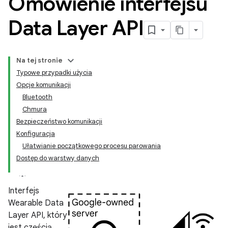
Omówienie interfejsu
Data Layer API
Na tej stronie
Typowe przypadki użycia
Opcje komunikacji
Bluetooth
Chmura
Bezpieczeństwo komunikacji
Konfiguracja
Ułatwianie początkowego procesu parowania
Dostęp do warstwy danych
Interfejs
Wearable Data
Layer API, który
jest częścią