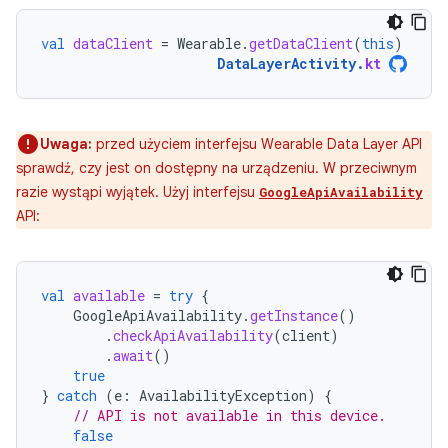
val
dataClient
=
Wearable
.
getDataClient
(
this
)
DataLayerActivity
.
kt
Uwaga:
przed użyciem interfejsu Wearable Data Layer API
sprawdź, czy jest on dostępny na urządzeniu. W przeciwnym
razie wystąpi wyjątek. Użyj interfejsu
GoogleApiAvailability
API:
val
available
=
try
{
GoogleApiAvailability
.
getInstance
()
.
checkApiAvailability
(
client
)
.
await
()
true
}
catch
(
e
:
AvailabilityException
)
{
// API is not available in this device.
false