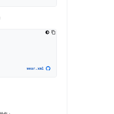
：
wear.xml