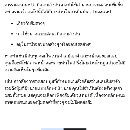
การรวมสถานะ UI ที่แตกต่างกันอาจทําให้จํานวนการทดสอบเพิ่มขึ้น
อย่างรวดเร็ว ต่อไปนี้คือวิธีบางส่วนในการยืนยัน UI ของแอป
เกี่ยวกับธีมต่างๆ
การใช้ขนาดแบบอักษรที่แตกต่างกัน
อยู่ในหน้าจอขนาดต่างๆ หรือขอบเขตต่างๆ
หากทำเช่นนี้กับทุกคอมโพเนนต์ เลย์เอาต์ และหน้าจอของแอป
คุณก็จะมีไฟล์ภาพหน้าจอหลายพันไฟล์ ซึ่งโดยส่วนใหญ่แล้วจะไม่มี
ความคิดเห็นใดๆ เพิ่มเติม
เช่น หากต้องการทดสอบปุ่มที่กําหนดเองด้วยธีมสว่างและธีมดาร์ก
รวมถึงปุ่มที่มีขนาดแบบอักษร 3 ขนาด คุณไม่จําเป็นต้องสร้างชุดค่า
ผสมทั้งหมด แต่คุณจะเลือกเพียงธีมเดียวแทนได้ เนื่องจากลักษณะ
การตอบสนองของปุ่มต่อคำที่ยาวๆ จะไม่มีผลต่อธีม