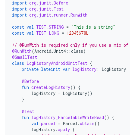
import
org.junit.Before
import
org.junit.Test
import
org.junit.runner.RunWith
const
val
TEST_STRING
=
"This is a string"
const
val
TEST_LONG
=
12345678L
// @RunWith is required only if you use a mix of J
@RunWith
(
AndroidJUnit4
::
class
)
@SmallTest
class
LogHistoryAndroidUnitTest
{
private
lateinit
var
logHistory
:
LogHistory
@Before
fun
createLogHistory
()
{
logHistory
=
LogHistory
()
}
@Test
fun
logHistory_ParcelableWriteRead
()
{
val
parcel
=
Parcel
.
obtain
()
logHistory
.
apply
{