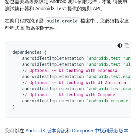
您也需要為專案設定 Android 測試依附元件，才能 請使用
測試執行器和 AndroidX Test 提供的規則 API。
在應用程式的頂層
build.gradle
檔案中，您必須指定這
些程式庫 做為依附元件：
dependencies
{
androidTestImplementation
"androidx.test:runne
androidTestImplementation
"androidx.test:rules
// Optional -- UI testing with Espresso
androidTestImplementation
"androidx.test.espre
// Optional -- UI testing with UI Automator
androidTestImplementation
"androidx.test.uiaut
// Optional -- UI testing with Compose
androidTestImplementation
"androidx.compose.ui
}
您可以在
AndroidX 版本資訊
和
Compose 中找到最新版本