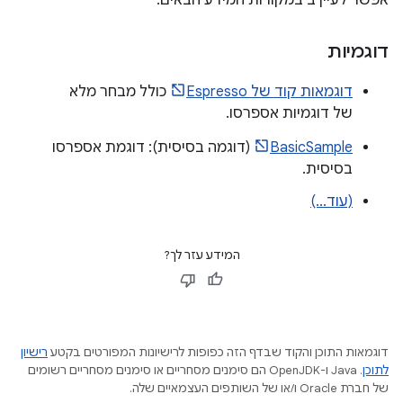
אפשר לעיין ב במקורות המידע הבאים.
דוגמיות
דוגמאות קוד של Espresso
כולל מבחר מלא
של דוגמיות אספרסו.
BasicSample
(דוגמה בסיסית): דוגמת אספרסו
בסיסית.
(עוד...)
המידע עזר לך?
דוגמאות התוכן והקוד שבדף הזה כפופות לרישיונות המפורטים בקטע
רישיון
לתוכן
.‏ Java ו-OpenJDK הם סימנים מסחריים או סימנים מסחריים רשומים
של חברת Oracle ו/או של השותפים העצמאיים שלה.