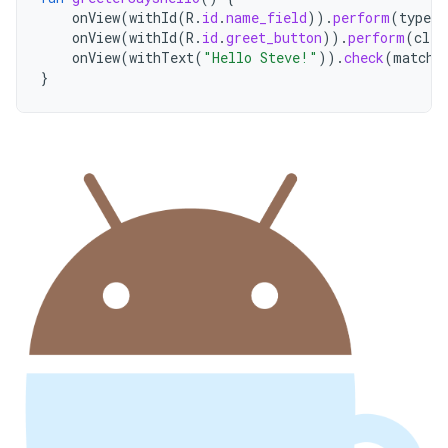
onView
(
withId
(
R
.
id
.
name_field
)).
perform
(
typeTe
onView
(
withId
(
R
.
id
.
greet_button
)).
perform
(
clic
onView
(
withText
(
"Hello Steve!"
)).
check
(
matche
}