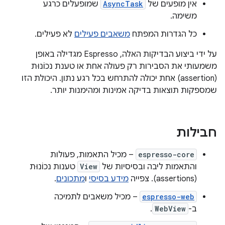
אין מופעים של
AsyncTask
שמופעלים כרגע
משימה.
כל הגדרות המפתח
משאבים פעילים
לא פעילים.
על ידי ביצוע הבדיקות האלה, Espresso מגדילה באופן
משמעותי את הסבירות רק פעולה אחת או טענת נכוֹנוּת
(assertion) אחת יכולה להתרחש בכל רגע נתון. היכולת הזו
שמספקות תוצאות בדיקה אמינות ומהימנות יותר.
חבילות
espresso-core
– מכיל התאמות, פעולות
והתאמות ליבה ובסיסיות של
View
טענות נכוֹנוּת
(assertions). צפייה
מידע בסיסי
ו
מתכונים
.
espresso-web
– מכיל משאבים לתמיכה
ב-
WebView
.