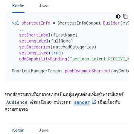
Kotlin
Java
val
shortcutInfo
=
ShortcutInfoCompat
.
Builder
(
myCo
...
.
setShortLabel
(
firstName
)
.
setLongLabel
(
fullName
)
.
setCategories
(
matchedCategories
)
.
setLongLived
(
true
)
.
addCapabilityBinding
(
"actions.intent.RECEIVE_ME
ShortcutManagerCompat
.
pushDynamicShortcut
(
myContex
หากข้อความขาเข้ามาจากแชทเป็นกลุ่ม คุณต้องเพิ่มค่าพารามิเตอร์
Audience
ด้วย เนื่องจากประเภท
sender
เชื่อมโยงกับ
ความสามารถ
Kotlin
Java