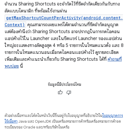
จำนวน Sharing Shortcuts จะจำกัดไว้ที่ขีดจำกัดเดียวกันกับทาง
ลัดแบบไดนามิก ที่พร้อมใช้งานผ่าน
getMaxShortcutCountPerActivity(android.content.
Context)
คุณสามารถเผยแพร่ได้ตามจำนวนที่ขีดจำกัดอนุญาต
แต่ต้องคำนึงว่า Sharing Shortcuts อาจปรากฏในการกดไอคอน
แอปค้างไว้ใน Launcher และในชีตแชร์ Launcher ของแอปส่วน
ใหญ่จะแสดงทางลัดสูงสุด 4 หรือ 5 รายการในโหมดแนวตั้ง และ 8
รายการในโหมดแนวนอนเมื่อกดไอคอนแอปค้างไว้ ดูรายละเอียด
เพิ่มเติมและคำแนะนำเกี่ยวกับ Sharing Shortcuts ได้ที่
คำถามที่
พบบ่อย
นี้
ข้อมูลนี้มีประโยชน์ไหม
ตัวอย่างเนื้อหาและโค้ดในหน้าเว็บนี้ขึ้นอยู่กับใบอนุญาตที่อธิบายไว้ใน
ใบอนุญาตการ
ใช้เนื้อหา
Java และ OpenJDK เป็นเครื่องหมายการค้าหรือเครื่องหมายการค้าจด
ทะเบียนของ Oracle และ/หรือบริษัทในเครือ