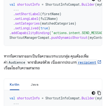
val
shortcutInfo
=
ShortcutInfoCompat
.
Builder
(
myCo
...
.
setShortLabel
(
firstName
)
.
setLongLabel
(
fullName
)
.
setCategories
(
matchedCategories
)
.
setLongLived
(
true
)
.
addCapabilityBinding
(
"actions.intent.SEND_MESSAGE
ShortcutManagerCompat
.
pushDynamicShortcut
(
myContex
หากข้อความขาออกเป็นข้อความแชทแบบกลุ่ม คุณต้องเพิ่ม
ค่า
Audience
พารามิเตอร์ด้วย เนื่องจากประเภท
recipient
เชื่อมโยงกับความสามารถ
Kotlin
Java
val
shortcutInfo
=
ShortcutInfoCompat
.
Builder
(
myCo
...