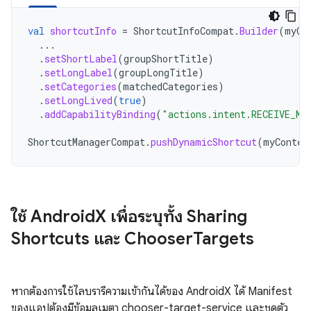
val
shortcutInfo
=
ShortcutInfoCompat
.
Builder
(
myCo
...
.
setShortLabel
(
groupShortTitle
)
.
setLongLabel
(
groupLongTitle
)
.
setCategories
(
matchedCategories
)
.
setLongLived
(
true
)
.
addCapabilityBinding
(
"actions.intent.RECEIVE_ME
ShortcutManagerCompat
.
pushDynamicShortcut
(
myContex
ใช้ Android
X เพื่อระบุทั้ง Sharing
Shortcuts และ Chooser
Targets
หากต้องการใช้ไลบรารีความเข้ากันได้ของ AndroidX ได้ Manifest
ของแอปต้องมีข้อมูลเมตา chooser-target-service และชุดตัว