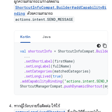
ผูกความสามารถในทางลัดผ่าน
ShortcutInfoCompat.Builder#addCapabilityBi
nding
ด้วยความสามารถ
actions.intent.SEND_MESSAGE
Kotlin
Java
val
shortcutInfo
=
ShortcutInfoCompat
.
Builder
...
.
setShortLabel
(
firstName
)
.
setLongLabel
(
fullName
)
.
setCategories
(
matchedCategories
)
.
setLongLived
(
true
)
.
addCapabilityBinding
(
"actions.intent.SEND_ME
ShortcutManagerCompat
.
pushDynamicShortcut
(
myC
หากผู้ใช้ลบรายชื่อติดต่อ ให้ใช้
removeLongLivedShortcut