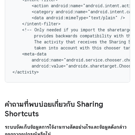
<action
android:name="android.intent.actio
<category
android:name="android.intent.cat
<data
android:mimeType="text/plain"
<!--
Only
needed
if
you
import
the
sharetarget
provides
backwards
compatibility
with
the
The
activity
that
receives
the
Sharing
Sh
taken
into
account
with
this
chooser
targ
android:value="androidx.sharetarget.Choose
</activity>
คำถามที่พบบ่อยเกี่ยวกับ Sharing
Shortcuts
ระบบจัดเก็บข้อมูลการใช้งานทางลัดอย่างไรและข้อมูลดังกล่าว
ออกจากอุปกรณ์หรือไม่