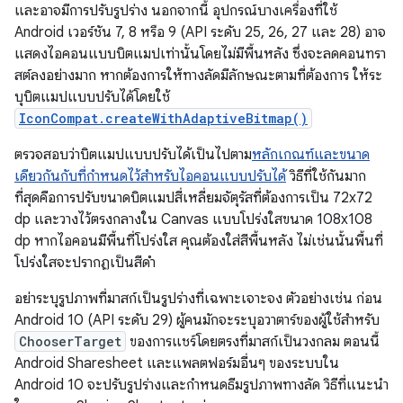
และอาจมีการปรับรูปร่าง นอกจากนี้ อุปกรณ์บางเครื่องที่ใช้
Android เวอร์ชัน 7, 8 หรือ 9 (API ระดับ 25, 26, 27 และ 28) อาจ
แสดงไอคอนแบบบิตแมปเท่านั้นโดยไม่มีพื้นหลัง ซึ่งจะลดคอนทรา
สต์ลงอย่างมาก หากต้องการให้ทางลัดมีลักษณะตามที่ต้องการ ให้ระ
บุบิตแมปแบบปรับได้โดยใช้
IconCompat.createWithAdaptiveBitmap()
ตรวจสอบว่าบิตแมปแบบปรับได้เป็นไปตาม
หลักเกณฑ์และขนาด
เดียวกันกับที่กำหนดไว้สำหรับไอคอนแบบปรับได้
วิธีที่ใช้กันมาก
ที่สุดคือการปรับขนาดบิตแมปสี่เหลี่ยมจัตุรัสที่ต้องการเป็น 72x72
dp และวางไว้ตรงกลางใน Canvas แบบโปร่งใสขนาด 108x108
dp หากไอคอนมีพื้นที่โปร่งใส คุณต้องใส่สีพื้นหลัง ไม่เช่นนั้นพื้นที่
โปร่งใสจะปรากฏเป็นสีดำ
อย่าระบุรูปภาพที่มาสก์เป็นรูปร่างที่เฉพาะเจาะจง ตัวอย่างเช่น ก่อน
Android 10 (API ระดับ 29) ผู้คนมักจะระบุอวาตาร์ของผู้ใช้สำหรับ
ChooserTarget
ของการแชร์โดยตรงที่มาสก์เป็นวงกลม ตอนนี้
Android Sharesheet และแพลตฟอร์มอื่นๆ ของระบบใน
Android 10 จะปรับรูปร่างและกำหนดธีมรูปภาพทางลัด วิธีที่แนะนำ