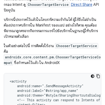
กรอง Intent ดู
ChooserTargetService
Direct Share
API
ปัจจุบัน
บริการนี้ประกาศไว้แล้วในไลบรารีความเข้ากันได้ ผู้ใช้จึงไม่จำเป็น
ต้องประกาศบริการใน Manifest ของแอป อย่างไรก็ตาม คุณต้อง
พิจารณาลูกศรจากกิจกรรมการแชร์ไปยังบริการในฐานะผู้ให้บริการ
เป้าหมายตัวเลือก
ในตัวอย่างต่อไปนี้ การติดตั้งใช้งาน
ChooserTargetService
คือ
androidx.core.content.pm.ChooserTargetServiceCo
mpat
ซึ่งกำหนดไว้แล้ว ใน AndroidX
<!--
This
activity
can
respond
to
Intents
of
t