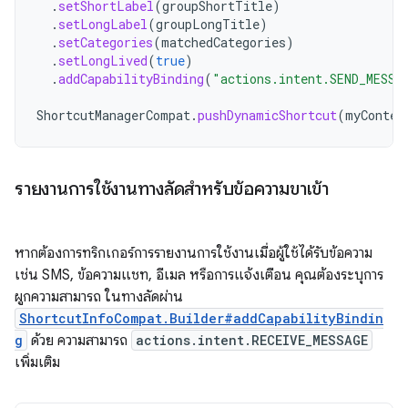
.
setShortLabel
(
groupShortTitle
)
.
setLongLabel
(
groupLongTitle
)
.
setCategories
(
matchedCategories
)
.
setLongLived
(
true
)
.
addCapabilityBinding
(
"actions.intent.SEND_MESSA
ShortcutManagerCompat
.
pushDynamicShortcut
(
myContex
รายงานการใช้งานทางลัดสำหรับข้อความขาเข้า
หากต้องการทริกเกอร์การรายงานการใช้งานเมื่อผู้ใช้ได้รับข้อความ
เช่น SMS, ข้อความแชท, อีเมล หรือการแจ้งเตือน คุณต้องระบุการ
ผูกความสามารถ ในทางลัดผ่าน
ShortcutInfoCompat.Builder#addCapabilityBindin
g
ด้วย ความสามารถ
actions.intent.RECEIVE_MESSAGE
เพิ่มเติม