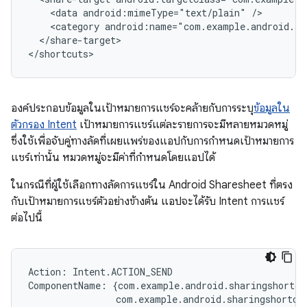
<data
android:mimeType="text/plain"
<category
android:name="com.example.android.sh
</share-target>

</shortcuts>
องค์ประกอบข้อมูลในเป้าหมายการแชร์จะคล้ายกับการระบุ
ข้อมูลใน
ตัวกรอง Intent
เป้าหมายการแชร์แต่ละรายการจะมีหลายหมวดหมู่
ซึ่งใช้เพื่อจับคู่ทางลัดที่เผยแพร่ของแอปกับการกำหนดเป้าหมายการ
แชร์เท่านั้น หมวดหมู่จะมีค่าที่กำหนดโดยแอปได้
ในกรณีที่ผู้ใช้เลือกทางลัดการแชร์ใน Android Sharesheet ที่ตรง
กับเป้าหมายการแชร์ตัวอย่างข้างต้น แอปจะได้รับ Intent การแชร์
ต่อไปนี้
Action
:
Intent
.
ACTION_SEND
ComponentName
:
{
com
.
example
.
android
.
sharingshortcu
com
.
example
.
android
.
sharingshortcu