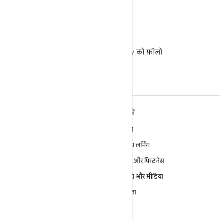
X
X पर @AndroidDev को फ़ॉलो
करें
ANDROID के बारे में ज़्यादा
खोजें
जानें
गेमिंग
Android
मशीन लर्निंग
Android for Enterprise
सेहत और फ़िटनेस
सुरक्षा
कैमरा और मीडिया
सोर्स
निजता
समाचार
5G
ब्लॉग