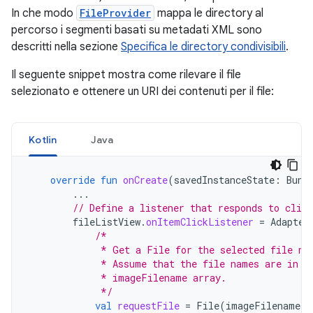
In che modo
FileProvider
mappa le directory al
percorso i segmenti basati su metadati XML sono
descritti nella sezione
Specifica le directory condivisibili
.
Il seguente snippet mostra come rilevare il file
selezionato e ottenere un URI dei contenuti per il file:
Kotlin
Java
override
fun
onCreate
(
savedInstanceState
:
Bund
...
// Define a listener that responds to clic
fileListView
.
onItemClickListener
=
Adapter
/*
             * Get a File for the selected file na
             * Assume that the file names are in t
             * imageFilename array.
             */
val
requestFile
=
File
(
imageFilenames
[