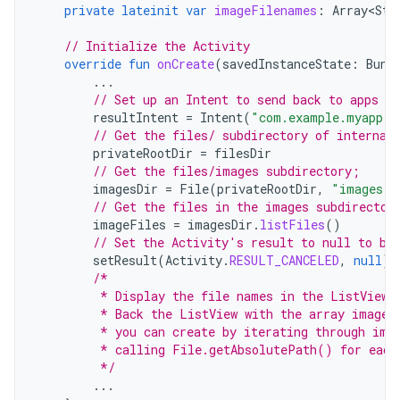
private
lateinit
var
imageFilenames
:
Array<Str
// Initialize the Activity
override
fun
onCreate
(
savedInstanceState
:
Bund
...
// Set up an Intent to send back to apps th
resultIntent
=
Intent
(
"com.example.myapp.A
// Get the files/ subdirectory of internal
privateRootDir
=
filesDir
// Get the files/images subdirectory;
imagesDir
=
File
(
privateRootDir
,
"images"
)
// Get the files in the images subdirector
imageFiles
=
imagesDir
.
listFiles
()
// Set the Activity's result to null to be
setResult
(
Activity
.
RESULT_CANCELED
,
null
)
/*
         * Display the file names in the ListView 
         * Back the ListView with the array imageF
         * you can create by iterating through ima
         * calling File.getAbsolutePath() for each
         */
...