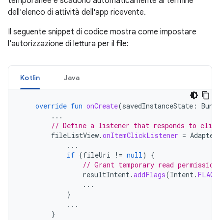
temporanee e scadono automaticamente al termine
dell'elenco di attività dell'app ricevente.
Il seguente snippet di codice mostra come impostare
l'autorizzazione di lettura per il file:
Kotlin
Java
override
fun
onCreate
(
savedInstanceState
:
Bund
...
// Define a listener that responds to clic
fileListView
.
onItemClickListener
=
Adapter
...
if
(
fileUri
!=
null
)
{
// Grant temporary read permission
resultIntent
.
addFlags
(
Intent
.
FLAG_
...
}
...
}