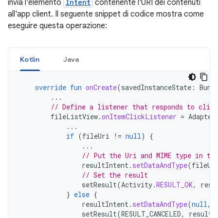
invia l'elemento
Intent
contenente l'URI dei contenuti
all'app client. Il seguente snippet di codice mostra come
eseguire questa operazione:
Kotlin
Java
override
fun
onCreate
(
savedInstanceState
:
Bund
...
// Define a listener that responds to clic
fileListView
.
onItemClickListener
=
Adapter
...
if
(
fileUri
!=
null
)
{
...
// Put the Uri and MIME type in th
resultIntent
.
setDataAndType
(
fileUr
// Set the result
setResult
(
Activity
.
RESULT_OK
,
resu
}
else
{
resultIntent
.
setDataAndType
(
null
,
setResult
(
RESULT_CANCELED
,
resultI