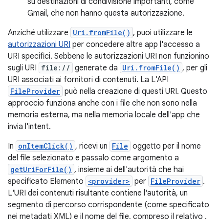
su destinazioni di condivisione importanti, come
Gmail, che non hanno questa autorizzazione.
Anziché utilizzare
Uri.fromFile()
, puoi utilizzare le
autorizzazioni URI
per concedere altre app l'accesso a
URI specifici. Sebbene le autorizzazioni URI non funzionino
sugli URI
file://
generate da
Uri.fromFile()
, per gli
URI associati ai fornitori di contenuti. La L'API
FileProvider
può nella creazione di questi URI. Questo
approccio funziona anche con i file che non sono nella
memoria esterna, ma nella memoria locale dell'app che
invia l'intent.
In
onItemClick()
, ricevi un
File
oggetto per il nome
del file selezionato e passalo come argomento a
getUriForFile()
, insieme ai dell'autorità che hai
specificato Elemento
<provider>
per
FileProvider
.
L'URI dei contenuti risultante contiene l'autorità, un
segmento di percorso corrispondente (come specificato
nei metadati XML) e il nome del file, compreso il relativo .