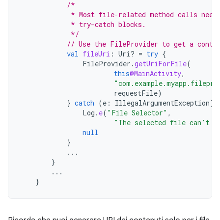
/*
             * Most file-related method calls need
             * try-catch blocks.
             */
// Use the FileProvider to get a conte
val
fileUri
:
Uri? 
=
try
{
FileProvider
.
getUriForFile
(
this
@MainActivity
,
"com.example.myapp.filepro
requestFile
)
}
catch
(
e
:
IllegalArgumentException
)
Log
.
e
(
"File Selector"
,
"The selected file can't b
null
}
...
}
...
}