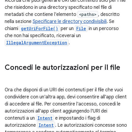
Ricorda che puoi generare URI dei contenuti solo per i file
che risiedono in una directory specificato nel file di
metadati che contiene l'elemento
<paths>
, descritto
nella sezione
Specificare le directory condivisibili
. Se
chiami
getUriForFile()
per un
File
in un percorso
che non hai specificato, riceverai un
IllegalArgumentException
.
Concedi le autorizzazioni per il file
Ora che disponi di un URI dei contenuti per il file che vuoi
condividere con un'altra app, devi consentire all'app client
di accedere al file. Per consentire l'accesso, concedi le
autorizzazioni all'app client aggiungendo l'URI dei
contenuti a un
Intent
e impostando i flag di
autorizzazione
Intent
. Le autorizzazioni concesse sono